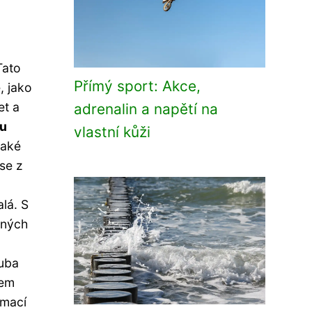
Tato
Přímý sport: Akce,
, jako
et a
adrenalin a napětí na
ou
vlastní kůži
také
 se z
lá. S
nných
ruba
cem
rmací