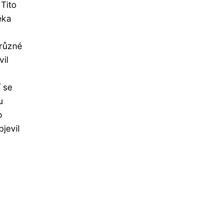
 Tito
ěka
 různé
vil
 se
u
o
bjevil