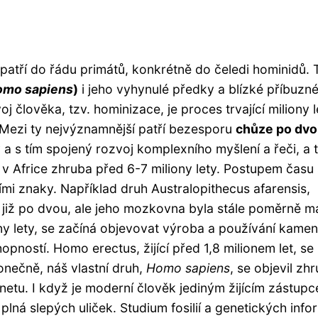
, patří do řádu primátů, konkrétně do čeledi hominidů. 
omo sapiens
)
i jeho vyhynulé předky a blízké příbuzné
j člověka, tzv. hominizace, je proces trvající miliony l
 Mezi ty nejvýznamnější patří bezesporu
chůze po dv
a s tím spojený rozvoj komplexního myšlení a řeči, a 
i v Africe zhruba před 6-7 miliony lety. Postupem času
šími znaky. Například druh Australopithecus afarensis,
 již po dvou, ale jeho mozkovna byla stále poměrně ma
y lety, se začíná objevovat výroba a používání kame
opností. Homo erectus, žijící před 1,8 milionem let, se
onečně, náš vlastní druh,
Homo sapiens
, se objevil zh
anetu. I když je moderní člověk jediným žijícím zástup
 plná slepých uliček. Studium fosilií a genetických info