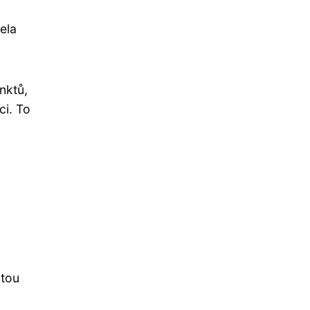
ela
inktů,
ci. To
itou