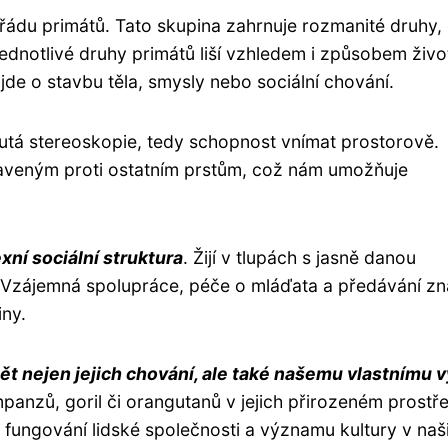
o řádu primátů. Tato skupina zahrnuje rozmanité druhy,
ednotlivé druhy primátů liší vzhledem i způsobem živo
jde o stavbu těla, smysly nebo sociální chování.
nutá stereoskopie, tedy schopnost vnímat prostorově.
veným proti ostatním prstům, což nám umožňuje
ní sociální struktura
. Žijí v tlupách s jasně danou
 Vzájemná spolupráce, péče o mláďata a předávání zna
iny.
nejen jejich chování, ale také našemu vlastnímu v
anzů, goril či orangutanů v jejich přirozeném prostře
fungování lidské společnosti a významu kultury v naš