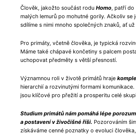
Člověk, jakožto součást rodu
Homo
, patří d
malých lemurů po mohutné gorily. Ačkoliv se j
sdílíme s nimi mnoho společných znaků, ať už 
Pro primáty, včetně člověka, je typická rozvi
Máme také chápavé končetiny s palcem posta
uchopovat předměty s větší přesností.
Významnou roli v životě primátů hraje
komplex
hierarchií a rozvinutými formami komunikace.
jsou klíčové pro přežití a prosperitu celé skup
Studium primátů nám pomáhá lépe porozumět 
a postavení v živočišné říši.
Pozorováním šimp
získáváme cenné poznatky o evoluci člověka, 