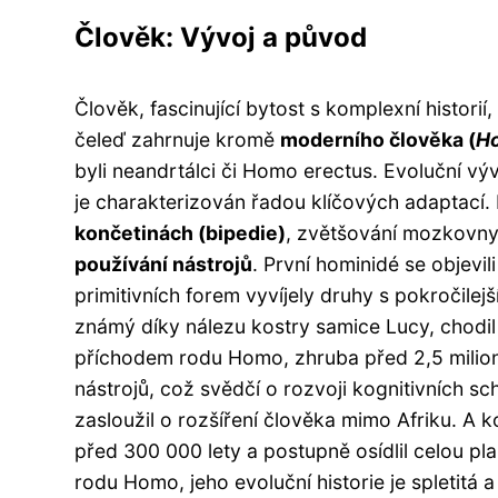
Člověk: Vývoj a původ
Člověk, fascinující bytost s komplexní historií
čeleď zahrnuje kromě
moderního člověka (
H
byli neandrtálci či Homo erectus. Evoluční vývo
je charakterizován řadou klíčových adaptací.
končetinách (bipedie)
, zvětšování mozkovny 
používání nástrojů
. První hominidé se objevil
primitivních forem vyvíjely druhy s pokročilej
známý díky nálezu kostry samice Lucy, chodil
příchodem rodu Homo, zhruba před 2,5 milion
nástrojů, což svědčí o rozvoji kognitivních sch
zasloužil o rozšíření člověka mimo Afriku. A k
před 300 000 lety a postupně osídlil celou pl
rodu Homo, jeho evoluční historie je spletitá a