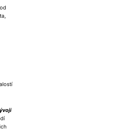
 od
ta,
lostí
ývoji
dí
ich