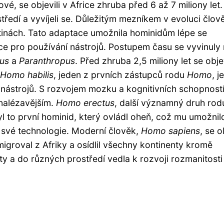
é, se objevili v Africe zhruba před 6 až 7 miliony let.
ředí a vyvíjeli se. Důležitým mezníkem v evoluci člov
tinách. Tato adaptace umožnila hominidům lépe se
uce pro používání nástrojů. Postupem času se vyvinuly
cus
a
Paranthropus
. Před zhruba 2,5 miliony let se obje
Homo habilis
, jeden z prvních zástupců rodu
Homo
, je
strojů. S rozvojem mozku a kognitivních schopností
ynalézavějším.
Homo erectus
, další významný druh rod
 Byl to první hominid, který ovládl oheň, což mu umožnil
et své technologie. Moderní člověk,
Homo sapiens
, se o
igroval z Afriky a osídlil všechny kontinenty kromě
y a do různých prostředí vedla k rozvoji rozmanitosti