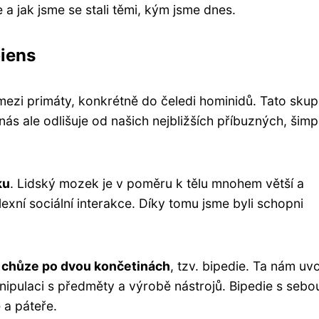
 jak jsme se stali těmi, kým jsme dnes.
iens
 mezi primáty, konkrétně do čeledi hominidů. Tato skup
nás ale odlišuje od našich nejbližších příbuzných, šim
ku
. Lidský mozek je v poměru k tělu mnohem větší a
xní sociální interakce. Díky tomu jsme byli schopni
 chůze po dvou končetinách
, tzv. bipedie. Ta nám uvo
anipulaci s předměty a výrobě nástrojů. Bipedie s sebo
 a páteře.