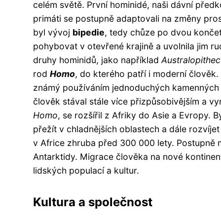
celém světě. První hominidé, naši dávní předkov
primáti se postupně adaptovali na změny prost
byl vývoj
bipedie
, tedy chůze po dvou konče
pohybovat v otevřené krajině a uvolnila jim r
druhy hominidů, jako například
Australopithe
rod
Homo
, do kterého patří i moderní člověk.
známý používáním jednoduchých kamenných ná
člověk stával stále více přizpůsobivějším a v
Homo
, se rozšířil z Afriky do Asie a Evropy.
přežít v chladnějších oblastech a dále rozvíj
v Africe zhruba před 300 000 lety. Postupně m
Antarktidy. Migrace člověka na nové kontinent
lidských populací a kultur.
Kultura a společnost