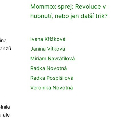
Mommox sprej: Revoluce v
hubnutí, nebo jen další trik?
Ivana Křížková
ina
panzů
Janina Vítková
Miriam Navrátilová
Radka Novotná
Radka Pospíšilová
Veronika Novotná
lnila
u ale