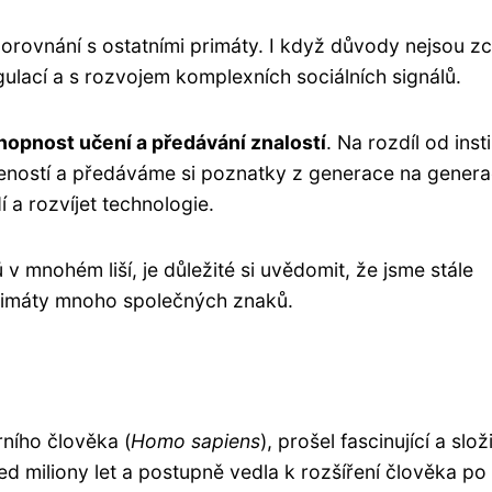
orovnání s ostatními primáty. I když důvody nejsou zc
lací a s rozvojem komplexních sociálních signálů.
hopnost učení a předávání znalostí
. Na rozdíl od inst
eností a předáváme si poznatky z generace na genera
 a rozvíjet technologie.
v mnohém liší, je důležité si uvědomit, že jsme stále
 primáty mnoho společných znaků.
rního člověka (
Homo sapiens
), prošel fascinující a slož
ed miliony let a postupně vedla k rozšíření člověka po