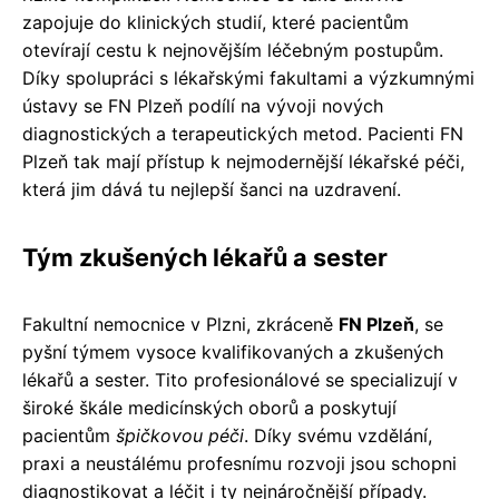
zapojuje do klinických studií, které pacientům
otevírají cestu k nejnovějším léčebným postupům.
Díky spolupráci s lékařskými fakultami a výzkumnými
ústavy se FN Plzeň podílí na vývoji nových
diagnostických a terapeutických metod. Pacienti FN
Plzeň tak mají přístup k nejmodernější lékařské péči,
která jim dává tu nejlepší šanci na uzdravení.
Tým zkušených lékařů a sester
Fakultní nemocnice v Plzni, zkráceně
FN Plzeň
, se
pyšní týmem vysoce kvalifikovaných a zkušených
lékařů a sester. Tito profesionálové se specializují v
široké škále medicínských oborů a poskytují
pacientům
špičkovou péči
. Díky svému vzdělání,
praxi a neustálému profesnímu rozvoji jsou schopni
diagnostikovat a léčit i ty nejnáročnější případy.