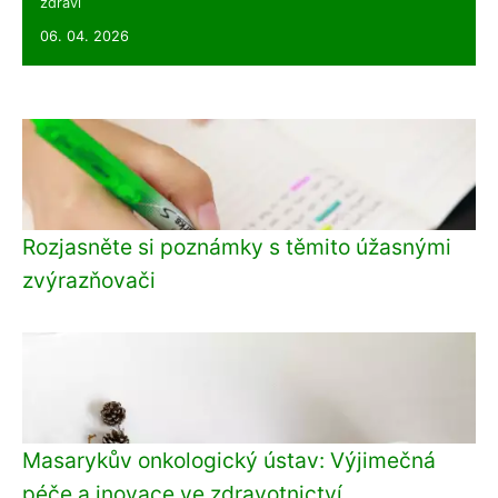
zdraví
06. 04. 2026
Rozjasněte si poznámky s těmito úžasnými
zvýrazňovači
Masarykův onkologický ústav: Výjimečná
péče a inovace ve zdravotnictví