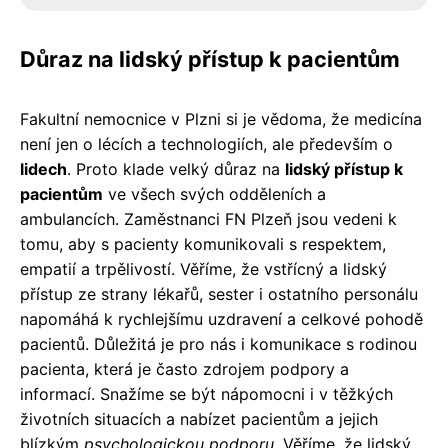
Důraz na lidský přístup k pacientům
Fakultní nemocnice v Plzni si je vědoma, že medicína
není jen o lécích a technologiích, ale především o
lidech
. Proto klade velký důraz na
lidský přístup k
pacientům
ve všech svých odděleních a
ambulancích. Zaměstnanci FN Plzeň jsou vedeni k
tomu, aby s pacienty komunikovali s respektem,
empatií a trpělivostí. Věříme, že vstřícný a lidský
přístup ze strany lékařů, sester i ostatního personálu
napomáhá k rychlejšímu uzdravení a celkové pohodě
pacientů. Důležitá je pro nás i komunikace s rodinou
pacienta, která je často zdrojem podpory a
informací. Snažíme se být nápomocni i v těžkých
životních situacích a nabízet pacientům a jejich
blízkým
psychologickou podporu
. Věříme, že lidský