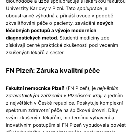
dlouhodobě a úzce spolupracuje s lékařskou fakultou
Univerzity Karlovy v Plzni. Tato
spolupráce
je
oboustranně výhodná a přináší ovoce v podobě
zkvalitňování péče o pacienty, zavádění
nových
léčebných postupů a vývoje moderních
diagnostických metod
. Studenti medicíny zde
získávají cenné praktické zkušenosti pod vedením
zkušených lékařů a sester.
FN Plzeň: Záruka kvalitní péče
Fakultní nemocnice Plzeň
(FN Plzeň), je
největším
zdravotnickým zařízením v Plzeňském kraji
a jedním
z největších v České republice. Poskytuje komplexní
spektrum zdravotní péče na špičkové úrovni. Díky
svým zkušeným lékařům, modernímu vybavení a
inovativním postupům si FN Plzeň vybudovala pověst