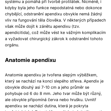
systému a pomáhá při tvorbě protilátek. Nicméně, i
kdyby byla jeho funkce nepodstatná nebo dokonce
chybějící, odstranění apendixu obvykle nemá žádný
vliv na fungování těla člověka. V některých případech
však může dojít k zánětu apendixu (tzv.
apendicitida), což může vést ke vážným komplikacím
a vyžadovat chirurgický zákrok k odstranění tohoto
orgánu.
Anatomie apendixu
Anatomie apendixu je tvořena slepým výběžkem,
který se nachází na konci slepého střeva. Apendix je
obvykle dlouhý asi 7-10 cm a jeho průměr se
pohybuje od 6 do 8 mm. Jeho tvar může být různý,
ale obvykle připomíná červa nebo hrušku. Uvnitř
apendixu se nachází dutina, která je pokryta