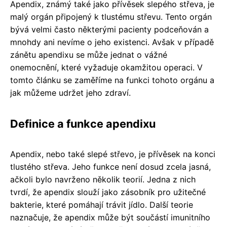
Apendix, známý také jako přívěsek slepého střeva, je
malý orgán připojený k tlustému střevu. Tento orgán
bývá velmi často některými pacienty podceňován a
mnohdy ani nevíme o jeho existenci. Avšak v případě
zánětu apendixu se může jednat o vážné
onemocnění, které vyžaduje okamžitou operaci. V
tomto článku se zaměříme na funkci tohoto orgánu a
jak můžeme udržet jeho zdraví.
Definice a funkce apendixu
Apendix, nebo také slepé střevo, je přívěsek na konci
tlustého střeva. Jeho funkce není dosud zcela jasná,
ačkoli bylo navrženo několik teorií. Jedna z nich
tvrdí, že apendix slouží jako zásobník pro užitečné
bakterie, které pomáhají trávit jídlo. Další teorie
naznačuje, že apendix může být součástí imunitního