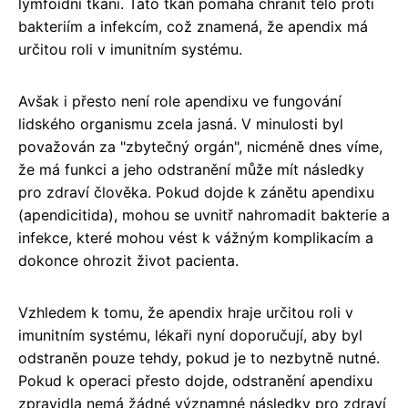
lymfoidní tkání. Tato tkáň pomáhá chránit tělo proti
bakteriím a infekcím, což znamená, že apendix má
určitou roli v imunitním systému.
Avšak i přesto není role apendixu ve fungování
lidského organismu zcela jasná. V minulosti byl
považován za "zbytečný orgán", nicméně dnes víme,
že má funkci a jeho odstranění může mít následky
pro zdraví člověka. Pokud dojde k zánětu apendixu
(apendicitida), mohou se uvnitř nahromadit bakterie a
infekce, které mohou vést k vážným komplikacím a
dokonce ohrozit život pacienta.
Vzhledem k tomu, že apendix hraje určitou roli v
imunitním systému, lékaři nyní doporučují, aby byl
odstraněn pouze tehdy, pokud je to nezbytně nutné.
Pokud k operaci přesto dojde, odstranění apendixu
zpravidla nemá žádné významné následky pro zdraví