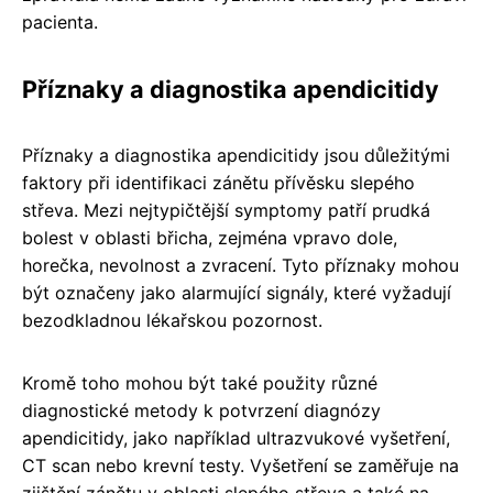
pacienta.
Příznaky a diagnostika apendicitidy
Příznaky a diagnostika apendicitidy jsou důležitými
faktory při identifikaci zánětu přívěsku slepého
střeva. Mezi nejtypičtější symptomy patří prudká
bolest v oblasti břicha, zejména vpravo dole,
horečka, nevolnost a zvracení. Tyto příznaky mohou
být označeny jako alarmující signály, které vyžadují
bezodkladnou lékařskou pozornost.
Kromě toho mohou být také použity různé
diagnostické metody k potvrzení diagnózy
apendicitidy, jako například ultrazvukové vyšetření,
CT scan nebo krevní testy. Vyšetření se zaměřuje na
zjištění zánětu v oblasti slepého střeva a také na