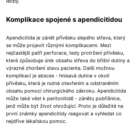
léčby.
Komplikace spojené s apendicitidou
Apendicitida je zánět přívěsku slepého střeva, který
se může projevit různými komplikacemi. Mezi
nejčastější patří perforace, tedy protržení přívěsku,
které způsobuje únik obsahu střeva do břišní dutiny a
výrazné zhoršení stavu pacienta. Další možnou
komplikací je absces - hnisavá dutina v okolí
přívěsku, která je nutná otevřením a odstraněním
obsahu pomocí chirurgického zákroku. Apendicitida
může také vést k peritonitidě - zánětu pobřišnice,
jenž může být život ohrožující. Proto je důležité na
první známky apendicitidy reagovat a vyhledat co
nejdříve lékařskou pomoc.