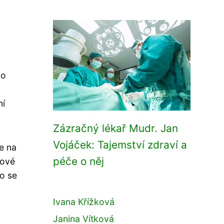
lo
ní
Zázračný lékař Mudr. Jan
Vojáček: Tajemství zdraví a
e na
péče o něj
čové
o se
Ivana Křížková
Janina Vítková