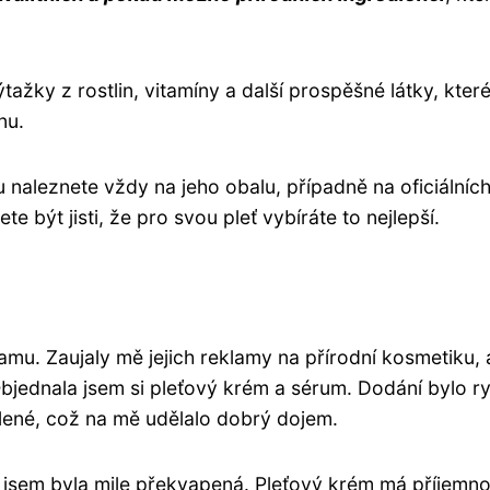
y z rostlin, vitamíny a další prospěšné látky, které 
nu.
 naleznete vždy na jeho obalu, případně na oficiálníc
být jisti, že pro svou pleť vybíráte to nejlepší.
u. Zaujaly mě jejich reklamy na přírodní kosmetiku, 
Objednala jsem si pleťový krém a sérum. Dodání bylo r
ené, což na mě udělalo dobrý dojem.
e jsem byla mile překvapená. Pleťový krém má příjemn