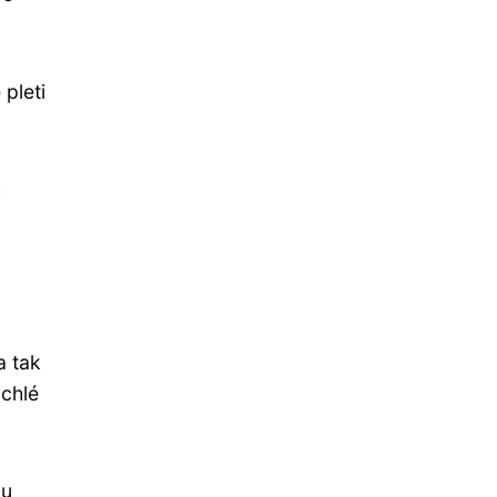
pleti
h
a tak
ychlé
ou