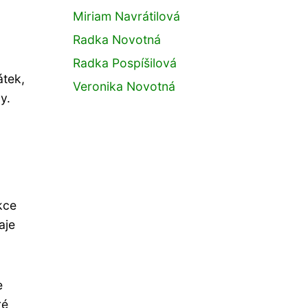
Miriam Navrátilová
Radka Novotná
Radka Pospíšilová
átek,
Veronika Novotná
y.
kce
aje
e
ré