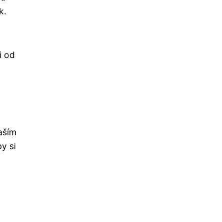
k.
i od
aším
y si