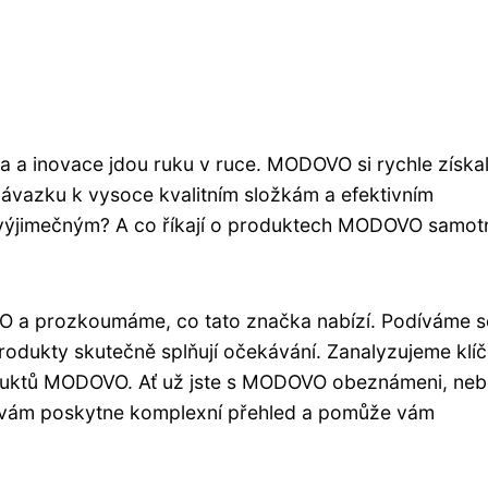
a a inovace jdou ruku v ruce. MODOVO si rychle získa
ávazku k vysoce kvalitním složkám a efektivním
výjimečným? A co říkají o produktech MODOVO samot
O a prozkoumáme, co tato značka nabízí. Podíváme s
odukty skutečně splňují očekávání. Zanalyzujeme klí
produktů MODOVO. Ať už jste s MODOVO obeznámeni, neb
ek vám poskytne komplexní přehled a pomůže vám