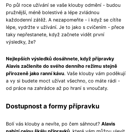
Po půl roce užívání se vaše klouby odmění - budou
pružnější, méně bolestivé a lépe zvládnou
každodenní zátěž. A nezapomeňte - i když se cítíte
lépe, vydržte v užívání. Je to jako s cvičením - přece
taky nepřestanete, když začnete vidět první
výsledky, že?
Nejlepších výsledků dosáhnete, když přípravky
Alavis začleníte do svého denního režimu stejně
přirozeně jako ranní kávu
. Vaše klouby vám poděkují
a vy si budete moct užívat všechno, co máte rádi -
od práce na zahrádce až po hraní s vnoučaty.
Dostupnost a formy přípravku
Bolí vás klouby a nevíte, po čem sáhnout?
Alavis
nabízí celou škálu přípravků
, které vám můžou ulevit.