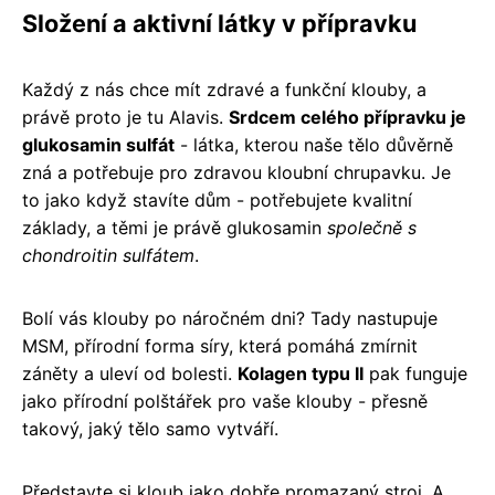
Složení a aktivní látky v přípravku
Každý z nás chce mít zdravé a funkční klouby, a
právě proto je tu Alavis.
Srdcem celého přípravku je
glukosamin sulfát
- látka, kterou naše tělo důvěrně
zná a potřebuje pro zdravou kloubní chrupavku. Je
to jako když stavíte dům - potřebujete kvalitní
základy, a těmi je právě glukosamin
společně s
chondroitin sulfátem
.
Bolí vás klouby po náročném dni? Tady nastupuje
MSM, přírodní forma síry, která pomáhá zmírnit
záněty a uleví od bolesti.
Kolagen typu II
pak funguje
jako přírodní polštářek pro vaše klouby - přesně
takový, jaký tělo samo vytváří.
Představte si kloub jako dobře promazaný stroj. A