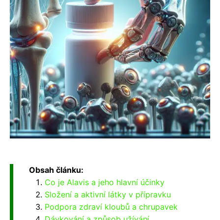
Obsah článku:
Co je Alavis a jeho hlavní účinky
Složení a aktivní látky v přípravku
Podpora zdraví kloubů a chrupavek
Dávkování a způsob užívání