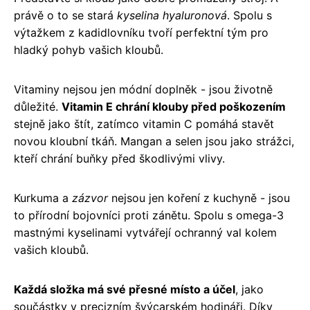
právě o to se stará
kyselina hyaluronová
. Spolu s
výtažkem z kadidlovníku tvoří perfektní tým pro
hladký pohyb vašich kloubů.
Vitaminy nejsou jen módní doplněk - jsou životně
důležité.
Vitamin E chrání klouby před poškozením
stejně jako štít, zatímco vitamin C pomáhá stavět
novou kloubní tkáň. Mangan a selen jsou jako strážci,
kteří chrání buňky před škodlivými vlivy.
Kurkuma a
zázvor
nejsou jen koření z kuchyně - jsou
to přírodní bojovníci proti zánětu. Spolu s omega-3
mastnými kyselinami vytvářejí ochranný val kolem
vašich kloubů.
Každá složka má své přesné místo a účel
, jako
součástky v precizním švýcarském hodináři. Díky