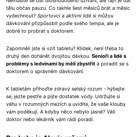
Nemusíte se bát dlouhodobého užívání, ale fajn je dát
tělu občas pauzu. Co takhle šest měsíců brát a měsíc
vydechnout?
Sportovci a aktivní lidé
si můžou
dávkování přizpůsobit podle svého tempa, ale je
dobré to probrat s doktorem.
Zapomněli jste si vzít tabletu? Klídek, není třeba to
druhý den dohánět dvojitou dávkou.
Senioři a lidé s
problémy s ledvinami by měli zbystřit
a poradit se s
doktorem o správném dávkování.
K tabletám přihoďte zdravý selský rozum - hýbejte
se, jezte pestře a pijte dostatek vody. Udržujte si
váhu v rozumných mezích a uvidíte, že vaše klouby
vám poděkují. A kdyby něco nebylo jasné? Váš
doktor nebo lékárník vám rádi poradí.