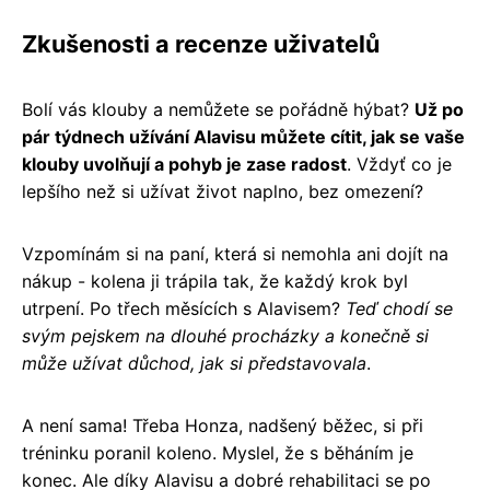
Zkušenosti a recenze uživatelů
Bolí vás klouby a nemůžete se pořádně hýbat?
Už po
pár týdnech užívání Alavisu můžete cítit, jak se vaše
klouby uvolňují a pohyb je zase radost
. Vždyť co je
lepšího než si užívat život naplno, bez omezení?
Vzpomínám si na paní, která si nemohla ani dojít na
nákup - kolena ji trápila tak, že každý krok byl
utrpení. Po třech měsících s Alavisem?
Teď chodí se
svým pejskem na dlouhé procházky a konečně si
může užívat důchod, jak si představovala
.
A není sama! Třeba Honza, nadšený běžec, si při
tréninku poranil koleno. Myslel, že s běháním je
konec. Ale díky Alavisu a dobré rehabilitaci se po