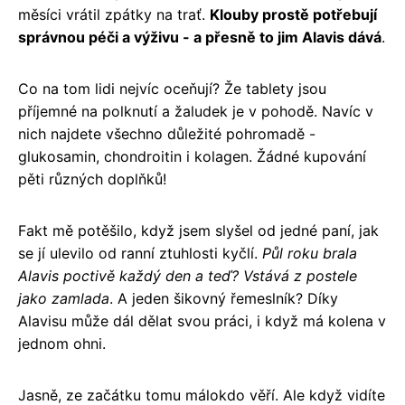
měsíci vrátil zpátky na trať.
Klouby prostě potřebují
správnou péči a výživu - a přesně to jim Alavis dává
.
Co na tom lidi nejvíc oceňují? Že tablety jsou
příjemné na polknutí a žaludek je v pohodě. Navíc v
nich najdete všechno důležité pohromadě -
glukosamin, chondroitin i kolagen. Žádné kupování
pěti různých doplňků!
Fakt mě potěšilo, když jsem slyšel od jedné paní, jak
se jí ulevilo od ranní ztuhlosti kyčlí.
Půl roku brala
Alavis poctivě každý den a teď? Vstává z postele
jako zamlada
. A jeden šikovný řemeslník? Díky
Alavisu může dál dělat svou práci, i když má kolena v
jednom ohni.
Jasně, ze začátku tomu málokdo věří. Ale když vidíte