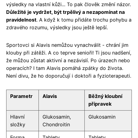
výsledky na vlastní kůži... To pak člověk změní názor.
Důležité je vydržet, být trpělivý a nezapomínat na
pravidelnost
. A když k tomu přidáte trochu pohybu a
zdravého rozumu, výsledky jsou ještě lepší.
Sportovci si Alavis nemůžou vynachválit - chrání jim
klouby při zátěži. A co teprve senioři! Ti jsou nadšení,
že můžou zůstat aktivní a nezávislí. Po úrazech nebo
operacích? I tam Alavis pomáhá zpátky do života.
Není divu, že ho doporučují i doktoři a fyzioterapeuti.
Parametr
Alavis
Běžný kloubní
přípravek
Hlavní
Glukosamin,
Glukosamin
složky
Chondroitin
Forma
Tablety
Tablety