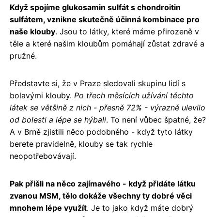
Když spojíme glukosamin sulfát s chondroitin
sulfátem, vznikne skutečně účinná kombinace pro
naše klouby
. Jsou to látky, které máme přirozeně v
těle a které našim kloubům pomáhají zůstat zdravé a
pružné.
Představte si, že v Praze sledovali skupinu lidí s
bolavými klouby.
Po třech měsících užívání těchto
látek se většině z nich - přesně 72% - výrazně ulevilo
od bolesti a lépe se hýbali
. To není vůbec špatné, že?
A v Brně zjistili něco podobného - když tyto látky
berete pravidelně, klouby se tak rychle
neopotřebovávají.
Pak přišli na něco zajímavého - když přidáte látku
zvanou MSM, tělo dokáže všechny ty dobré věci
mnohem lépe využít
. Je to jako když máte dobrý