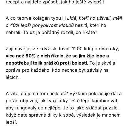
recept a najdete způsob, jak ho ještě vylepšit.
A co teprve kolagen typu II!
Lidé, kteří ho užívali, měli
o 40% lepší pohyblivost kloubů
než ti, kteří ho
nebrali. To už je pořádný rozdíl, co říkáte?
Zajímavé je, že když sledovali 1200 lidí po dva roky,
více než 80% z nich říkalo, že se jim žije lépe a
nepotřebují tolik prášků proti bolesti
. To je skvělá
zpráva pro každého, kdo nechce být závislý na
lécích.
A víte, co je na tom nejlepší? Výzkum pokračuje dál a
pořád objevují, jak tyto látky ještě lépe kombinovat,
aby fungovaly co nejlépe. Je to jako skládat puzzle -
když dáte správné dílky k sobě, výsledek je mnohem
lepší.