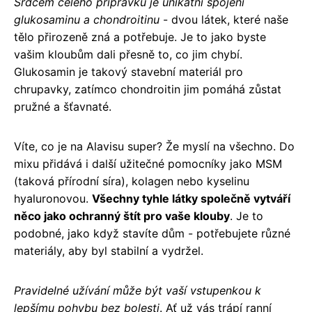
Srdcem celého přípravku je unikátní spojení
glukosaminu a chondroitinu
- dvou látek, které naše
tělo přirozeně zná a potřebuje. Je to jako byste
vašim kloubům dali přesně to, co jim chybí.
Glukosamin je takový stavební materiál pro
chrupavky, zatímco chondroitin jim pomáhá zůstat
pružné a šťavnaté.
Víte, co je na Alavisu super? Že myslí na všechno. Do
mixu přidává i další užitečné pomocníky jako MSM
(taková přírodní síra), kolagen nebo kyselinu
hyaluronovou.
Všechny tyhle látky společně vytváří
něco jako ochranný štít pro vaše klouby
. Je to
podobné, jako když stavíte dům - potřebujete různé
materiály, aby byl stabilní a vydržel.
Pravidelné užívání může být vaší vstupenkou k
lepšímu pohybu bez bolesti
. Ať už vás trápí ranní