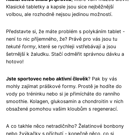
Klasické tabletky a kapsle jsou sice nejběžnější
volbou, ale rozhodně nejsou jedinou možností.
Představte si, že máte problém s polykáním tablet -
není to nic příjemného, že? Právě pro vás jsou tu
tekuté formy
, které se rychleji vstřebávají a jsou
šetrnější k žaludku. Stačí odměřit správnou dávku a
hotovo!
Jste sportovec nebo aktivní člověk
? Pak by vás
mohly zajímat práškové formy. Prostě je hodíte do
vody po tréninku nebo si je přimícháte do ranního
smoothie. Kolagen, glukosamin a chondroitin v nich
obsažené pomohou vašim kloubům s regenerací.
A co takhle něco netradičního? Želatinové bonbony
nebo žvýkačky s příchutí - konečně něco, co si