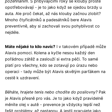
požehnáním
. S přibývajícími roky se klouby prostě
opotřebovávají - je to jako když se ojedou brzdy u
auta. Ale proč čekat, až nás klouby začnou zlobit?
Mnoho čtyřicátníků a padesátníků bere Alavis
preventivně, aby si zachovali svou pohyblivost co
nejdéle.
Máte nějaké to kilo navíc?
I v takovém případě může
Alavis pomoci. Kolena a kyčle nesou každý den
pořádnou zátěž a zaslouží si extra péči. To samé
platí pro všechny, kdo se zotavují po úrazu nebo
operaci - tady může být Alavis skvělým parťákem na
cestě k uzdravení.
Běháte, hrajete tenis nebo chodíte do posilovny?
Pak
je Alavis přesně pro vás. Je to jako když pravidelně
měníte olej v autě - prevence je vždycky lepší než
řešit problémy, až nastanou. A jestli pracujete jako