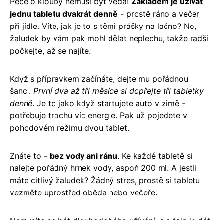
Péče o klouby nemusí být věda!
Základem je užívat
jednu tabletu dvakrát denně
- prostě ráno a večer
při jídle. Víte, jak je to s těmi prášky na lačno? No,
žaludek by vám pak mohl dělat neplechu, takže radši
počkejte, až se najíte.
Když s přípravkem začínáte, dejte mu pořádnou
šanci.
První dva až tři měsíce si dopřejte tři tabletky
denně
. Je to jako když startujete auto v zimě -
potřebuje trochu víc energie. Pak už pojedete v
pohodovém režimu dvou tablet.
Znáte to -
bez vody ani ránu
. Ke každé tabletě si
nalejte pořádný hrnek vody, aspoň 200 ml. A jestli
máte citlivý žaludek? Žádný stres, prostě si tabletu
vezměte uprostřed oběda nebo večeře.