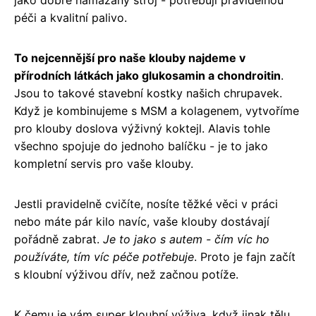
jako dobře namazaný stroj - potřebují pravidelnou
péči a kvalitní palivo.
To nejcennější pro naše klouby najdeme v
přírodních látkách jako glukosamin a chondroitin
.
Jsou to takové stavební kostky našich chrupavek.
Když je kombinujeme s MSM a kolagenem, vytvoříme
pro klouby doslova výživný koktejl. Alavis tohle
všechno spojuje do jednoho balíčku - je to jako
kompletní servis pro vaše klouby.
Jestli pravidelně cvičíte, nosíte těžké věci v práci
nebo máte pár kilo navíc, vaše klouby dostávají
pořádně zabrat.
Je to jako s autem - čím víc ho
používáte, tím víc péče potřebuje
. Proto je fajn začít
s kloubní výživou dřív, než začnou potíže.
K čemu je vám super kloubní výživa, když jinak tělu