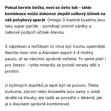
Pokud berete béčka, není se čeho bát - tahle
kombinace může dokonce zlepšit celkový účinek na
váš pohybový aparát
. Omega-3 mastné kyseliny jsou
taky super parťák - pomáhají zmírnit záněty a
celkově podpoří účinek Alavisu.
S vápníkem a hořčíkem to chce být trochu opatrnější.
Nechte mezi nimi a Alavisem aspoň 3-4 hodiny
pauzu, ať se všechno správně vstřebá. To samé platí i
pro železo - tyhle minerály se prostě nerady dělí o
prostor.
U bylinných doplňků je lepší být na pozoru
. Třeba
kurkuma, zázvor nebo boswellie jsou samy o sobě
skvělé na klouby, ale radši se poraďte v lékárně, jak
je s Alavisem správně kombinovat.