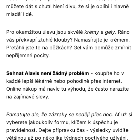
můžete dát s chutí! Není divu, že si je oblíbili hlavně
mladší lidé.
Pro okamžitou úlevu jsou skvělé
krémy a gely
. Ráno
vás překvapí ztuhlé klouby? Namasírujte je krémem.
Přetáhli jste to na běžkách? Gel vám pomůže zmírnit
nepříjemné pocity.
Sehnat Alavis není žádný problém
- koupíte ho v
každé lepší lékárně nebo pohodlně přes internet.
Online nákup má navíc tu výhodu, že často narazíte
na zajímavé slevy.
Pamatujte ale, že zázraky se nedějí přes noc
. Ať už si
vyberete jakoukoliv formu, klíčem k úspěchu je
pravidelnost. Dejte přípravku čas - výsledky uvidíte
většinou až po několika týdnech poctivého užívání.