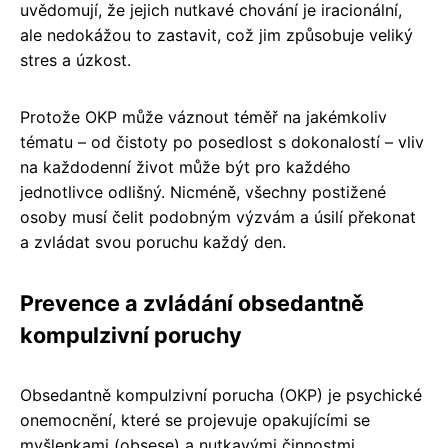
uvědomují, že jejich nutkavé chování je iracionální,
ale nedokážou to zastavit, což jim způsobuje veliký
stres a úzkost.
Protože OKP může váznout téměř na jakémkoliv
tématu – od čistoty po posedlost s dokonalostí – vliv
na každodenní život může být pro každého
jednotlivce odlišný. Nicméně, všechny postižené
osoby musí čelit podobným výzvám a úsilí překonat
a zvládat svou poruchu každý den.
Prevence a zvládání obsedantně
kompulzivní poruchy
Obsedantně kompulzivní porucha (OKP) je psychické
onemocnění, které se projevuje opakujícími se
myšlenkami (obsese) a nutkavými činnostmi