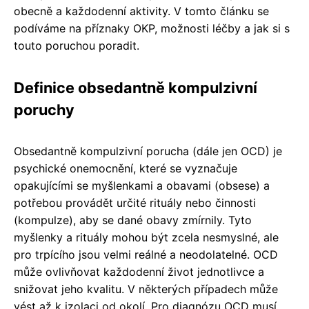
obecně a každodenní aktivity. V tomto článku se
podíváme na příznaky OKP, možnosti léčby a jak si s
touto poruchou poradit.
Definice obsedantně kompulzivní
poruchy
Obsedantně kompulzivní porucha (dále jen OCD) je
psychické onemocnění, které se vyznačuje
opakujícími se myšlenkami a obavami (obsese) a
potřebou provádět určité rituály nebo činnosti
(kompulze), aby se dané obavy zmírnily. Tyto
myšlenky a rituály mohou být zcela nesmyslné, ale
pro trpícího jsou velmi reálné a neodolatelné. OCD
může ovlivňovat každodenní život jednotlivce a
snižovat jeho kvalitu. V některých případech může
vést až k izolaci od okolí. Pro diagnózu OCD musí