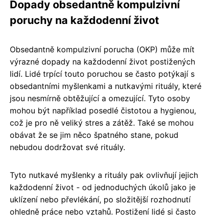
Dopady obsedantně kompulzivní
poruchy na každodenní život
Obsedantně kompulzivní porucha (OKP) může mít
výrazné dopady na každodenní život postižených
lidí. Lidé trpící touto poruchou se často potýkají s
obsedantními myšlenkami a nutkavými rituály, které
jsou nesmírně obtěžující a omezující. Tyto osoby
mohou být například posedlé čistotou a hygienou,
což je pro ně veliký stres a zátěž. Také se mohou
obávat že se jim něco špatného stane, pokud
nebudou dodržovat své rituály.
Tyto nutkavé myšlenky a rituály pak ovlivňují jejich
každodenní život - od jednoduchých úkolů jako je
uklízení nebo převlékání, po složitější rozhodnutí
ohledně práce nebo vztahů. Postižení lidé si často