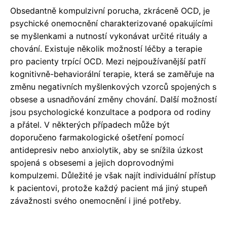
Obsedantně kompulzivní porucha, zkráceně OCD, je
psychické onemocnění charakterizované opakujícími
se myšlenkami a nutností vykonávat určité rituály a
chování. Existuje několik možností léčby a terapie
pro pacienty trpící OCD. Mezi nejpoužívanější patří
kognitivně-behaviorální terapie, která se zaměřuje na
změnu negativních myšlenkových vzorců spojených s
obsese a usnadňování změny chování. Další možností
jsou psychologické konzultace a podpora od rodiny
a přátel. V některých případech může být
doporučeno farmakologické ošetření pomocí
antidepresiv nebo anxiolytik, aby se snížila úzkost
spojená s obsesemi a jejich doprovodnými
kompulzemi. Důležité je však najít individuální přístup
k pacientovi, protože každý pacient má jiný stupeň
závažnosti svého onemocnění i jiné potřeby.