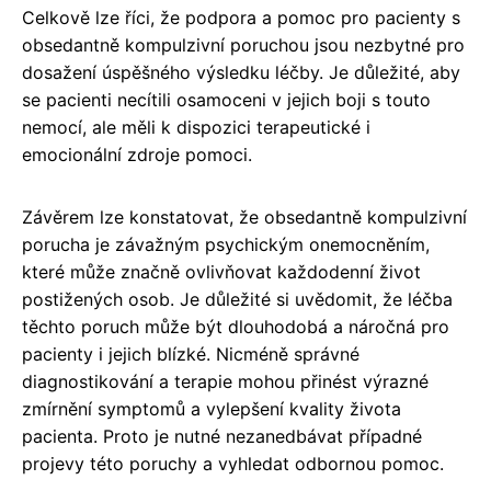
Celkově lze říci, že podpora a pomoc pro pacienty s
obsedantně kompulzivní poruchou jsou nezbytné pro
dosažení úspěšného výsledku léčby. Je důležité, aby
se pacienti necítili osamoceni v jejich boji s touto
nemocí, ale měli k dispozici terapeutické i
emocionální zdroje pomoci.
Závěrem lze konstatovat, že obsedantně kompulzivní
porucha je závažným psychickým onemocněním,
které může značně ovlivňovat každodenní život
postižených osob. Je důležité si uvědomit, že léčba
těchto poruch může být dlouhodobá a náročná pro
pacienty i jejich blízké. Nicméně správné
diagnostikování a terapie mohou přinést výrazné
zmírnění symptomů a vylepšení kvality života
pacienta. Proto je nutné nezanedbávat případné
projevy této poruchy a vyhledat odbornou pomoc.