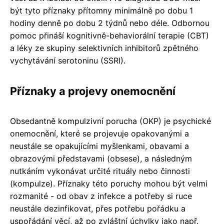
být tyto příznaky přítomny minimálně po dobu 1
hodiny denně po dobu 2 týdnů nebo déle. Odbornou
pomoc přináší kognitivně-behaviorální terapie (CBT)
a léky ze skupiny selektivních inhibitorů zpětného
vychytávání serotoninu (SSRI).
Příznaky a projevy onemocnění
Obsedantně kompulzivní porucha (OKP) je psychické
onemocnění, které se projevuje opakovanými a
neustále se opakujícími myšlenkami, obavami a
obrazovými představami (obsese), a následným
nutkáním vykonávat určité rituály nebo činnosti
(kompulze). Příznaky této poruchy mohou být velmi
rozmanité - od obav z infekce a potřeby si ruce
neustále dezinfikovat, přes potřebu pořádku a
uspořádání věcí, až po zvláštní úchylky jako např.