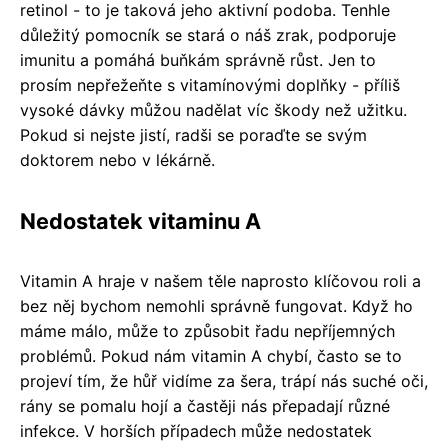
retinol - to je taková jeho aktivní podoba. Tenhle
důležitý pomocník se stará o náš zrak, podporuje
imunitu a pomáhá buňkám správně růst. Jen to
prosím nepřežeňte s vitamínovými doplňky - příliš
vysoké dávky můžou nadělat víc škody než užitku.
Pokud si nejste jistí, radši se poraďte se svým
doktorem nebo v lékárně.
Nedostatek vitaminu A
Vitamin A hraje v našem těle naprosto klíčovou roli a
bez něj bychom nemohli správně fungovat. Když ho
máme málo, může to způsobit řadu nepříjemných
problémů. Pokud nám vitamin A chybí, často se to
projeví tím, že hůř vidíme za šera, trápí nás suché oči,
rány se pomalu hojí a častěji nás přepadají různé
infekce. V horších případech může nedostatek