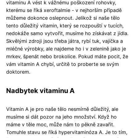
vitaminu A vést k vážnému poškození rohovky,
kterému se říká xeroftalmie - v nejhorším případě
můžeme dokonce oslepnout. Jelikož si naše tělo
tento důležitý vitamin, který se rozpouští v tucích,
nedokáže samo vytvořit, musíme ho získávat z jídla.
Skvělými zdroji jsou třeba játra, rybí tuk, vajíčka a
mléčné výrobky, ale najdeme ho i v zelenině jako je
mrkev, špenát nebo brokolice. Pokud máte pocit, že
vám vitamin A chybí, určitě to proberte se svým
doktorem.
Nadbytek vitaminu A
Vitamin A je pro naše tělo nesmírně důležitý, ale
musíme si dát pozor na jeho množství. Když ho
máme v těle moc, může nám to pěkně zavařit.
Tomuhle stavu se říká hypervitaminóza A. Je to tím,