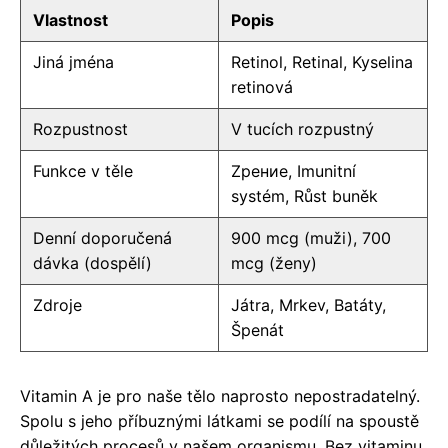
Vlastnost
Popis
Jiná jména
Retinol, Retinal, Kyselina
retinová
Rozpustnost
V tucích rozpustný
Funkce v těle
Zрение, Imunitní
systém, Růst buněk
Denní doporučená
900 mcg (muži), 700
dávka (dospělí)
mcg (ženy)
Zdroje
Játra, Mrkev, Batáty,
Špenát
Vitamin A je pro naše tělo naprosto nepostradatelný.
Spolu s jeho příbuznými látkami se podílí na spoustě
důležitých procesů v našem organismu. Bez vitaminu