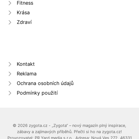
Fitness
Krása
Zdraví
Kontakt
Reklama
Ochrana osobních údajů
Podmínky použití
© 2026 zygota.cz - „Zygota“ – nový magazín plný inspirace,
zábavy a zajímavých příběhů. Přečti si ho na zygota.cz!
Provozovatel: PR Yard media s.r.o., Adresa: Nová Ves 272, 46331