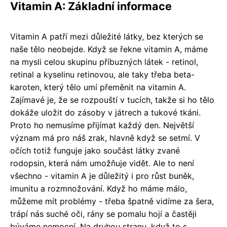
Vitamin A: Základní informace
Vitamin A patří mezi důležité látky, bez kterých se
naše tělo neobejde. Když se řekne vitamin A, máme
na mysli celou skupinu příbuzných látek - retinol,
retinal a kyselinu retinovou, ale taky třeba beta-
karoten, který tělo umí přeměnit na vitamin A.
Zajímavé je, že se rozpouští v tucích, takže si ho tělo
dokáže uložit do zásoby v játrech a tukové tkáni.
Proto ho nemusíme přijímat každý den. Největší
význam má pro náš zrak, hlavně když se setmí. V
očích totiž funguje jako součást látky zvané
rodopsin, která nám umožňuje vidět. Ale to není
všechno - vitamin A je důležitý i pro růst buněk,
imunitu a rozmnožování. Když ho máme málo,
můžeme mít problémy - třeba špatně vidíme za šera,
trápí nás suché oči, rány se pomalu hojí a častěji
býváme nemocní. Na druhou stranu, když to s