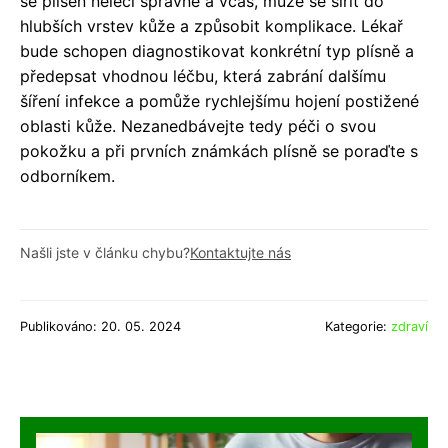
se plíseň neléčí správně a včas, může se šířit do
hlubších vrstev kůže a způsobit komplikace. Lékař
bude schopen diagnostikovat konkrétní typ plísně a
předepsat vhodnou léčbu, která zabrání dalšímu
šíření infekce a pomůže rychlejšímu hojení postižené
oblasti kůže. Nezanedbávejte tedy péči o svou
pokožku a při prvních známkách plísně se poraďte s
odborníkem.
Našli jste v článku chybu?
Kontaktujte nás
Publikováno: 20. 05. 2024
Kategorie:
zdraví