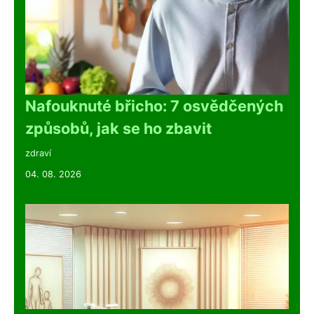
Nafouknuté břicho: 7 osvědčených
způsobů, jak se ho zbavit
zdraví
04. 08. 2026