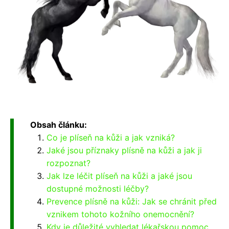
Obsah článku:
Co je plíseň na kůži a jak vzniká?
Jaké jsou příznaky plísně na kůži a jak ji
rozpoznat?
Jak lze léčit plíseň na kůži a jaké jsou
dostupné možnosti léčby?
Prevence plísně na kůži: Jak se chránit před
vznikem tohoto kožního onemocnění?
Kdy je důležité vyhledat lékařskou pomoc