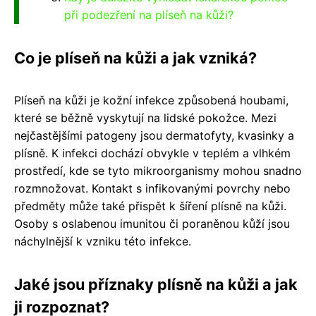
při podezření na plíseň na kůži?
Co je plíseň na kůži a jak vzniká?
Plíseň na kůži je kožní infekce způsobená houbami,
které se běžně vyskytují na lidské pokožce. Mezi
nejčastějšími patogeny jsou dermatofyty, kvasinky a
plísně. K infekci dochází obvykle v teplém a vlhkém
prostředí, kde se tyto mikroorganismy mohou snadno
rozmnožovat. Kontakt s infikovanými povrchy nebo
předměty může také přispět k šíření plísně na kůži.
Osoby s oslabenou imunitou či poraněnou kůží jsou
náchylnější k vzniku této infekce.
Jaké jsou příznaky plísně na kůži a jak
ji rozpoznat?