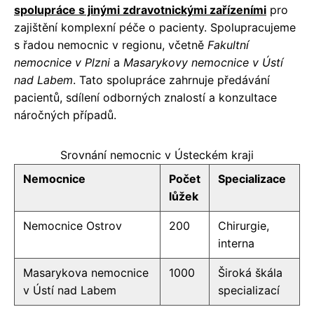
spolupráce s jinými zdravotnickými zařízeními
pro
zajištění komplexní péče o pacienty. Spolupracujeme
s řadou nemocnic v regionu, včetně
Fakultní
nemocnice v Plzni
a
Masarykovy nemocnice v Ústí
nad Labem
. Tato spolupráce zahrnuje předávání
pacientů, sdílení odborných znalostí a konzultace
náročných případů.
Srovnání nemocnic v Ústeckém kraji
Nemocnice
Počet
Specializace
lůžek
Nemocnice Ostrov
200
Chirurgie,
interna
Masarykova nemocnice
1000
Široká škála
v Ústí nad Labem
specializací