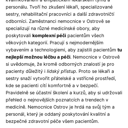
personálu. Tvoří ho zkušení lékaři, specializované
sestry, rehabilitační pracovníci a další zdravotničtí
odborníci. Zaměstnanci nemocnice v Ostrově se
specializují na různé medicínské obory, aby
poskytovali
komplexní péči
pacientům všech
věkových kategorií. Pracují s nejmodernějším
vybavením a technologiemi, aby zajistili pacientům
tu
nejlepší možnou léčbu a péči
. Nemocnice v Ostrově
si uvědomuje, že kromě odborných znalostí je pro
pacienty důležitý i
lidský přístup
. Proto se lékaři a
sestry snaží vytvořit přátelské a vstřícné prostředí,
kde se pacienti cítí komfortně a v bezpečí.
Pravidelně se účastní školení a kurzů, aby si udržovali
přehled o nejnovějších poznatcích a trendech v
medicíně. Nemocnice Ostrov je hrdá na svůj tým a
personál, který je oddaný poskytování kvalitní a
bezpečné zdravotní péče všem pacientům.