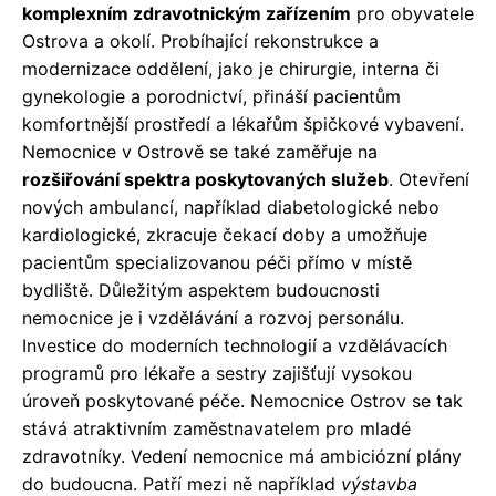
komplexním zdravotnickým zařízením
pro obyvatele
Ostrova a okolí. Probíhající rekonstrukce a
modernizace oddělení, jako je chirurgie, interna či
gynekologie a porodnictví, přináší pacientům
komfortnější prostředí a lékařům špičkové vybavení.
Nemocnice v Ostrově se také zaměřuje na
rozšiřování spektra poskytovaných služeb
. Otevření
nových ambulancí, například diabetologické nebo
kardiologické, zkracuje čekací doby a umožňuje
pacientům specializovanou péči přímo v místě
bydliště. Důležitým aspektem budoucnosti
nemocnice je i vzdělávání a rozvoj personálu.
Investice do moderních technologií a vzdělávacích
programů pro lékaře a sestry zajišťují vysokou
úroveň poskytované péče. Nemocnice Ostrov se tak
stává atraktivním zaměstnavatelem pro mladé
zdravotníky. Vedení nemocnice má ambiciózní plány
do budoucna. Patří mezi ně například
výstavba