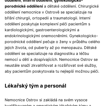
oddělení
,
interní oddělení
,
gynekologicko-
porodnické oddělení
a dětské oddělení. Chirurgické
oddělení nemocnice v Ostrově se specializuje na
břišní chirurgii, ortopedii a traumatologii. Interní
oddělení poskytuje komplexní péči pacientům s
kardiologickými, gastroenterologickými a
endokrinologickými onemocněními. Gynekologicko-
porodnické oddělení pečuje o ženy v průběhu celého
jejich života, od puberty až po menopauzu. Dětské
oddělení se specializuje na diagnostiku a léčbu
nemocí u dětí a dospívajících. Nemocnice Ostrov se
neustále snaží zkvalitňovat a rozšiřovat své služby,
aby pacientům poskytovala tu nejlepší možnou péči.
Lékařský tým a personál
Nemocnice Ostrov si zakládá na svém vysoce
kvalifikovaném a empatickém lékařském týmu a