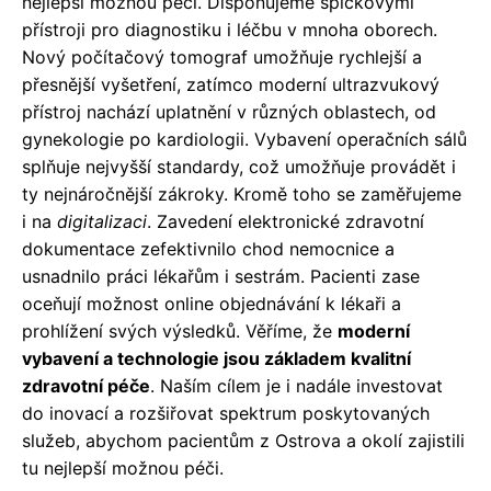
nejlepší možnou péči. Disponujeme špičkovými
přístroji pro diagnostiku i léčbu v mnoha oborech.
Nový počítačový tomograf umožňuje rychlejší a
přesnější vyšetření, zatímco moderní ultrazvukový
přístroj nachází uplatnění v různých oblastech, od
gynekologie po kardiologii. Vybavení operačních sálů
splňuje nejvyšší standardy, což umožňuje provádět i
ty nejnáročnější zákroky. Kromě toho se zaměřujeme
i na
digitalizaci
. Zavedení elektronické zdravotní
dokumentace zefektivnilo chod nemocnice a
usnadnilo práci lékařům i sestrám. Pacienti zase
oceňují možnost online objednávání k lékaři a
prohlížení svých výsledků. Věříme, že
moderní
vybavení a technologie jsou základem kvalitní
zdravotní péče
. Naším cílem je i nadále investovat
do inovací a rozšiřovat spektrum poskytovaných
služeb, abychom pacientům z Ostrova a okolí zajistili
tu nejlepší možnou péči.