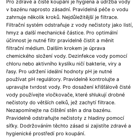
Pro zdravé a čisté koupání je hygiena a údržba vody
v bazénu naprosto zásadní. Pravidelná péče o vodu
zahrnuje několik kroků. Nejdůležitější je filtrace.
Filtrační systém odstraňuje z vody nečistoty jako listí,
hmyz a další mechanické částice. Pro optimální
účinnost je nutné filtr pravidelně čistit a měnit
filtrační médium. Dalším krokem je úprava
chemického složení vody. Dezinfekce vody pomocí
chloru nebo aktivního kyslíku ničí bakterie, viry a
řasy. Pro udržení ideální hodnoty pH je nutné
používat pH regulátory. Pravidelně kontrolujte a
upravujte tvrdost vody. Pro dosažení křišťálově čisté
vody používejte vločkovače, které shlukují drobné
nečistoty do větších celků, jež zachytí filtrace.
Nezapomínejte na čištění stěn a dna bazénu.
Pravidelně odstraňujte nečistoty z hladiny pomocí
síťky. Dodržováním těchto zásad si zajistíte zdravé a
hygienické prostředí pro koupání.