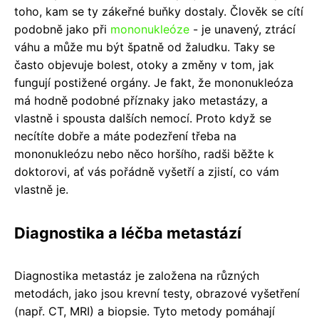
toho, kam se ty zákeřné buňky dostaly. Člověk se cítí
podobně jako při
mononukleóze
- je unavený, ztrácí
váhu a může mu být špatně od žaludku. Taky se
často objevuje bolest, otoky a změny v tom, jak
fungují postižené orgány. Je fakt, že mononukleóza
má hodně podobné příznaky jako metastázy, a
vlastně i spousta dalších nemocí. Proto když se
necítíte dobře a máte podezření třeba na
mononukleózu nebo něco horšího, radši běžte k
doktorovi, ať vás pořádně vyšetří a zjistí, co vám
vlastně je.
Diagnostika a léčba metastází
Diagnostika metastáz je založena na různých
metodách, jako jsou krevní testy, obrazové vyšetření
(např. CT, MRI) a biopsie. Tyto metody pomáhají