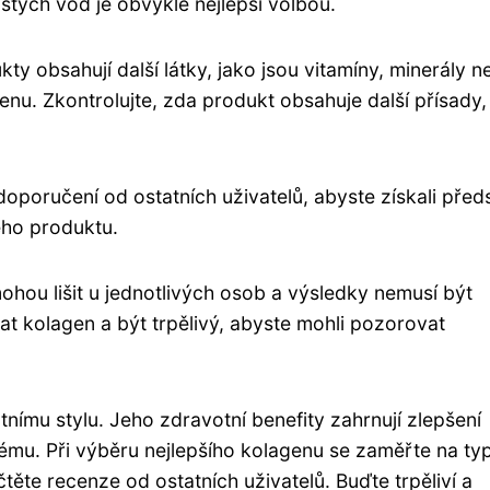
stých vod je obvykle nejlepší volbou.
 obsahují další látky, jako jsou vitamíny, minerály n
enu. Zkontrolujte, zda produkt obsahuje další přísady,
oporučení od ostatních uživatelů, abyste získali před
ého produktu.
ohou lišit u jednotlivých osob a výsledky nemusí být
vat kolagen a být trpělivý, abyste mohli pozorovat
nímu stylu. Jeho zdravotní benefity zahrnují zlepšení
tému. Při výběru nejlepšího kolagenu se zaměřte na ty
těte recenze od ostatních uživatelů. Buďte trpěliví a