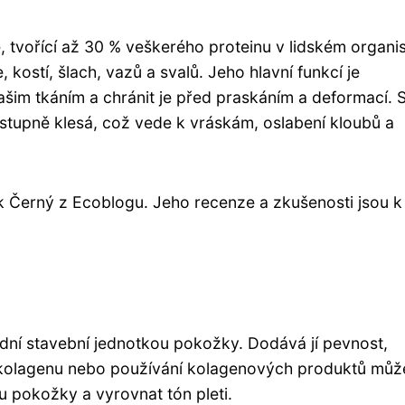
e, tvořící až 30 % veškerého proteinu v lidském organi
, kostí, šlach, vazů a svalů. Jeho hlavní funkcí je
našim tkáním a chránit je před praskáním a deformací. 
stupně klesá, což vede k vráskám, oslabení kloubů a
ek Černý z Ecoblogu. Jeho recenze a zkušenosti jsou k
dní stavební jednotkou pokožky. Dodává jí pevnost,
 kolagenu nebo používání kolagenových produktů můž
ru pokožky a vyrovnat tón pleti.