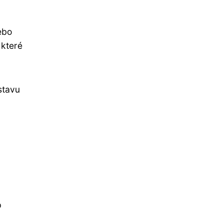
ebo
 které
stavu
p