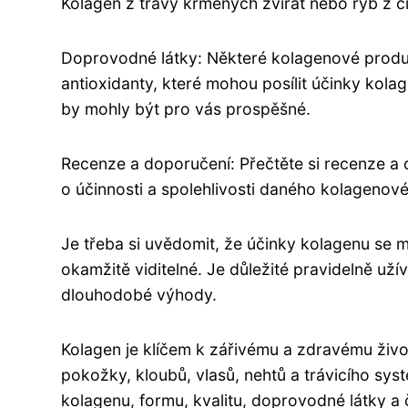
Kolagen z trávy krmených zvířat nebo ryb z či
Doprovodné látky: Některé kolagenové produkty
antioxidanty, které mohou posílit účinky kolag
by mohly být pro vás prospěšné.
Recenze a doporučení: Přečtěte si recenze a d
o účinnosti a spolehlivosti daného kolagenov
Je třeba si uvědomit, že účinky kolagenu se m
okamžitě viditelné. Je důležité pravidelně uží
dlouhodobé výhody.
Kolagen je klíčem k zářivému a zdravému život
pokožky, kloubů, vlasů, nehtů a trávicího sys
kolagenu, formu, kvalitu, doprovodné látky a č