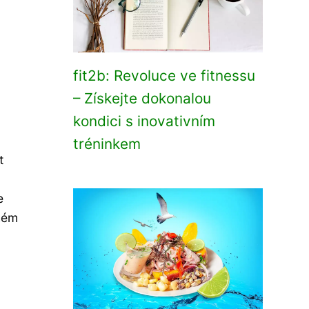
fit2b: Revoluce ve fitnessu
– Získejte dokonalou
kondici s inovativním
tréninkem
t
e
uhém