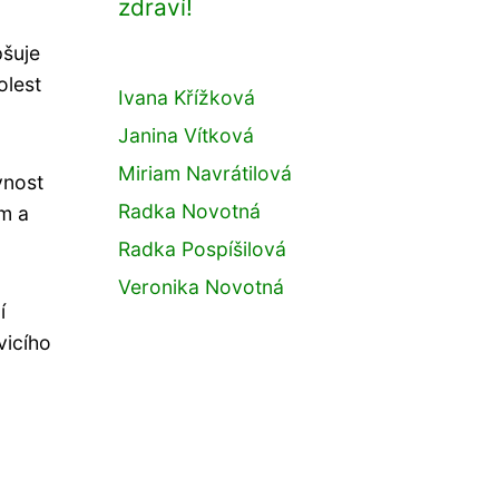
zdraví!
pšuje
olest
Ivana Křížková
Janina Vítková
Miriam Navrátilová
vnost
Radka Novotná
m a
Radka Pospíšilová
Veronika Novotná
í
vicího