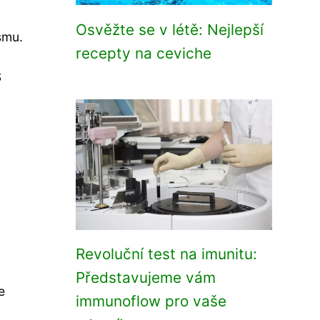
Osvěžte se v létě: Nejlepší
smu.
recepty na ceviche
S
Revoluční test na imunitu:
Představujeme vám
e
immunoflow pro vaše