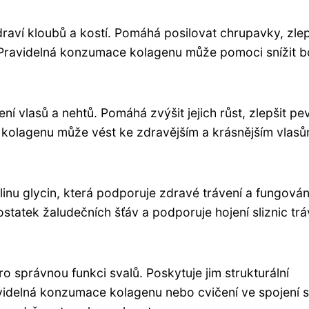
zdraví kloubů a kostí. Pomáhá posilovat chrupavky, zle
. Pravidelná konzumace kolagenu může pomoci snížit b
ení vlasů a nehtů. Pomáhá zvýšit jejich růst, zlepšit pe
kolagenu může vést ke zdravějším a krásnějším vlasů
inu glycin, která podporuje zdravé trávení a fungován
tatek žaludečních šťáv a podporuje hojení sliznic trá
o správnou funkci svalů. Poskytuje jim strukturální
ravidelná konzumace kolagenu nebo cvičení ve spojení s