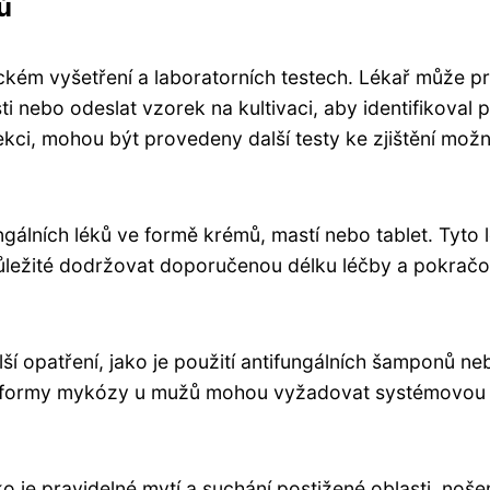
ů
ckém vyšetření a laboratorních testech. Lékař může p
 nebo odeslat vzorek na kultivaci, aby identifikoval 
ekci, mohou být provedeny další testy ke zjištění mož
gálních léků ve formě krémů, mastí nebo tablet. Tyto 
důležité dodržovat doporučenou délku léčby a pokračo
í opatření, jako je použití antifungálních šamponů ne
jší formy mykózy u mužů mohou vyžadovat systémovou
o je pravidelné mytí a suchání postižené oblasti, noše