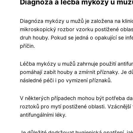
Diagnóza a léčba mykózy u muž
Diagnóza mykózy u mužů je založena na klini
mikroskopický rozbor vzorku postižené oblasti
druh houby. Pokud se jedná o opakující se inf
příčin.
Léčba mykózy u mužů zahrnuje použití antifun
pomáhají zabít houby a zmírnit příznaky. Je 
následné péči i po vymizení příznaků.
V některých případech mohou být potřeba dalš
roztoků pro mytí postižené oblasti. Vzácně
antifungálními léky.
Je důležité dodržovat hygienická opatření, jak