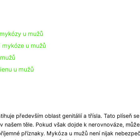
í mykózy u mužů
ři mykóze u mužů
u mužů
gienu u mužů
uje především oblast genitálií a třísla. Tato plíseň se
 v našem těle. Pokud však dojde k nerovnováze, může
příjemné příznaky. Mykóza u mužů není nijak nebezpe