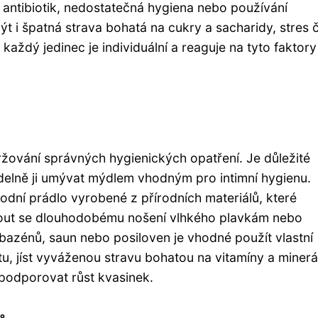
 antibiotik, nedostatečná hygiena nebo používání
t i špatná strava bohatá na cukry a sacharidy, stres č
každý jedinec je individuální a reaguje na tyto faktory
ování správných hygienických opatření. Je důležité
idelně ji umývat mýdlem vhodným pro intimní hygienu.
odní prádlo vyrobené z přírodních materiálů, které
yhnout se dlouhodobému nošení vlhkého plavkám nebo
 bazénů, saun nebo posiloven je vhodné použít vlastní
itu, jíst vyváženou stravu bohatou na vitamíny a minerá
e podporovat růst kvasinek.