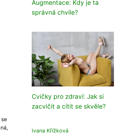
Augmentace: Kdy je ta
správná chvíle?
Cvičky pro zdraví: Jak si
zacvičit a cítit se skvěle?
 se
čná,
Ivana Křížková