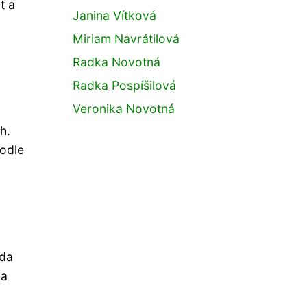
t a
Janina Vítková
Miriam Navrátilová
Radka Novotná
Radka Pospíšilová
Veronika Novotná
h.
podle
ida
 a