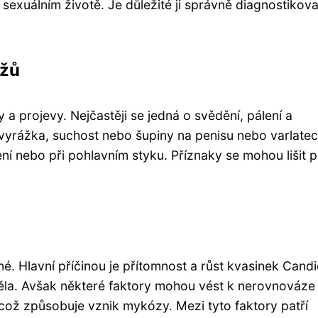
exuálním životě. Je důležité ji správně diagnostikova
užů
 projevy. Nejčastěji se jedná o svědění, pálení a
t vyrážka, suchost nebo šupiny na penisu nebo varlatec
ní nebo při pohlavním styku. Příznaky se mohou lišit 
. Hlavní příčinou je přítomnost a růst kvasinek Cand
 těla. Avšak některé faktory mohou vést k nerovnováze
ž způsobuje vznik mykózy. Mezi tyto faktory patří