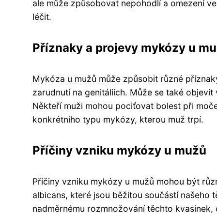
ale může způsobovat nepohodlí a omezení ve s
léčit.
Příznaky a projevy mykózy u m
Mykóza u mužů může způsobit různé příznaky a
zarudnutí na genitáliích. Může se také objevi
Někteří muži mohou pociťovat bolest při moče
konkrétního typu mykózy, kterou muž trpí.
Příčiny vzniku mykózy u mužů
Příčiny vzniku mykózy u mužů mohou být různé
albicans, které jsou běžitou součástí našeho
nadměrnému rozmnožování těchto kvasinek, co