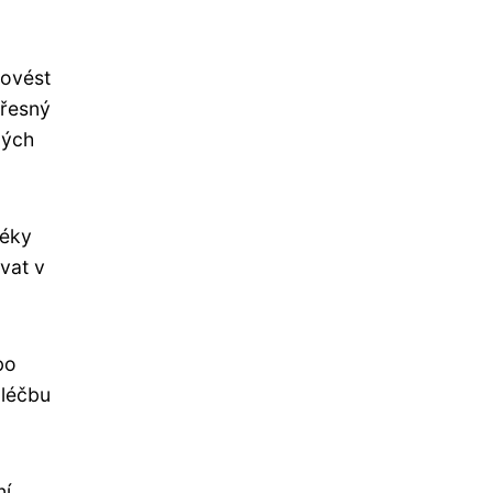
rovést
přesný
ných
léky
vat v
bo
 léčbu
ní