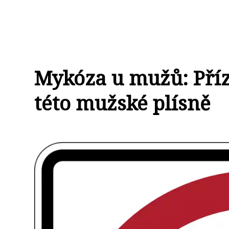
Mykóza u mužů: Příz
této mužské plísně