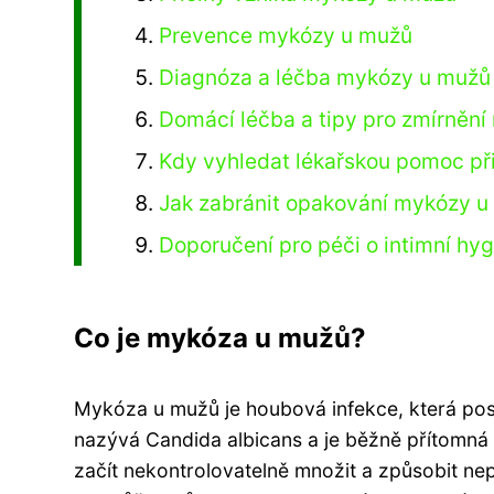
Prevence mykózy u mužů
Diagnóza a léčba mykózy u mužů
Domácí léčba a tipy pro zmírněn
Kdy vyhledat lékařskou pomoc p
Jak zabránit opakování mykózy 
Doporučení pro péči o intimní hy
Co je mykóza u mužů?
Mykóza u mužů je houbová infekce, která postih
nazývá Candida albicans a je běžně přítomná
začít nekontrolovatelně množit a způsobit ne