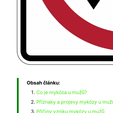
Obsah článku:
Co je mykóza u mužů?
Příznaky a projevy mykózy u muž
Příčiny vzniku mykózy u mužů