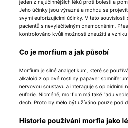
jeden z nejúčinnějších léků proti bolesti a po
Jeho účinky jsou výrazné a mohou se projevit
svými euforizujícími účinky. V této souvislosti
pacientů s nevyléčitelným onemocněním. Přest
kontrolováno kvůli možnosti zneužití a vzniku 
Co je morfium a jak působí
Morfium je silné analgetikum, které se používá
alkaloid z opiové rostliny papaver somniferum 
nervovou soustavu a interaguje s opioidními 
euforie. Nicméně, morfium má také řadu vedle
dech. Proto by mělo být užíváno pouze pod d
Historie používání morfia jako l