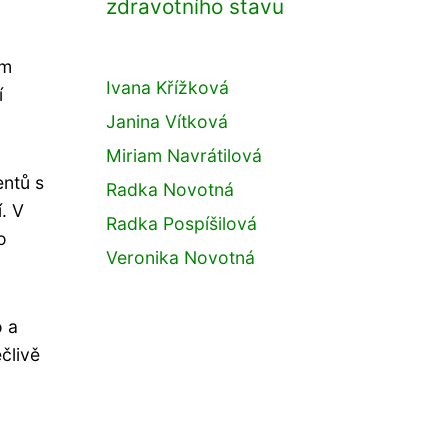
zdravotního stavu
lm
Ivana Křížková
í
Janina Vítková
Miriam Navrátilová
entů s
Radka Novotná
. V
Radka Pospíšilová
o
Veronika Novotná
o a
člivě