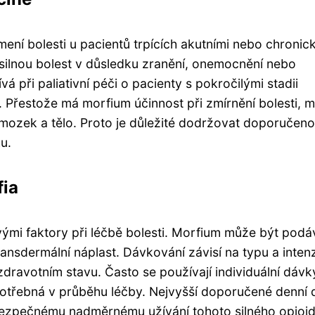
umení bolesti u pacientů trpících akutními nebo chronic
í silnou bolest v důsledku zranění, onemocnění nebo
 při paliativní péči o pacienty s pokročilými stadii
. Přestože má morfium účinnost při zmírnění bolesti, 
mozek a tělo. Proto je důležité dodržovat doporučen
u.
fia
vými faktory při léčbě bolesti. Morfium může být pod
ansdermální náplast. Dávkování závisí na typu a intenz
zdravotním stavu. Často se používají individuální dávk
otřebná v průběhu léčby. Nejvyšší doporučené denní
ebezpečnému nadměrnému užívání tohoto silného opioid