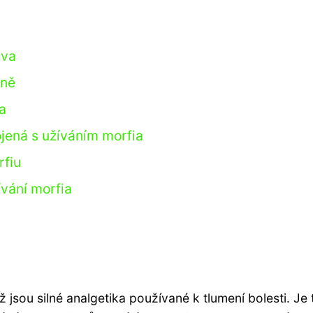
iva
íně
a
ojená s užíváním morfia
rfiu
ívání morfia
ž jsou silné analgetika používané k tlumení bolesti. Je 