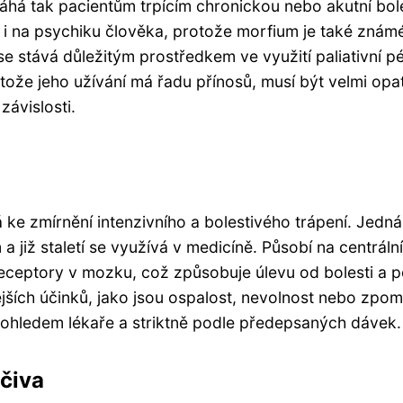
máhá tak pacientům trpícím chronickou nebo akutní bole
 i na psychiku člověka, protože morfium je také znám
 se stává důležitým prostředkem ve využití paliativní p
ože jeho užívání má řadu přínosů, musí být velmi opa
závislosti.
 ke zmírnění intenzivního a bolestivého trápení. Jedná
a již staletí se využívá v medicíně. Působí na centrální
receptory v mozku, což způsobuje úlevu od bolesti a p
jších účinků, jako jsou ospalost, nevolnost nebo zpo
ohledem lékaře a striktně podle předepsaných dávek.
éčiva