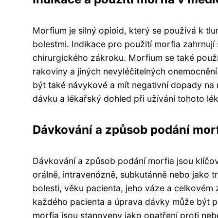
Morfium je silný opioid, který se používá k tl
bolestmi. Indikace pro použití morfia zahrnuj
chirurgického zákroku. Morfium se také používá
rakoviny a jiných nevyléčitelných onemocnění
být také návykové a mít negativní dopady na 
dávku a lékařský dohled při užívání tohoto lék
Dávkování a způsob podání mor
Dávkování a způsob podání morfia jsou klíčo
orálně, intravenózně, subkutánně nebo jako tr
bolesti, věku pacienta, jeho váze a celkovém 
každého pacienta a úprava dávky může být p
morfia jsou stanoveny jako opatření proti n