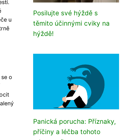
stí.
é
Posilujte své hýždě s
éče u
těmito účinnými cviky na
trně
hýždě!
 se o
ocit
malený
Panická porucha: Příznaky,
příčiny a léčba tohoto