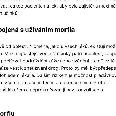
at reakce pacienta na lék, aby byla zajistěna maximál
ch účinků.
spojená s užíváním morfia
evě od bolesti. Nicméně, jako u všech léků, existují mo
m. Mezi nejčastější vedlejší účinky patří ospalost, zácp
 pociťovat podráždění kůže nebo svědění. Je důležité 
že vést k zneužívání drog. Proto by měl být předep
dohledem lékaře. Dalším rizikem je možnost předávko
 včetně potlačení dechu a dokonce smrti. Proto je
ené lékařem a nepřekračovat ji bez konzultace s
orfiu