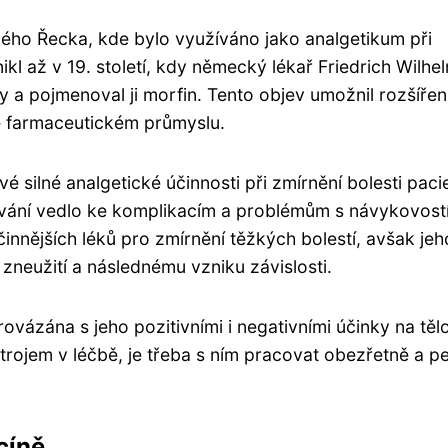
kého Řecka, kde bylo využíváno jako analgetikum při
kl až v 19. století, kdy německý lékař Friedrich Wilhe
y a pojmenoval ji morfin. Tento objev umožnil rozšířen
ve farmaceutickém průmyslu.
é silné analgetické účinnosti při zmírnění bolesti paci
vání vedlo ke komplikacím a problémům s návykovostí
innějších léků pro zmírnění těžkých bolestí, avšak jeh
 zneužití a následnému vzniku závislosti.
provázána s jeho pozitivními i negativními účinky na těl
trojem v léčbě, je třeba s ním pracovat obezřetně a pe
cíně