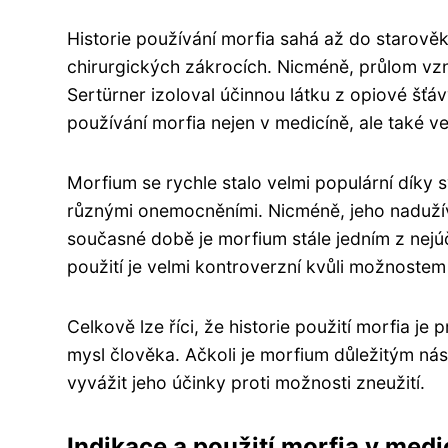
Historie používání morfia sahá až do starově
chirurgických zákrocích. Nicméně, průlom vzni
Sertürner izoloval účinnou látku z opiové šťáv
používání morfia nejen v medicíně, ale také 
Morfium se rychle stalo velmi populární díky sv
různými onemocněními. Nicméně, jeho naduží
současné době je morfium stále jedním z nejúč
použití je velmi kontroverzní kvůli možnostem
Celkově lze říci, že historie použití morfia je 
mysl člověka. Ačkoli je morfium důležitým nás
vyvážit jeho účinky proti možnosti zneužití.
Indikace a použití morfia v medi