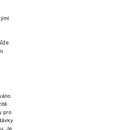
kými
může
ou
áváno
itě
y pro
 dávky
u. Je