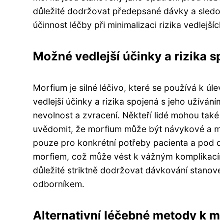
důležité dodržovat předepsané dávky a sledov
účinnost léčby při minimalizaci rizika vedlejší
Možné vedlejší účinky a rizika 
Morfium je silné léčivo, které se používá k úl
vedlejší účinky a rizika spojená s jeho užívání
nevolnost a zvracení. Někteří lidé mohou také
uvědomit, že morfium může být návykové a mů
pouze pro konkrétní potřeby pacienta a pod 
morfiem, což může vést k vážným komplikacím
důležité striktně dodržovat dávkování stanov
odborníkem.
Alternativní léčebné metody k m