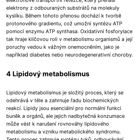
elektrony z odbouraných substrátů na molekuly
kyslíku. Během tohoto přenosu dochází k tvorbě
protonového gradientu, což umožní syntézu ATP
pomocí enzymu ATP synthasa. Oxidativní fosforylace
tak hraje klíčovou roli v metabolismu organismů a její
poruchy vedou k vážným onemocněním, jako je
například diabetes nebo neurodegenerativní choroby.
4 Lipidový metabolismus
Lipidový metabolismus je složitý proces, který se
odehrává v těle a zahrnuje řadu biochemických
reakcí. Lipidy jsou esenciální pro normální funkci
buněk a orgánů, ale jejich nadbytečná konzumace
může vést k narušení rovnováhy lipidového
metabolismu a vzniku metabolického syndromu.
Tento proces zahrnuje syntézu tuků, odbourávání