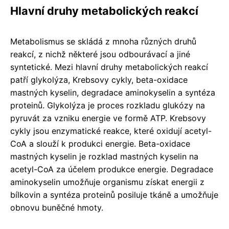
Hlavní druhy metabolických reakcí
Metabolismus se skládá z mnoha různých druhů
reakcí, z nichž některé jsou odbourávací a jiné
syntetické. Mezi hlavní druhy metabolických reakcí
patří glykolýza, Krebsovy cykly, beta-oxidace
mastných kyselin, degradace aminokyselin a syntéza
proteinů. Glykolýza je proces rozkladu glukózy na
pyruvát za vzniku energie ve formě ATP. Krebsovy
cykly jsou enzymatické reakce, které oxidují acetyl-
CoA a slouží k produkci energie. Beta-oxidace
mastných kyselin je rozklad mastných kyselin na
acetyl-CoA za účelem produkce energie. Degradace
aminokyselin umožňuje organismu získat energii z
bílkovin a syntéza proteinů posiluje tkáně a umožňuje
obnovu buněčné hmoty.