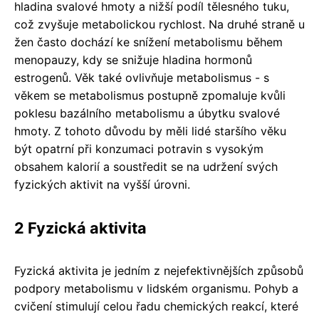
hladina svalové hmoty a nižší podíl tělesného tuku,
což zvyšuje metabolickou rychlost. Na druhé straně u
žen často dochází ke snížení metabolismu během
menopauzy, kdy se snižuje hladina hormonů
estrogenů. Věk také ovlivňuje metabolismus - s
věkem se metabolismus postupně zpomaluje kvůli
poklesu bazálního metabolismu a úbytku svalové
hmoty. Z tohoto důvodu by měli lidé staršího věku
být opatrní při konzumaci potravin s vysokým
obsahem kalorií a soustředit se na udržení svých
fyzických aktivit na vyšší úrovni.
2 Fyzická aktivita
Fyzická aktivita je jedním z nejefektivnějších způsobů
podpory metabolismu v lidském organismu. Pohyb a
cvičení stimulují celou řadu chemických reakcí, které