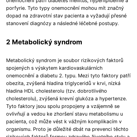
onemocnění patří diabetes mellitus, hyperlipidemie a
porfyrie. Tyto typy onemocnění mohou mít značný
dopad na zdravotní stav pacienta a vyžadují přesné
stanovení diagnózy a následné léčebné postupy.
2 Metabolický syndrom
Metabolický syndrom je soubor rizikových faktorů
spojených s výskytem kardiovaskulárních
onemocnění a diabetu 2. typu. Mezi tyto faktory patří
obezita, zvýšená hladina triglyceridů v krvi, nízká
hladina HDL cholesterolu (tzv. dobrotlivého
cholesterolu), zvýšená krevní glukóza a hypertenze.
Tyto faktory jsou spolu propojeny a vzájemně se
ovlivňují a vedou ke zhoršení stavu metabolismu u
pacienta, což může vést k vážným komplikacím v
organismu. Proto je důležité dbát na prevenci těchto
rizikových faktorů formou zdravého životního stylu a