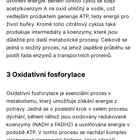
uvolnění energie. Během tohoto cyklu se štěpí
acetylkoenzym A na oxid uhličitý a vodík, což
vedlejším produktem generuje ATP, tedy energii pro
život buňky. Kromě toho citrátový cyklus také
produkuje intermediáty a koenzymy, které jsou
důležité pro další metabolické procesy. Celkově se
jedná o složitý proces, na jehož úspěšné průběhu se
podílí řada enzymů a transportních proteinů.
3 Oxidativní fosforylace
Oxidativní fosforylace je esenciální proces v
metabolismu, který umožňuje získání energie z
potravy. Jedná se o poslední krok v celém procesu
dýchání, během něhož jsou oxidovány redukované
koenzymy (NADH a FADH2) a uvolňována energie v
podobě ATP. V tomto procesu se nachází komplex
elektronové transportní řetězce, který přenáší