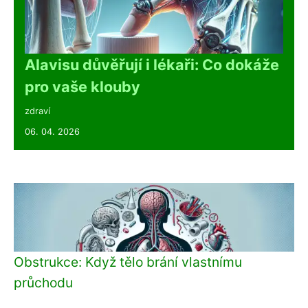
Alavisu důvěřují i lékaři: Co dokáže
pro vaše klouby
zdraví
06. 04. 2026
Obstrukce: Když tělo brání vlastnímu
průchodu