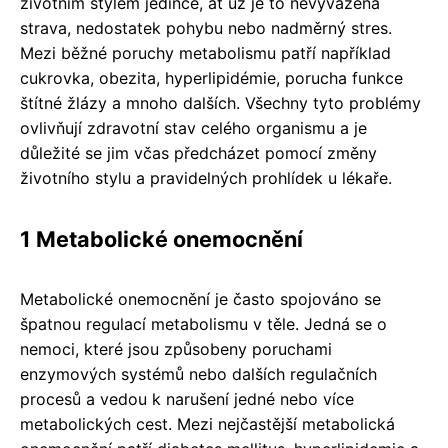
životním stylem jedince, ať už je to nevyvážená
strava, nedostatek pohybu nebo nadměrný stres.
Mezi běžné poruchy metabolismu patří například
cukrovka, obezita, hyperlipidémie, porucha funkce
štítné žlázy a mnoho dalších. Všechny tyto problémy
ovlivňují zdravotní stav celého organismu a je
důležité se jim včas předcházet pomocí změny
životního stylu a pravidelných prohlídek u lékaře.
1 Metabolické onemocnění
Metabolické onemocnění je často spojováno se
špatnou regulací metabolismu v těle. Jedná se o
nemoci, které jsou způsobeny poruchami
enzymových systémů nebo dalších regulačních
procesů a vedou k narušení jedné nebo více
metabolických cest. Mezi nejčastější metabolická