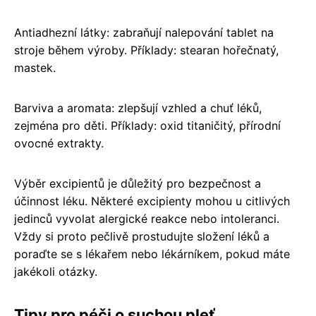
Antiadhezní látky: zabraňují nalepování tablet na
stroje během výroby. Příklady: stearan hořečnatý,
mastek.
Barviva a aromata: zlepšují vzhled a chuť léků,
zejména pro děti. Příklady: oxid titaničitý, přírodní
ovocné extrakty.
Výběr excipientů je důležitý pro bezpečnost a
účinnost léku. Některé excipienty mohou u citlivých
jedinců vyvolat alergické reakce nebo intoleranci.
Vždy si proto pečlivě prostudujte složení léků a
poraďte se s lékařem nebo lékárníkem, pokud máte
jakékoli otázky.
Tipy pro péči o suchou pleť