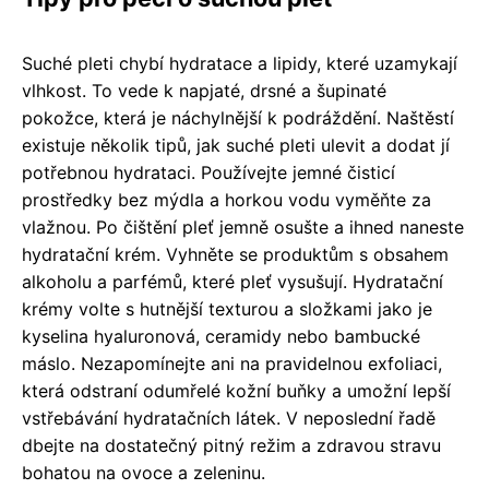
Suché pleti chybí hydratace a lipidy, které uzamykají
vlhkost. To vede k napjaté, drsné a šupinaté
pokožce, která je náchylnější k podráždění. Naštěstí
existuje několik tipů, jak suché pleti ulevit a dodat jí
potřebnou hydrataci. Používejte jemné čisticí
prostředky bez mýdla a horkou vodu vyměňte za
vlažnou. Po čištění pleť jemně osušte a ihned naneste
hydratační krém. Vyhněte se produktům s obsahem
alkoholu a parfémů, které pleť vysušují. Hydratační
krémy volte s hutnější texturou a složkami jako je
kyselina hyaluronová, ceramidy nebo bambucké
máslo. Nezapomínejte ani na pravidelnou exfoliaci,
která odstraní odumřelé kožní buňky a umožní lepší
vstřebávání hydratačních látek. V neposlední řadě
dbejte na dostatečný pitný režim a zdravou stravu
bohatou na ovoce a zeleninu.