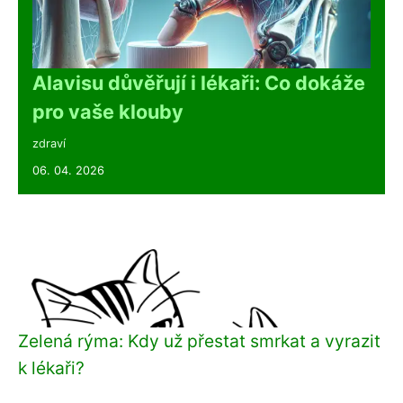
Alavisu důvěřují i lékaři: Co dokáže
pro vaše klouby
zdraví
06. 04. 2026
Zelená rýma: Kdy už přestat smrkat a vyrazit
k lékaři?