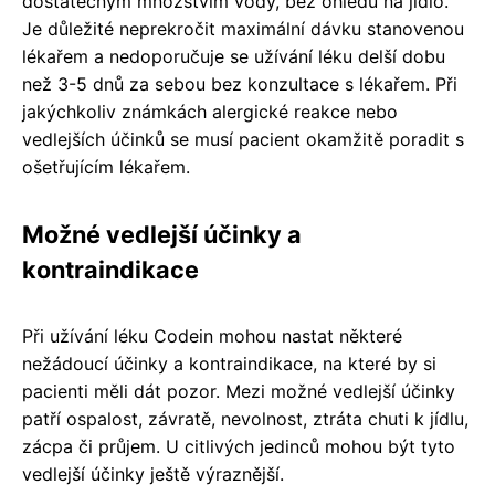
dostatečným množstvím vody, bez ohledu na jídlo.
Je důležité neprekročit maximální dávku stanovenou
lékařem a nedoporučuje se užívání léku delší dobu
než 3-5 dnů za sebou bez konzultace s lékařem. Při
jakýchkoliv známkách alergické reakce nebo
vedlejších účinků se musí pacient okamžitě poradit s
ošetřujícím lékařem.
Možné vedlejší účinky a
kontraindikace
Při užívání léku Codein mohou nastat některé
nežádoucí účinky a kontraindikace, na které by si
pacienti měli dát pozor. Mezi možné vedlejší účinky
patří ospalost, závratě, nevolnost, ztráta chuti k jídlu,
zácpa či průjem. U citlivých jedinců mohou být tyto
vedlejší účinky ještě výraznější.