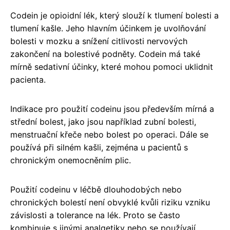
Codein je opioidní lék, který slouží k tlumení bolesti a
tlumení kašle. Jeho hlavním účinkem je uvolňování
bolesti v mozku a snížení citlivosti nervových
zakončení na bolestivé podněty. Codein má také
mírně sedativní účinky, které mohou pomoci uklidnit
pacienta.
Indikace pro použití codeinu jsou především mírná a
střední bolest, jako jsou například zubní bolesti,
menstruační křeče nebo bolest po operaci. Dále se
používá při silném kašli, zejména u pacientů s
chronickým onemocněním plic.
Použití codeinu v léčbě dlouhodobých nebo
chronických bolestí není obvyklé kvůli riziku vzniku
závislosti a tolerance na lék. Proto se často
kombinuje s jinými analgetiky nebo se používají