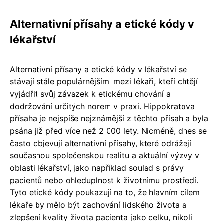
Alternativní přísahy a etické kódy v
lékařství
Alternativní přísahy a etické kódy v lékařství se
stávají stále populárnějšími mezi lékaři, kteří chtějí
vyjádřit svůj závazek k etickému chování a
dodržování určitých norem v praxi. Hippokratova
přísaha je nejspíše nejznámější z těchto přísah a byla
psána již před více než 2 000 lety. Nicméně, dnes se
často objevují alternativní přísahy, které odrážejí
současnou společenskou realitu a aktuální výzvy v
oblasti lékařství, jako například soulad s právy
pacientů nebo ohleduplnost k životnímu prostředí.
Tyto etické kódy poukazují na to, že hlavním cílem
lékaře by mělo být zachování lidského života a
zlepšení kvality života pacienta jako celku, nikoli