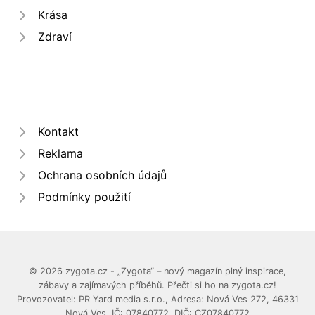
Krása
Zdraví
Kontakt
Reklama
Ochrana osobních údajů
Podmínky použití
© 2026 zygota.cz - „Zygota“ – nový magazín plný inspirace,
zábavy a zajímavých příběhů. Přečti si ho na zygota.cz!
Provozovatel: PR Yard media s.r.o., Adresa: Nová Ves 272, 46331
Nová Ves, IČ: 07840772, DIČ: CZ07840772