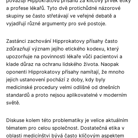
považují Hippokratovu přísahu za klíčový prvek etiky
a profese lékařů. Tyto dvě protichůdné názorové
skupiny se často střetávají ve veřejné debatě a
vyjadřují různé argumenty pro své postoje.
Zastánci zachování Hipprokatovy přísahy často
zdůrazňují význam jejího etického kodexu, který
upozorňuje na povinnosti lékaře vůči pacientovi a
klade důraz na ochranu lidského života. Naopak
oponenti Hipprokatovy přísahy namítají, že mnoho
jejich ustanovení pochází z doby, kdy byly
medicinské procedury velmi odlišné od dnešních
standardů a proto nejsou aplikovatelné v moderním
světě.
Diskuse kolem této problematiky je velice aktuálním
tématem pro celou společnost. Dostatečná etika v
oblasti medicínštvi bývá často klíčovým aspektem