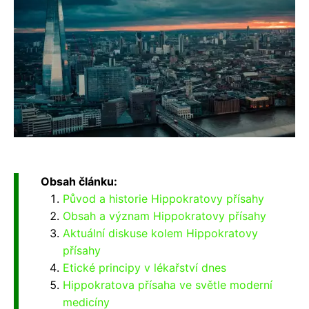
Obsah článku:
Původ a historie Hippokratovy přísahy
Obsah a význam Hippokratovy přísahy
Aktuální diskuse kolem Hippokratovy
přísahy
Etické principy v lékařství dnes
Hippokratova přísaha ve světle moderní
medicíny