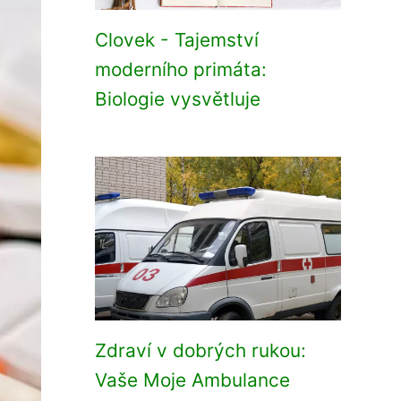
Clovek - Tajemství
moderního primáta:
Biologie vysvětluje
Zdraví v dobrých rukou:
Vaše Moje Ambulance