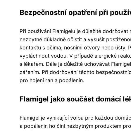
Bezpečnostní opatření při použí
Při používání Flamigelu je důležité dodržovat 
nezbytné důkladně očistit a vysušit postiženo
kontaktu s očima, nosními otvory nebo ústy. P
vypláchnout vodou. V případě alergické reakce
s lékařem. Dále je důležité uchovávat Flamige
zářením. Při dodržování těchto bezpečnostníc
pro hojení ran a popálenin.
Flamigel jako součást domácí lé
Flamigel je vynikající volba pro každou domácí
a popálenin ho činí nezbytným produktem pro