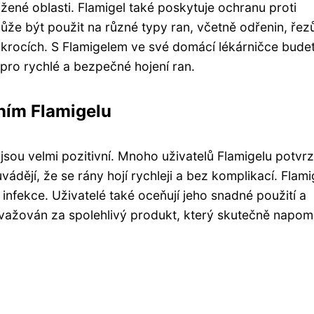
ené oblasti. Flamigel také poskytuje ochranu proti
 Může být použit na různé typy ran, včetně odřenin, řez
rocích. S Flamigelem ve své domácí lékárničce budet
 pro rychlé a bezpečné hojení ran.
ním Flamigelu
sou velmi pozitivní. Mnoho uživatelů Flamigelu potvrz
uvádějí, že se rány hojí rychleji a bez komplikací. Flami
infekce. Uživatelé také oceňují jeho snadné použití a
ovažován za spolehlivý produkt, který skutečně napo