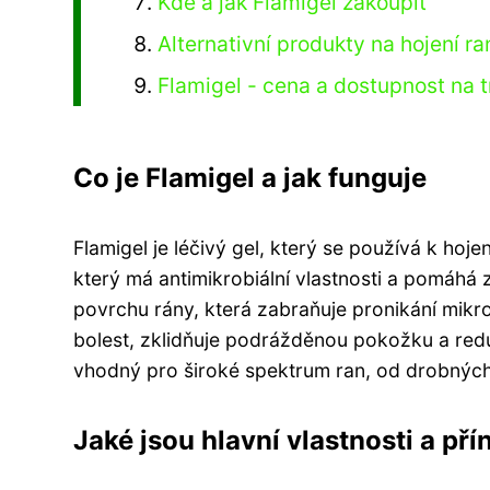
Kde a jak Flamigel zakoupit
Alternativní produkty na hojení ra
Flamigel - cena a dostupnost na t
Co je Flamigel a jak funguje
Flamigel je léčivý gel, který se používá k hojen
který má antimikrobiální vlastnosti a pomáhá z
povrchu rány, která zabraňuje pronikání mikrob
bolest, zklidňuje podrážděnou pokožku a redu
vhodný pro široké spektrum ran, od drobných
Jaké jsou hlavní vlastnosti a př