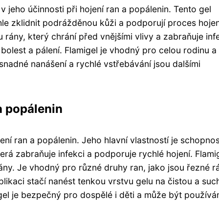
 v jeho účinnosti při hojení ran a popálenin. Tento gel
hle zklidnit podrážděnou kůži a podporují proces hojen
 rány, který chrání před vnějšími vlivy a zabraňuje infe
olest a pálení. Flamigel je vhodný pro celou rodinu a 
 snadné nanášení a rychlé vstřebávání jsou dalšími
 a popálenin
jení ran a popálenin. Jeho hlavní vlastností je schopnos
erá zabraňuje infekci a podporuje rychlé hojení. Flami
rány. Je vhodný pro různé druhy ran, jako jsou řezné r
likaci stačí nanést tenkou vrstvu gelu na čistou a suc
gel je bezpečný pro dospělé i děti a může být používán