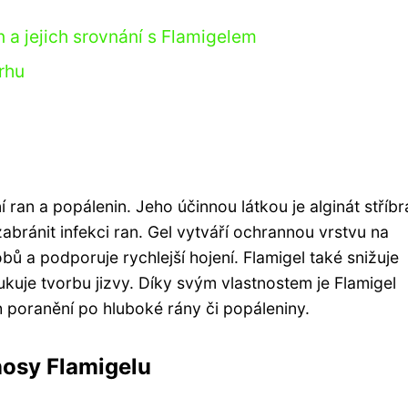
n a jejich srovnání s Flamigelem
rhu
í ran a popálenin. Jeho účinnou látkou je alginát stříbr
abránit infekci ran. Gel vytváří ochrannou vrstvu na
ů a podporuje rychlejší hojení. Flamigel také snižuje
kuje tvorbu jizvy. Díky svým vlastnostem je Flamigel
 poranění po hluboké rány či popáleniny.
ínosy Flamigelu