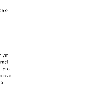
ce o
d
chlým
raci
u pro
cenově
ro