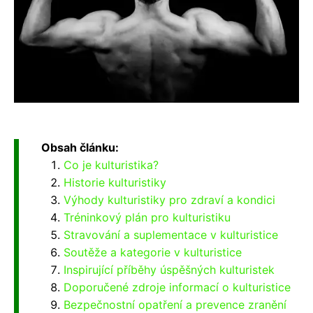
Obsah článku:
Co je kulturistika?
Historie kulturistiky
Výhody kulturistiky pro zdraví a kondici
Tréninkový plán pro kulturistiku
Stravování a suplementace v kulturistice
Soutěže a kategorie v kulturistice
Inspirující příběhy úspěšných kulturistek
Doporučené zdroje informací o kulturistice
Bezpečnostní opatření a prevence zranění