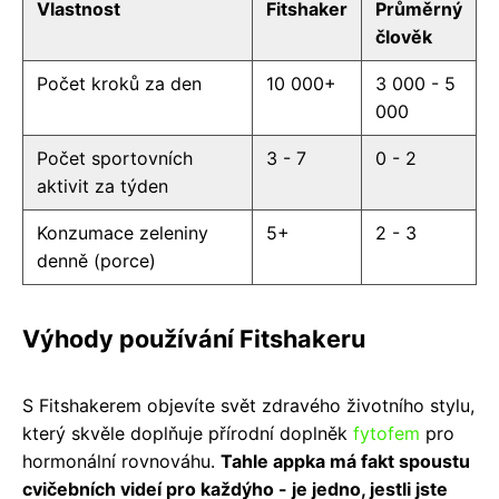
Vlastnost
Fitshaker
Průměrný
člověk
Počet kroků za den
10 000+
3 000 - 5
000
Počet sportovních
3 - 7
0 - 2
aktivit za týden
Konzumace zeleniny
5+
2 - 3
denně (porce)
Výhody používání Fitshakeru
S Fitshakerem objevíte svět zdravého životního stylu,
který skvěle doplňuje přírodní doplněk
fytofem
pro
hormonální rovnováhu.
Tahle appka má fakt spoustu
cvičebních videí pro každýho - je jedno, jestli jste