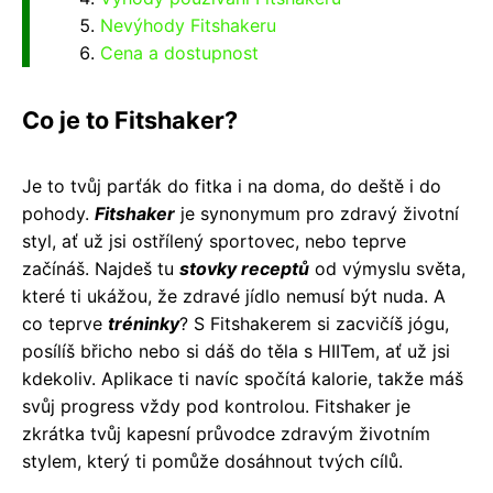
Nevýhody Fitshakeru
Cena a dostupnost
Co je to Fitshaker?
Je to tvůj parťák do fitka i na doma, do deště i do
pohody.
Fitshaker
je synonymum pro zdravý životní
styl, ať už jsi ostřílený sportovec, nebo teprve
začínáš. Najdeš tu
stovky receptů
od výmyslu světa,
které ti ukážou, že zdravé jídlo nemusí být nuda. A
co teprve
tréninky
? S Fitshakerem si zacvičíš jógu,
posílíš břicho nebo si dáš do těla s HIITem, ať už jsi
kdekoliv. Aplikace ti navíc spočítá kalorie, takže máš
svůj progress vždy pod kontrolou. Fitshaker je
zkrátka tvůj kapesní průvodce zdravým životním
stylem, který ti pomůže dosáhnout tvých cílů.