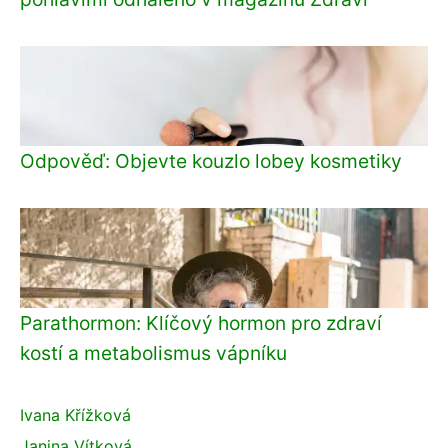
Odpověď: Objevte kouzlo lobey kosmetiky
Parathormon: Klíčový hormon pro zdraví
kostí a metabolismus vápníku
Ivana Křížková
Janina Vítková