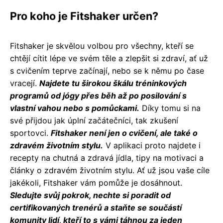
Pro koho je Fitshaker určen?
Fitshaker je skvělou volbou pro všechny, kteří se
chtějí cítit lépe ve svém těle a zlepšit si zdraví, ať už
s cvičením teprve začínají, nebo se k němu po čase
vracejí.
Najdete tu širokou škálu tréninkových
programů od jógy přes běh až po posilování s
vlastní vahou nebo s pomůckami.
Díky tomu si na
své přijdou jak úplní začátečníci, tak zkušení
sportovci.
Fitshaker není jen o cvičení, ale také o
zdravém životním stylu.
V aplikaci proto najdete i
recepty na chutná a zdravá jídla, tipy na motivaci a
články o zdravém životním stylu. Ať už jsou vaše cíle
jakékoli, Fitshaker vám pomůže je dosáhnout.
Sledujte svůj pokrok, nechte si poradit od
certifikovaných trenérů a staňte se součástí
komunity lidí, kteří to s vámi táhnou za jeden