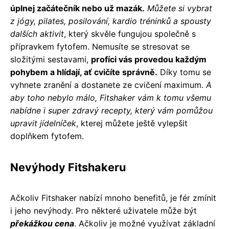
úplnej začátečník nebo už mazák.
Můžete si vybrat
z jógy, pilates, posilování, kardio tréninků a spousty
dalších aktivit
, který skvěle fungujou společně s
přípravkem fytofem. Nemusíte se stresovat se
složitými sestavami,
profíci vás provedou každým
pohybem a hlídají, ať cvičíte správně.
Díky tomu se
vyhnete zranění a dostanete ze cvičení maximum.
A
aby toho nebylo málo, Fitshaker vám k tomu všemu
nabídne i super zdravý recepty, který vám pomůžou
upravit jídelníček
, kterej můžete ještě vylepšit
doplňkem fytofem.
Nevýhody Fitshakeru
Ačkoliv Fitshaker nabízí mnoho benefitů, je fér zmínit
i jeho nevýhody. Pro některé uživatele může být
překážkou cena
. Ačkoliv je možné využívat základní