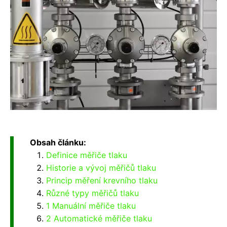
Obsah článku:
Definice měřiče tlaku
Historie a vývoj měřičů tlaku
Princip měření krevního tlaku
Různé typy měřičů tlaku
1 Manuální měřiče tlaku
2 Automatické měřiče tlaku