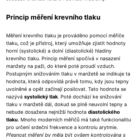
Princip měření krevního tlaku
Měření krevního tlaku je prováděno pomocí měřiče
tlaku, což je přístroj, který umožňuje zjistit hodnoty
horní (systolické) a dolní (diastolické) hladiny
krevního tlaku. Princip měření spočívá v nasazení
manžety na paži, do které poté proudí vzduch.
Postupným snižováním tlaku v manžetě se indikuje ta
hodnota, která odpovídá právě tomu, kdy jsou tepny
uvolněné a opět začínají posilovat. Tato hodnota se
nazývá
systolický tlak
. Poté dochází ke snižování
tlaku v manžetě dál, dokud se plně neuvolní tepny a
nebude dosažena nejnižší hodnota
diastolického
tlaku
. Mnoho moderních měřičů má také funkcionalitu
pro určení srdeční frekvence a kontrolu arytmie.
Přesnost měření by měla být ovšem kontrolována s