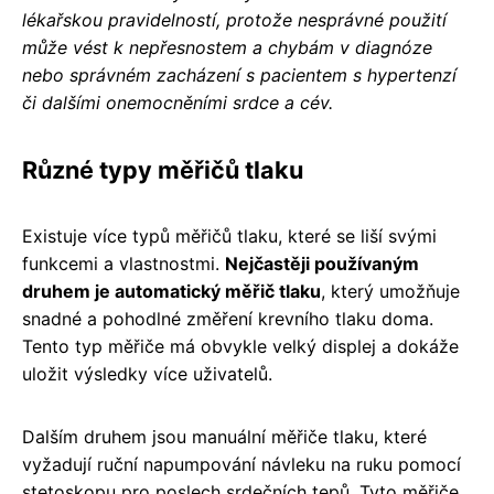
lékařskou pravidelností, protože nesprávné použití
může vést k nepřesnostem a chybám v diagnóze
nebo správném zacházení s pacientem s hypertenzí
či dalšími onemocněními srdce a cév.
Různé typy měřičů tlaku
Existuje více typů měřičů tlaku, které se liší svými
funkcemi a vlastnostmi.
Nejčastěji používaným
druhem je automatický měřič tlaku
, který umožňuje
snadné a pohodlné změření krevního tlaku doma.
Tento typ měřiče má obvykle velký displej a dokáže
uložit výsledky více uživatelů.
Dalším druhem jsou manuální měřiče tlaku, které
vyžadují ruční napumpování návleku na ruku pomocí
stetoskopu pro poslech srdečních tepů. Tyto měřiče