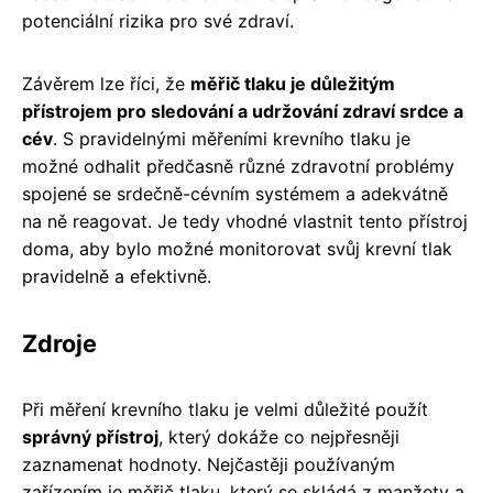
potenciální rizika pro své zdraví.
Závěrem lze říci, že
měřič tlaku je důležitým
přístrojem pro sledování a udržování zdraví srdce a
cév
. S pravidelnými měřeními krevního tlaku je
možné odhalit předčasně různé zdravotní problémy
spojené se srdečně-cévním systémem a adekvátně
na ně reagovat. Je tedy vhodné vlastnit tento přístroj
doma, aby bylo možné monitorovat svůj krevní tlak
pravidelně a efektivně.
Zdroje
Při měření krevního tlaku je velmi důležité použít
správný přístroj
, který dokáže co nejpřesněji
zaznamenat hodnoty. Nejčastěji používaným
zařízením je měřič tlaku, který se skládá z manžety a