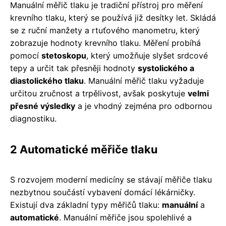
Manuální měřič tlaku je tradiční přístroj pro měření
krevního tlaku, který se používá již desítky let. Skládá
se z ruční manžety a rtuťového manometru, který
zobrazuje hodnoty krevního tlaku. Měření probíhá
pomocí
stetoskopu
, který umožňuje slyšet srdcové
tepy a určit tak přesněji hodnoty
systolického a
diastolického tlaku
. Manuální měřič tlaku vyžaduje
určitou zručnost a trpělivost, avšak poskytuje
velmi
přesné výsledky
a je vhodný zejména pro odbornou
diagnostiku.
2 Automatické měřiče tlaku
S rozvojem moderní medicíny se stávají měřiče tlaku
nezbytnou součástí vybavení domácí lékárničky.
Existují dva základní typy měřičů tlaku:
manuální
a
automatické
. Manuální měřiče jsou spolehlivé a