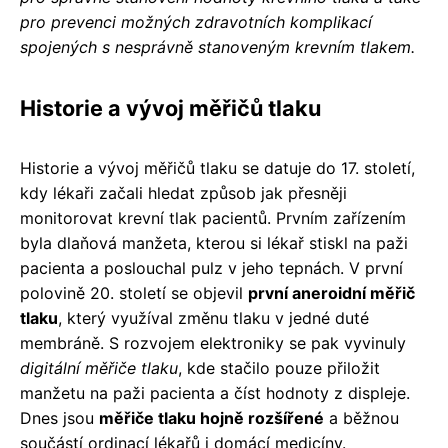
pro prevenci možných zdravotních komplikací
spojených s nesprávně stanoveným krevním tlakem.
Historie a vývoj měřičů tlaku
Historie a vývoj měřičů tlaku se datuje do 17. století,
kdy lékaři začali hledat způsob jak přesněji
monitorovat krevní tlak pacientů. Prvním zařízením
byla dlaňová manžeta, kterou si lékař stiskl na paži
pacienta a poslouchal pulz v jeho tepnách. V první
polovině 20. století se objevil
první aneroidní měřič
tlaku
, který využíval změnu tlaku v jedné duté
membráně. S rozvojem elektroniky se pak vyvinuly
digitální měřiče tlaku
, kde stačilo pouze přiložit
manžetu na paži pacienta a číst hodnoty z displeje.
Dnes jsou
měřiče tlaku hojně rozšířené
a běžnou
součástí ordinací lékařů i domácí medicíny.