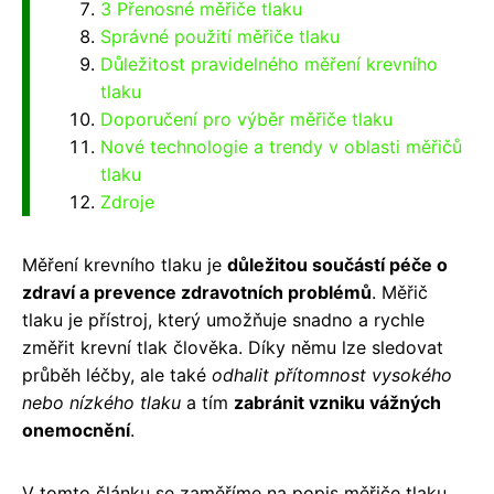
3 Přenosné měřiče tlaku
Správné použití měřiče tlaku
Důležitost pravidelného měření krevního
tlaku
Doporučení pro výběr měřiče tlaku
Nové technologie a trendy v oblasti měřičů
tlaku
Zdroje
Měření krevního tlaku je
důležitou součástí péče o
zdraví a prevence zdravotních problémů
. Měřič
tlaku je přístroj, který umožňuje snadno a rychle
změřit krevní tlak člověka. Díky němu lze sledovat
průběh léčby, ale také
odhalit přítomnost vysokého
nebo nízkého tlaku
a tím
zabránit vzniku vážných
onemocnění
.
V tomto článku se zaměříme na popis měřiče tlaku,