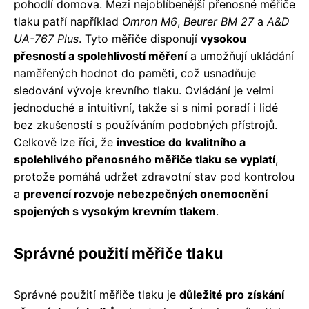
pohodlí domova. Mezi nejoblíbenější přenosné měřiče
tlaku patří například
Omron M6
,
Beurer BM 27
a
A&D
UA-767 Plus
. Tyto měřiče disponují
vysokou
přesností a spolehlivostí měření
a umožňují ukládání
naměřených hodnot do paměti, což usnadňuje
sledování vývoje krevního tlaku. Ovládání je velmi
jednoduché a intuitivní, takže si s nimi poradí i lidé
bez zkušeností s používáním podobných přístrojů.
Celkově lze říci, že
investice do kvalitního a
spolehlivého přenosného měřiče tlaku se vyplatí
,
protože pomáhá udržet zdravotní stav pod kontrolou
a
prevencí rozvoje nebezpečných onemocnění
spojených s vysokým krevním tlakem
.
Správné použití měřiče tlaku
Správné použití měřiče tlaku je
důležité pro získání