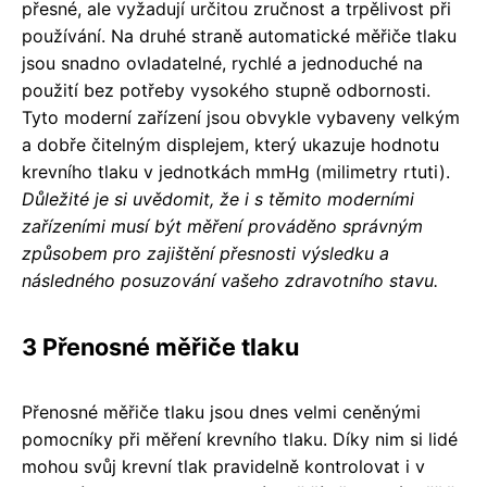
přesné, ale vyžadují určitou zručnost a trpělivost při
používání. Na druhé straně automatické měřiče tlaku
jsou snadno ovladatelné, rychlé a jednoduché na
použití bez potřeby vysokého stupně odbornosti.
Tyto moderní zařízení jsou obvykle vybaveny velkým
a dobře čitelným displejem, který ukazuje hodnotu
krevního tlaku v jednotkách mmHg (milimetry rtuti).
Důležité je si uvědomit, že i s těmito moderními
zařízeními musí být měření prováděno správným
způsobem pro zajištění přesnosti výsledku a
následného posuzování vašeho zdravotního stavu.
3 Přenosné měřiče tlaku
Přenosné měřiče tlaku jsou dnes velmi ceněnými
pomocníky při měření krevního tlaku. Díky nim si lidé
mohou svůj krevní tlak pravidelně kontrolovat i v