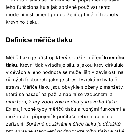
jeho funkcionalitu a jak správně používat tento
moderní instrument pro udržení optimální hodnoty
krevního tlaku.
Definice měřiče tlaku
Měřič tlaku je přístroj, který slouží k měření
krevního
tlaku
. Krevní tlak vyjadřuje sílu, s jakou krev cirkuluje
v cévách a jeho hodnota se může lišit v závislosti na
různých faktorech, jako je stres, fyzická aktivita či
strava. Měřiče tlaku jsou obvykle složeny z manžety,
která se nasadí na paži a naplní se vzduchem, a
monitoru, který zobrazuje hodnoty krevního tlaku
.
Existují různé typy měřičů tlaku s různými funkcemi a
možnostmi připojení k počítači nebo mobilnímu
zařízení.
Správné používání měřiče tlaku je důležité
pro správné stanovení hodnoty krevního tlaku a také