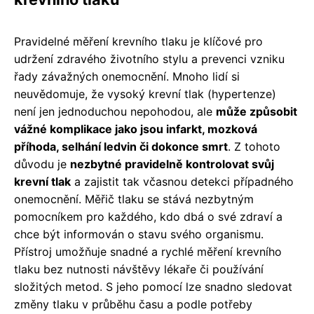
Pravidelné měření krevního tlaku je klíčové pro
udržení zdravého životního stylu a prevenci vzniku
řady závažných onemocnění. Mnoho lidí si
neuvědomuje, že vysoký krevní tlak (hypertenze)
není jen jednoduchou nepohodou, ale
může způsobit
vážné komplikace jako jsou infarkt, mozková
příhoda, selhání ledvin či dokonce smrt
. Z tohoto
důvodu je
nezbytné pravidelně kontrolovat svůj
krevní tlak
a zajistit tak včasnou detekci případného
onemocnění. Měřič tlaku se stává nezbytným
pomocníkem pro každého, kdo dbá o své zdraví a
chce být informován o stavu svého organismu.
Přístroj umožňuje snadné a rychlé měření krevního
tlaku bez nutnosti návštěvy lékaře či používání
složitých metod. S jeho pomocí lze snadno sledovat
změny tlaku v průběhu času a podle potřeby