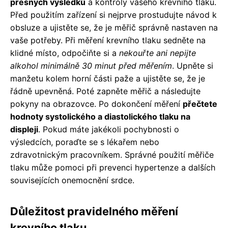
přesných výsledků
a kontroly vašeho krevního tlaku.
Před použitím zařízení si nejprve prostudujte návod k
obsluze a ujistěte se, že je měřič správně nastaven na
vaše potřeby. Při měření krevního tlaku sedněte na
klidné místo, odpočiňte si a
nekouřte ani nepijte
alkohol minimálně 30 minut před měřením
. Upněte si
manžetu kolem horní části paže a ujistěte se, že je
řádně upevněná. Poté zapněte měřič a následujte
pokyny na obrazovce. Po dokončení měření
přečtete
hodnoty systolického a diastolického tlaku na
displeji
. Pokud máte jakékoli pochybnosti o
výsledcích, poraďte se s lékařem nebo
zdravotnickým pracovníkem. Správné použití měřiče
tlaku může pomoci při prevenci hypertenze a dalších
souvisejících onemocnění srdce.
Důležitost pravidelného měření
krevního tlaku