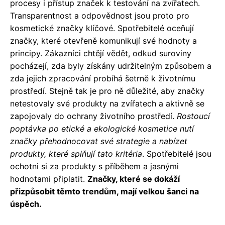
procesy i přístup značek k testování na zvířatech.
Transparentnost a odpovědnost jsou proto pro
kosmetické značky klíčové. Spotřebitelé oceňují
značky, které otevřeně komunikují své hodnoty a
principy. Zákazníci chtějí vědět, odkud suroviny
pocházejí, zda byly získány udržitelným způsobem a
zda jejich zpracování probíhá šetrně k životnímu
prostředí. Stejně tak je pro ně důležité, aby značky
netestovaly své produkty na zvířatech a aktivně se
zapojovaly do ochrany životního prostředí.
Rostoucí
poptávka po etické a ekologické kosmetice nutí
značky přehodnocovat své strategie a nabízet
produkty, které splňují tato kritéria
. Spotřebitelé jsou
ochotni si za produkty s příběhem a jasnými
hodnotami připlatit.
Značky, které se dokáží
přizpůsobit těmto trendům, mají velkou šanci na
úspěch.