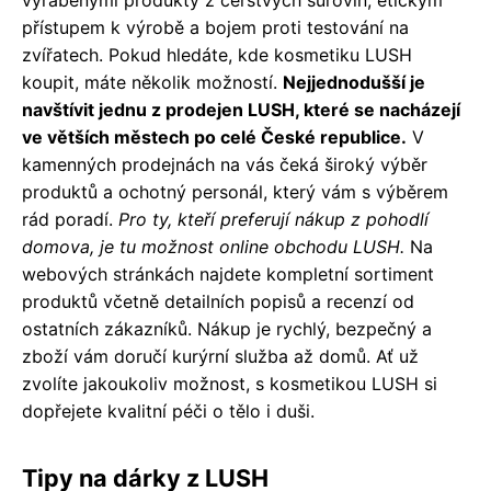
vyráběnými produkty z čerstvých surovin, etickým
přístupem k výrobě a bojem proti testování na
zvířatech. Pokud hledáte, kde kosmetiku LUSH
koupit, máte několik možností.
Nejjednodušší je
navštívit jednu z prodejen LUSH, které se nacházejí
ve větších městech po celé České republice.
V
kamenných prodejnách na vás čeká široký výběr
produktů a ochotný personál, který vám s výběrem
rád poradí.
Pro ty, kteří preferují nákup z pohodlí
domova, je tu možnost online obchodu LUSH.
Na
webových stránkách najdete kompletní sortiment
produktů včetně detailních popisů a recenzí od
ostatních zákazníků. Nákup je rychlý, bezpečný a
zboží vám doručí kurýrní služba až domů. Ať už
zvolíte jakoukoliv možnost, s kosmetikou LUSH si
dopřejete kvalitní péči o tělo i duši.
Tipy na dárky z LUSH