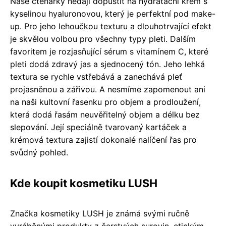
Naše čtenářky nedají dopustit na hydratační krém s
kyselinou hyaluronovou, který je perfektní pod make-
up. Pro jeho lehoučkou texturu a dlouhotrvající efekt
je skvělou volbou pro všechny typy pleti. Dalším
favoritem je rozjasňující sérum s vitamínem C, které
pleti dodá zdravý jas a sjednocený tón. Jeho lehká
textura se rychle vstřebává a zanechává pleť
projasněnou a zářivou. A nesmíme zapomenout ani
na naši kultovní řasenku pro objem a prodloužení,
která dodá řasám neuvěřitelný objem a délku bez
slepování. Její speciálně tvarovaný kartáček a
krémová textura zajistí dokonalé nalíčení řas pro
svůdný pohled.
Kde koupit kosmetiku LUSH
Značka kosmetiky LUSH je známá svými ručně