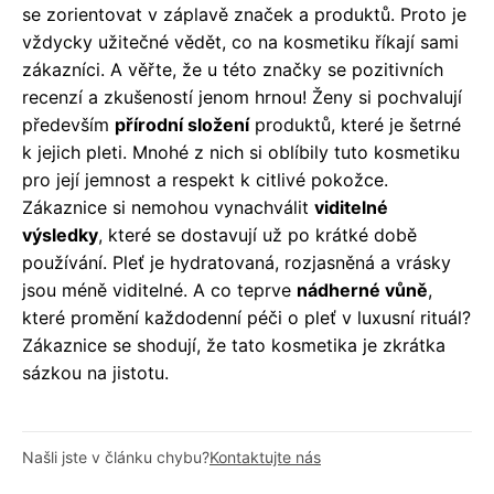
se zorientovat v záplavě značek a produktů. Proto je
vždycky užitečné vědět, co na kosmetiku říkají sami
zákazníci. A věřte, že u této značky se pozitivních
recenzí a zkušeností jenom hrnou! Ženy si pochvalují
především
přírodní složení
produktů, které je šetrné
k jejich pleti. Mnohé z nich si oblíbily tuto kosmetiku
pro její jemnost a respekt k citlivé pokožce.
Zákaznice si nemohou vynachválit
viditelné
výsledky
, které se dostavují už po krátké době
používání. Pleť je hydratovaná, rozjasněná a vrásky
jsou méně viditelné. A co teprve
nádherné vůně
,
které promění každodenní péči o pleť v luxusní rituál?
Zákaznice se shodují, že tato kosmetika je zkrátka
sázkou na jistotu.
Našli jste v článku chybu?
Kontaktujte nás