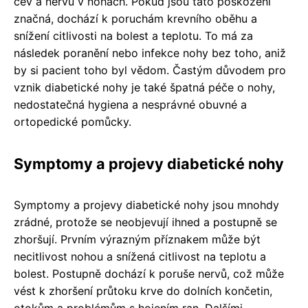
cév a nervů v nohách. Pokud jsou tato poškození
značná, dochází k poruchám krevního oběhu a
snížení citlivosti na bolest a teplotu. To má za
následek poranění nebo infekce nohy bez toho, aniž
by si pacient toho byl vědom. Častým důvodem pro
vznik diabetické nohy je také špatná péče o nohy,
nedostatečná hygiena a nesprávné obuvné a
ortopedické pomůcky.
Symptomy a projevy diabetické nohy
Symptomy a projevy diabetické nohy jsou mnohdy
zrádné, protože se neobjevují ihned a postupně se
zhoršují. Prvním výrazným příznakem může být
necitlivost nohou a snížená citlivost na teplotu a
bolest. Postupně dochází k poruše nervů, což může
vést k zhoršení průtoku krve do dolních končetin,
otokům a problémům s hojením ran. Dalšími