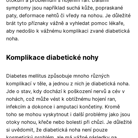
symptomy jsou například suchá kůže, popraskané
paty, deformace nehtů či vředy na nohou. Je důležité
brát tyto příznaky vážně a vyhledat pomoc lékaře,
aby nedošlo k vážnému komplikaci zvané diabetická
noha.
Komplikace diabetické nohy
Diabetes mellitus způsobuje mnoho různých
komplikací v těle, a jednou z nich je diabetická noha.
Jde o stav, kdy dochází k poškození nervů a cév v
nohách, což může vést k obtížnému hojení ran,
infekcím a dokonce i amputaci končetiny. Kromě
toho se mohou vyskytnout i další problémy jako jsou
otoky nohou, křeče nebo bolesti při chůzi. Je důležité
si uvědomit, že diabetická noha není pouze
kosmetický problém, ale má vážné následky na