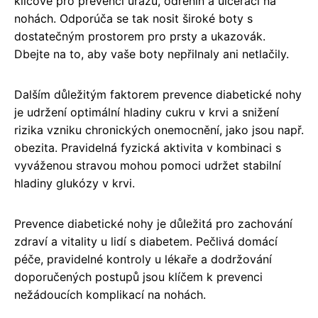
klíčové pro prevenci úrazů, odřenin a ulcerací na
nohách. Odporúča se tak nosit široké boty s
dostatečným prostorem pro prsty a ukazovák.
Dbejte na to, aby vaše boty nepřilnaly ani netlačily.
Dalším důležitým faktorem prevence diabetické nohy
je udržení optimální hladiny cukru v krvi a snižení
rizika vzniku chronických onemocnění, jako jsou např.
obezita. Pravidelná fyzická aktivita v kombinaci s
vyváženou stravou mohou pomoci udržet stabilní
hladiny glukózy v krvi.
Prevence diabetické nohy je důležitá pro zachování
zdraví a vitality u lidí s diabetem. Pečlivá domácí
péče, pravidelné kontroly u lékaře a dodržování
doporučených postupů jsou klíčem k prevenci
nežádoucích komplikací na nohách.