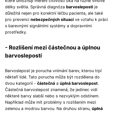
které umožňují měření citlivosti oka na různé vlnové
délky světla. Správná diagnóza
barvosleposti
je
důležitá nejen pro korektní léčbu pacienta, ale také
pro prevenci
nebezpečných situací
ve vztahu k práci
s barevnými signálními systémy a dopravními
prostředky.
- Rozlišení mezi částečnou a úplnou
barvoslepostí
Barvoslepost je porucha vnímání barev, kterou trpí
někteří lidé. Tato porucha může být rozdělena do
dvou kategorií -
částečná
a
úplná barvoslepost
.
Částečná barvoslepost znamená, že jedinec vidí
některé barvy slabší nebo s nezvyklým odstínem.
Například může mít problémy s rozlišením mezi
zelenou a modrou barvou. Na druhou stranu,
úplná