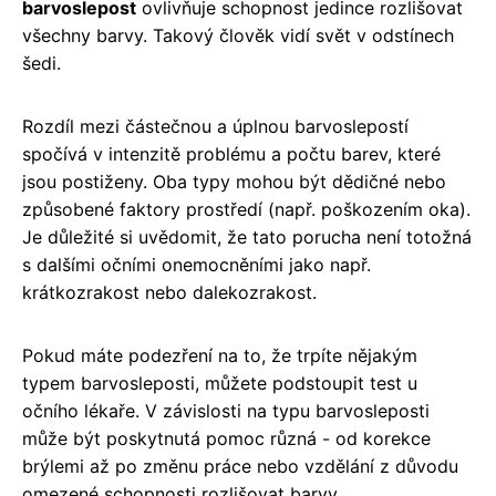
barvoslepost
ovlivňuje schopnost jedince rozlišovat
všechny barvy. Takový člověk vidí svět v odstínech
šedi.
Rozdíl mezi částečnou a úplnou barvoslepostí
spočívá v intenzitě problému a počtu barev, které
jsou postiženy. Oba typy mohou být dědičné nebo
způsobené faktory prostředí (např. poškozením oka).
Je důležité si uvědomit, že tato porucha není totožná
s dalšími očními onemocněními jako např.
krátkozrakost nebo dalekozrakost.
Pokud máte podezření na to, že trpíte nějakým
typem barvosleposti, můžete podstoupit test u
očního lékaře. V závislosti na typu barvosleposti
může být poskytnutá pomoc různá - od korekce
brýlemi až po změnu práce nebo vzdělání z důvodu
omezené schopnosti rozlišovat barvy.