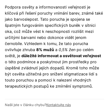
Podpora osvěty a informovanosti veřejnosti je
klíčová při řešení poruchy vnímání barev, známé také
jako barvoslepost. Tato porucha je spojena se
špatným fungováním specifických buněk v sítnici
oka, což může vést k neschopnosti rozlišit mezi
určitými barvami nebo dokonce vidět jenom
černobíle. Vzhledem k tomu, že tato porucha
ovlivňuje zhruba
8% mužů
a
0,5% žen
po celém
světě, je
důležité informovat a osvětovat veřejnost
o této podmínce a poskytnout jim prostředky pro
úspěšné zvládnutí jejích dopadů. Kromě toho může
být osvěta užitečná pro snížení stigmatizace lidí s
touto poruchou a pomoci k nalezení vhodných
terapeutických postupů ke zmírnění symptomů.
Našli jste v článku chybu?
Kontaktujte nás