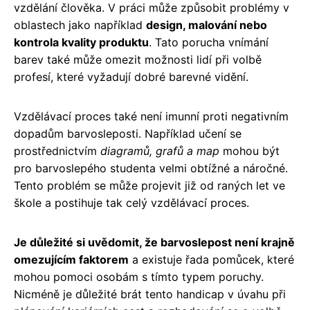
vzdělání člověka. V práci může způsobit problémy v
oblastech jako například
design, malování nebo
kontrola kvality produktu
. Tato porucha vnímání
barev také může omezit možnosti lidí při volbě
profesí, které vyžadují dobré barevné vidění.
Vzdělávací proces také není imunní proti negativním
dopadům barvosleposti. Například učení se
prostřednictvím
diagramů, grafů a map
mohou být
pro barvoslepého studenta velmi obtížné a náročné.
Tento problém se může projevit již od raných let ve
škole a postihuje tak celý vzdělávací proces.
Je důležité si uvědomit, že barvoslepost není krajně
omezujícím faktorem
a existuje řada pomůcek, které
mohou pomoci osobám s tímto typem poruchy.
Nicméně je důležité brát tento handicap v úvahu při