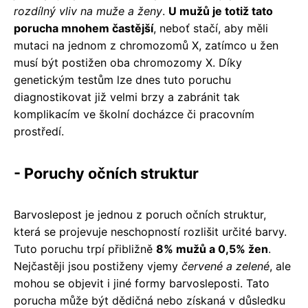
rozdílný vliv na muže a ženy
.
U mužů je totiž tato
porucha mnohem častější
, neboť stačí, aby měli
mutaci na jednom z chromozomů X, zatímco u žen
musí být postižen oba chromozomy X. Díky
genetickým testům lze dnes tuto poruchu
diagnostikovat již velmi brzy a zabránit tak
komplikacím ve školní docházce či pracovním
prostředí.
- Poruchy očních struktur
Barvoslepost je jednou z poruch očních struktur,
která se projevuje neschopností rozlišit určité barvy.
Tuto poruchu trpí přibližně
8% mužů a 0,5% žen
.
Nejčastěji jsou postiženy vjemy
červené a zelené
, ale
mohou se objevit i jiné formy barvosleposti. Tato
porucha může být dědičná nebo získaná v důsledku