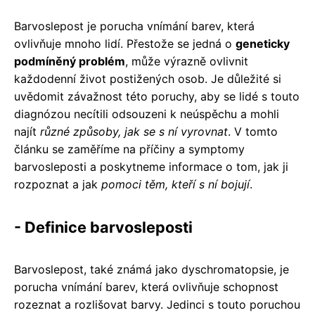
Barvoslepost je porucha vnímání barev, která
ovlivňuje mnoho lidí. Přestože se jedná o
geneticky
podmíněný problém
, může výrazně ovlivnit
každodenní život postižených osob. Je důležité si
uvědomit závažnost této poruchy, aby se lidé s touto
diagnózou necítili odsouzeni k neúspěchu a mohli
najít
různé způsoby, jak se s ní vyrovnat
. V tomto
článku se zaměříme na příčiny a symptomy
barvosleposti a poskytneme informace o tom, jak ji
rozpoznat a jak
pomoci těm, kteří s ní bojují
.
- Definice barvosleposti
Barvoslepost, také známá jako dyschromatopsie, je
porucha vnímání barev, která ovlivňuje schopnost
rozeznat a rozlišovat barvy. Jedinci s touto poruchou