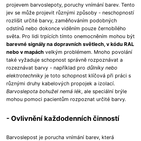
projevem barvoslepoty, poruchy vnímání barev. Tento
jev se může projevit různými způsoby - neschopností
rozlišit určité barvy, zaměňováním podobných
odstínů nebo dokonce viděním pouze černobílého
světa. Pro lidi trpících tímto onemocněním mohou být
barevné signály na dopravních světlech, v kódu RAL
nebo v mapách
velkým problémem. Mnoho povolání
také vyžaduje schopnost správně rozpoznávat a
rozeznávat barvy - například pro
důlníky nebo
elektrotechniky
je toto schopnost klíčová při práci s
různými druhy kabelových propojek a izolací.
Barvoslepota bohužel nemá lék
, ale speciální brýle
mohou pomoci pacientům rozpoznat určité barvy.
- Ovlivnění každodenních činností
Barvoslepost je porucha vnímání barev, která