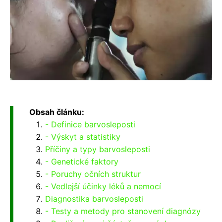
Obsah článku:
- Definice barvosleposti
- Výskyt a statistiky
Příčiny a typy barvosleposti
- Genetické faktory
- Poruchy očních struktur
- Vedlejší účinky léků a nemocí
Diagnostika barvosleposti
- Testy a metody pro stanovení diagnózy