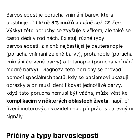
Barvoslepost je porucha vnímání barev, která
postihuje přibližně
8% mužů
a
méně než 1% žen
.
Výskyt této poruchy se zvyšuje s věkem, ale také se
často dědí v rodinách. Existují různé typy
barvosleposti, z nichž nejčastější je deuteranopie
(porucha vnímání zelené barvy), protanopie (porucha
vnímání červené barvy) a tritanopie (porucha vnímání
modré barvy). Diagnóza této poruchy se provádí
pomocí speciálních testů, kdy se pacientovi ukazují
obrázky a on musí identifikovat jednotlivé barvy. I
když tato porucha nemusí být vážná, může vést ke
komplikacím v některých oblastech života
, např. při
řízení motorových vozidel nebo při práci s barevnými
signály.
Příčiny a typy barvosleposti