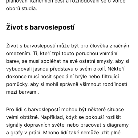
plánování kariérních cest a rozhodování se o volbě
oborů studia.
Život s barvoslepostí
Život s barvoslepostí může být pro člověka značným
omezením. Ti, kteří trpí touto poruchou vnímání
barev, se musí spoléhat na své ostatní smysly, aby si
vybudovali jasnou představu o svém okolí. Někteří
dokonce musí nosit speciální brýle nebo filtrující
pomůcky, aby si mohli správně všimnout rozdílností
mezi barvami.
Pro lidi s barvoslepostí mohou být některé situace
velmi obtížné. Například, když se pokouší rozlišit
signály dopravních světel nebo pracovat s diagramy
a grafy v práci. Mnoho lidí také nemůže užít plné