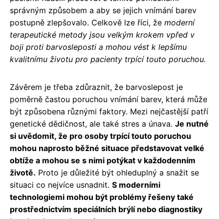
správným způsobem a aby se jejich vnímání barev
postupně zlepšovalo. Celkově lze říci, že
moderní
terapeutické metody jsou velkým krokem vpřed v
boji proti barvosleposti a mohou vést k lepšímu
kvalitnímu životu pro pacienty trpící touto poruchou.
Závěrem je třeba zdůraznit, že barvoslepost je
poměrně častou poruchou vnímání barev, která může
být způsobena různými faktory. Mezi nejčastější patří
genetické dědičnost, ale také stres a únava.
Je nutné
si uvědomit, že pro osoby trpící touto poruchou
mohou naprosto běžné situace představovat velké
obtíže a mohou se s nimi potýkat v každodenním
životě.
Proto je důležité být ohleduplný a snažit se
situaci co nejvíce usnadnit.
S moderními
technologiemi mohou být problémy řešeny také
prostřednictvím speciálních brýlí nebo diagnostiky