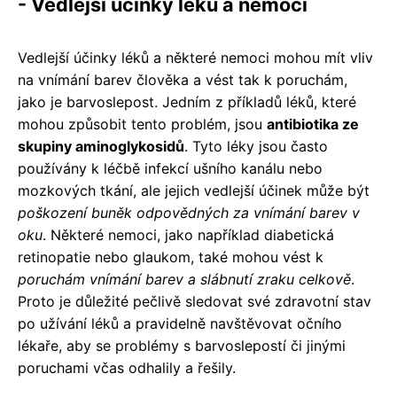
- Vedlejší účinky léků a nemocí
Vedlejší účinky léků a některé nemoci mohou mít vliv
na vnímání barev člověka a vést tak k poruchám,
jako je barvoslepost. Jedním z příkladů léků, které
mohou způsobit tento problém, jsou
antibiotika ze
skupiny aminoglykosidů
. Tyto léky jsou často
používány k léčbě infekcí ušního kanálu nebo
mozkových tkání, ale jejich vedlejší účinek může být
poškození buněk odpovědných za vnímání barev v
oku
. Některé nemoci, jako například diabetická
retinopatie nebo glaukom, také mohou vést k
poruchám vnímání barev a slábnutí zraku celkově
.
Proto je důležité pečlivě sledovat své zdravotní stav
po užívání léků a pravidelně navštěvovat očního
lékaře, aby se problémy s barvoslepostí či jinými
poruchami včas odhalily a řešily.