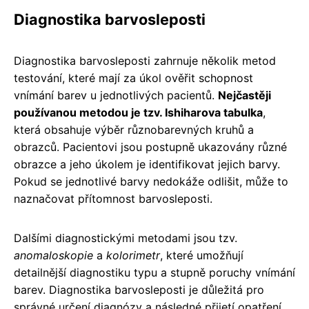
Diagnostika barvosleposti
Diagnostika barvosleposti zahrnuje několik metod
testování, které mají za úkol ověřit schopnost
vnímání barev u jednotlivých pacientů.
Nejčastěji
používanou metodou je tzv. Ishiharova tabulka
,
která obsahuje výběr různobarevných kruhů a
obrazců. Pacientovi jsou postupně ukazovány různé
obrazce a jeho úkolem je identifikovat jejich barvy.
Pokud se jednotlivé barvy nedokáže odlišit, může to
naznačovat přítomnost barvosleposti.
Dalšími diagnostickými metodami jsou tzv.
anomaloskopie
a
kolorimetr
, které umožňují
detailnější diagnostiku typu a stupně poruchy vnímání
barev. Diagnostika barvosleposti je důležitá pro
správné určení diagnózy a následné přijetí opatření