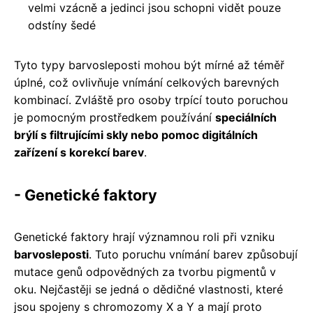
velmi vzácně a jedinci jsou schopni vidět pouze
odstíny šedé
Tyto typy barvosleposti mohou být mírné až téměř
úplné, což ovlivňuje vnímání celkových barevných
kombinací. Zvláště pro osoby trpící touto poruchou
je pomocným prostředkem používání
speciálních
brýlí s filtrujícími skly nebo pomoc digitálních
zařízení s korekcí barev
.
- Genetické faktory
Genetické faktory hrají významnou roli při vzniku
barvosleposti
. Tuto poruchu vnímání barev způsobují
mutace genů odpovědných za tvorbu pigmentů v
oku. Nejčastěji se jedná o dědičné vlastnosti, které
jsou spojeny s chromozomy X a Y a mají proto