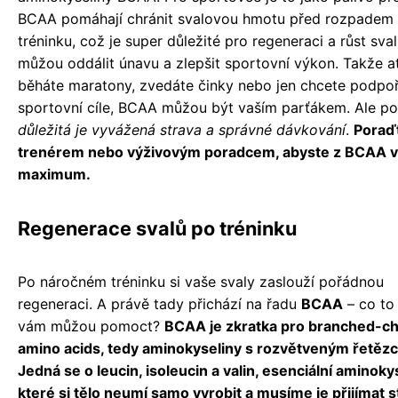
BCAA pomáhají chránit svalovou hmotu před rozpadem
tréninku, což je super důležité pro regeneraci a růst sva
můžou oddálit únavu a zlepšit sportovní výkon. Takže a
běháte maratony, zvedáte činky nebo jen chcete podpoř
sportovní cíle, BCAA můžou být vaším parťákem. Ale po
důležitá je vyvážená strava a správné dávkování
.
Poraďt
trenérem nebo výživovým poradcem, abyste z BCAA vy
maximum.
Regenerace svalů po tréninku
Po náročném tréninku si vaše svaly zaslouží pořádnou
regeneraci. A právě tady přichází na řadu
BCAA
– co to 
vám můžou pomoct?
BCAA je zkratka pro branched-ch
amino acids, tedy aminokyseliny s rozvětveným řetěz
Jedná se o leucin, isoleucin a valin, esenciální aminokys
které si tělo neumí samo vyrobit a musíme je přijímat s