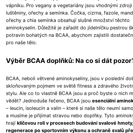
vápníku. Pro vegany a vegetariány jsou vhodnými zdroj
luštěniny, ořechy a semínka. Čočka, cizrna, fazole, mand
ořechy a chia semínka obsahují slušné množství těchto
aminokyselin. Důležité je zařadit do jídelníčku pestrou š
potravin bohatých na BCAA, abychom zajistili dostatečn
pro naše tělo.
Výběr BCAA doplňků: Na co si dát pozor
BCAA, neboli větvené aminokyseliny, jsou v poslední do
skloňovaným pojmem ve světě fitness a zdravého život
stylu. Ale co to vlastně BCAA jsou a proč byste o nich m
vědět? Jednoduše řečeno, BCAA jsou
esenciální amino
– leucin, isoleucin a valin – které si naše tělo neumí sam
a musíme je přijímat stravou nebo doplňky. Tyto aminok
hrají
klíčovou roli v procesech budování svalové hmoty
regenerace po sportovním výkonu a ochraně svalů př