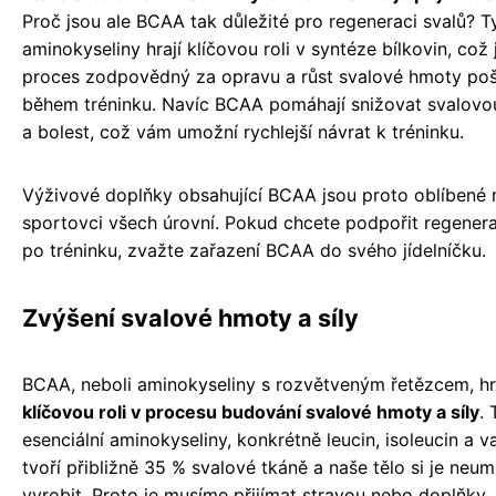
Proč jsou ale BCAA tak důležité pro regeneraci svalů? T
aminokyseliny hrají klíčovou roli v syntéze bílkovin, což 
proces zodpovědný za opravu a růst svalové hmoty po
během tréninku. Navíc BCAA pomáhají snižovat svalovo
a bolest, což vám umožní rychlejší návrat k tréninku.
Výživové doplňky obsahující BCAA jsou proto oblíbené 
sportovci všech úrovní. Pokud chcete podpořit regenera
po tréninku, zvažte zařazení BCAA do svého jídelníčku.
Zvýšení svalové hmoty a síly
BCAA, neboli aminokyseliny s rozvětveným řetězcem, hr
klíčovou roli v procesu budování svalové hmoty a síly
. 
esenciální aminokyseliny, konkrétně leucin, isoleucin a va
tvoří přibližně 35 % svalové tkáně a naše tělo si je neu
vyrobit. Proto je musíme přijímat stravou nebo doplňky.