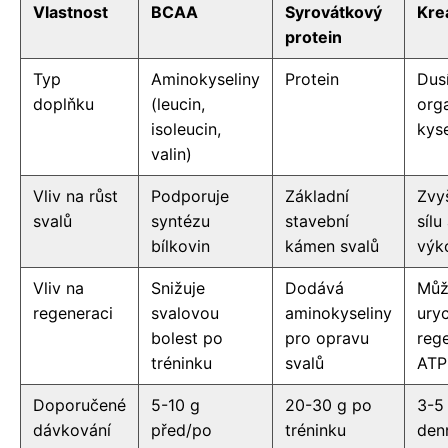
Vlastnost
BCAA
Syrovátkový
Kre
protein
Typ
Aminokyseliny
Protein
Dus
doplňku
(leucin,
org
isoleucin,
kyse
valin)
Vliv na růst
Podporuje
Základní
Zvy
svalů
syntézu
stavební
sílu
bílkovin
kámen svalů
výk
Vliv na
Snižuje
Dodává
Můž
regeneraci
svalovou
aminokyseliny
uryc
bolest po
pro opravu
reg
tréninku
svalů
ATP
Doporučené
5-10 g
20-30 g po
3-5
dávkování
před/po
tréninku
den