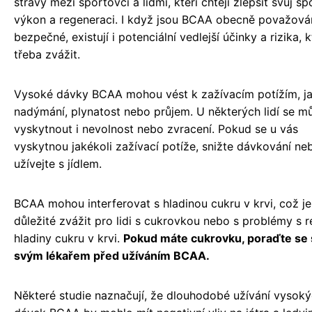
stravy mezi sportovci a lidmi, kteří chtějí zlepšit svůj sp
výkon a regeneraci. I když jsou BCAA obecně považová
bezpečné, existují i ​​potenciální vedlejší účinky a rizika, k
třeba zvážit.
Vysoké dávky BCAA mohou vést k zažívacím potížím, ja
nadýmání, plynatost nebo průjem. U některých lidí se m
vyskytnout i nevolnost nebo zvracení. Pokud se u vás
vyskytnou jakékoli zažívací potíže, snižte dávkování n
užívejte s jídlem.
BCAA mohou interferovat s hladinou cukru v krvi, což je
důležité zvážit pro lidi s cukrovkou nebo s problémy s r
hladiny cukru v krvi.
Pokud máte cukrovku, poraďte se
svým lékařem před užíváním BCAA.
Některé studie naznačují, že dlouhodobé užívání vysok