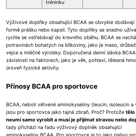
tréninku
Výživové doplňky obsahující BCAA se obvykle dodávají
formě prášku nebo kapslí. Tyto doplňky se snadno užívaj
rychle se vstřebávají do krevního oběhu. BCAA se nachá
potravinách bohatých na bílkoviny, jako je maso, drůbež
vejce a mléčné výrobky. Doporučená denní dávka BCAA s
závislosti na faktorech, jako je věk, pohlaví, tělesná hm
úroveň fyzické aktivity.
Přínosy BCAA pro sportovce
BCAA, neboli větvené aminokyseliny (leucin, isoleucin a v
jsou pro sportovce jako tajná zbraň. Proč? Protože
tělo 
neumí samo vyrobit a musí je přijímat stravou nebo do
tady přichází na řadu výživový doplněk obsahující
aminokyseliny BCAA. Pro sportovce je to jako palivo pro