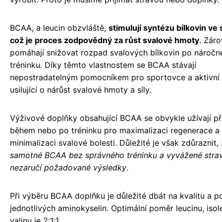
BCAA, a leucin obzvláště,
stimulují syntézu bílkovin ve 
což je proces zodpovědný za růst svalové hmoty
. Zár
pomáhají snižovat rozpad svalových bílkovin po nároč
tréninku. Díky těmto vlastnostem se BCAA stávají
nepostradatelným pomocníkem pro sportovce a aktivní 
usilující o nárůst svalové hmoty a síly.
Výživové doplňky obsahující BCAA se obvykle užívají př
během nebo po tréninku pro maximalizaci regenerace a
minimalizaci svalové bolesti. Důležité je však zdůraznit,
samotné BCAA bez správného tréninku a vyvážené stra
nezaručí požadované výsledky
.
Při výběru BCAA doplňku je důležité dbát na kvalitu a 
jednotlivých aminokyselin. Optimální poměr leucinu, isol
valinu je 2:1:1.