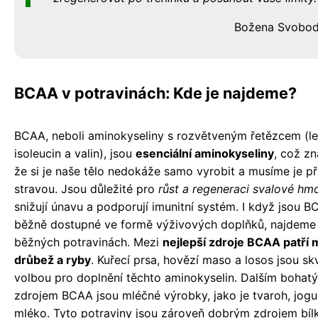
Božena Svobo
BCAA v potravinách: Kde je najdeme?
BCAA, neboli aminokyseliny s rozvětveným řetězcem (le
isoleucin a valin), jsou
esenciální aminokyseliny
, což z
že si je naše tělo nedokáže samo vyrobit a musíme je př
stravou. Jsou důležité pro
růst a regeneraci svalové hm
snižují únavu a podporují imunitní systém. I když jsou 
běžně dostupné ve formě výživových doplňků, najdeme j
běžných potravinách. Mezi
nejlepší zdroje BCAA patří 
drůbež a ryby
. Kuřecí prsa, hovězí maso a losos jsou sk
volbou pro doplnění těchto aminokyselin. Dalším bohat
zdrojem BCAA jsou mléčné výrobky, jako je tvaroh, jogu
mléko. Tyto potraviny jsou zároveň dobrým zdrojem bíl