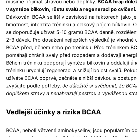
musíme přijímat stravou nebo doplňky.
BCAA hrají důlež
v syntéze bílkovin, růstu svalů a regeneraci po cvičení.
Dávkování BCAA se liší v závislosti na faktorech, jako je
hmotnost, intenzita tréninku a celkový příjem bílkovin. 
se doporučuje užívat 5-10 gramů BCAA denně, rozděle
2-3 dávek. Pro dosažení nejlepších výsledků je vhodné 
BCAA před, během nebo po tréninku. Před tréninkem B
pomáhají chránit svaly před rozpadem a dodávají energi
Během tréninku podporují syntézu bílkovin a oddalují ún
tréninku urychlují regeneraci a snižují bolest svalů. Poku
užíváte BCAA poprvé, začněte s nižší dávkou a postupně
zvyšujte podle potřeby.
Je důležité si uvědomit, že BCA
doplňkem stravy a nenahrazují pestrou a vyváženou str
Vedlejší účinky a rizika BCAA
BCAA, neboli větvené aminokyseliny, jsou populárním 