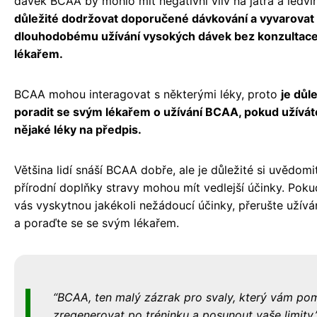
dávek BCAA by mohlo mít negativní vliv na játra a ledvi
důležité dodržovat doporučené dávkování a vyvarovat
dlouhodobému užívání vysokých dávek bez konzultace
lékařem.
BCAA mohou interagovat s některými léky, proto
je důl
poradit se svým lékařem o užívání BCAA, pokud užívát
nějaké léky na předpis.
Většina lidí snáší BCAA dobře, ale je důležité si uvědomit
přírodní doplňky stravy mohou mít vedlejší účinky. Poku
vás vyskytnou jakékoli nežádoucí účinky, přerušte užív
a poraďte se se svým lékařem.
BCAA, ten malý zázrak pro svaly, který vám po
zregenerovat po tréninku a posunout vaše limity.