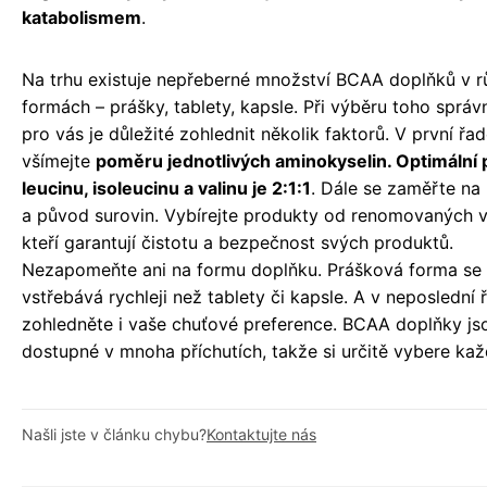
katabolismem
.
Na trhu existuje nepřeberné množství BCAA doplňků v 
formách – prášky, tablety, kapsle. Při výběru toho sprá
pro vás je důležité zohlednit několik faktorů. V první řad
všímejte
poměru jednotlivých aminokyselin. Optimální
leucinu, isoleucinu a valinu je 2:1:1
. Dále se zaměřte na 
a původ surovin. Vybírejte produkty od renomovaných 
kteří garantují čistotu a bezpečnost svých produktů.
Nezapomeňte ani na formu doplňku. Prášková forma se
vstřebává rychleji než tablety či kapsle. A v neposlední 
zohledněte i vaše chuťové preference. BCAA doplňky js
dostupné v mnoha příchutích, takže si určitě vybere kaž
Našli jste v článku chybu?
Kontaktujte nás