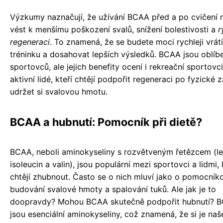
Výzkumy naznačují, že užívání BCAA před a po cvičení
vést k menšímu poškození svalů, snížení bolestivosti a
r
regeneraci
. To znamená, že se budete moci rychleji vráti
tréninku a dosahovat lepších výsledků. BCAA jsou oblíb
sportovců, ale jejich benefity ocení i rekreační sportovci
aktivní lidé, kteří chtějí podpořit regeneraci po fyzické z
udržet si svalovou hmotu.
BCAA a hubnutí: Pomocník při dietě?
BCAA, neboli aminokyseliny s rozvětveným řetězcem (le
isoleucin a valin), jsou populární mezi sportovci a lidmi, 
chtějí zhubnout. Často se o nich mluví jako o pomocníko
budování svalové hmoty a spalování tuků. Ale jak je to
doopravdy? Mohou BCAA skutečně podpořit hubnutí? 
jsou esenciální aminokyseliny, což znamená, že si je naš