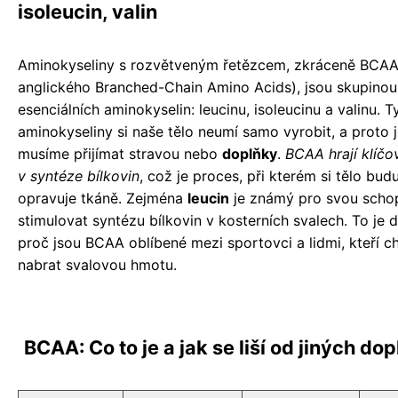
isoleucin, valin
Aminokyseliny s rozvětveným řetězcem, zkráceně BCAA
anglického Branched-Chain Amino Acids), jsou skupinou 
esenciálních aminokyselin: leucinu, isoleucinu a valinu. T
aminokyseliny si naše tělo neumí samo vyrobit, a proto 
musíme přijímat stravou nebo
doplňky
.
BCAA hrají klíčov
v syntéze bílkovin
, což je proces, při kterém si tělo budu
opravuje tkáně. Zejména
leucin
je známý pro svou scho
stimulovat syntézu bílkovin v kosterních svalech. To je 
proč jsou BCAA oblíbené mezi sportovci a lidmi, kteří ch
nabrat svalovou hmotu.
BCAA: Co to je a jak se liší od jiných do