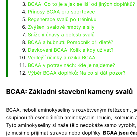
BCAA: Co to je a jak se liší od jiných doplňků?
Přínosy BCAA pro sportovce
Regenerace svalů po tréninku
Zvýšení svalové hmoty a síly
Snížení únavy a bolesti svalů
BCAA a hubnutí: Pomocník při dietě?
Dávkování BCAA: Kolik a kdy užívat?
Vedlejší účinky a rizika BCAA
BCAA v potravinách: Kde je najdeme?
Výběr BCAA doplňků: Na co si dát pozor?
BCAA: Základní stavební kameny svalů
BCAA, neboli aminokyseliny s rozvětveným řetězcem, js
skupinou tří esenciálních aminokyselin: leucin, isoleucin a
Tyto aminokyseliny si naše tělo nedokáže samo vyrobit,
je musíme přijímat stravou nebo doplňky.
BCAA jsou ča