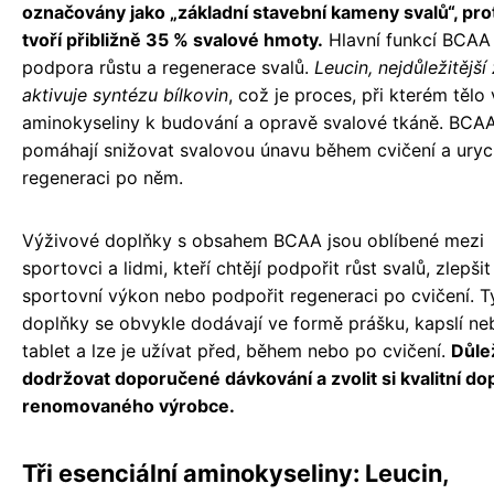
označovány jako „základní stavební kameny svalů“, pr
tvoří přibližně 35 % svalové hmoty.
Hlavní funkcí BCAA 
podpora růstu a regenerace svalů.
Leucin, nejdůležitějš
aktivuje syntézu bílkovin
, což je proces, při kterém tělo
aminokyseliny k budování a opravě svalové tkáně. BCA
pomáhají snižovat svalovou únavu během cvičení a urych
regeneraci po něm.
Výživové doplňky s obsahem BCAA jsou oblíbené mezi
sportovci a lidmi, kteří chtějí podpořit růst svalů, zlepšit
sportovní výkon nebo podpořit regeneraci po cvičení. T
doplňky se obvykle dodávají ve formě prášku, kapslí ne
tablet a lze je užívat před, během nebo po cvičení.
Důlež
dodržovat doporučené dávkování a zvolit si kvalitní do
renomovaného výrobce.
Tři esenciální aminokyseliny: Leucin,