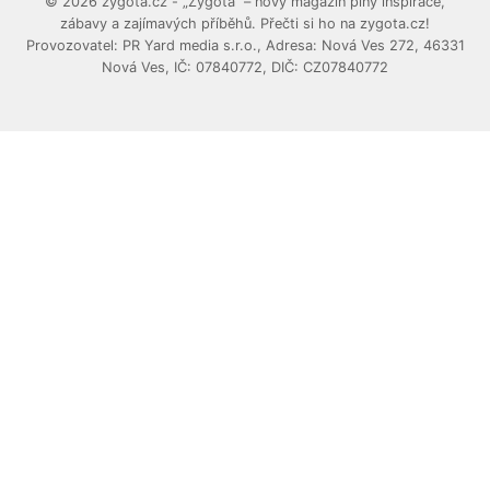
© 2026 zygota.cz - „Zygota“ – nový magazín plný inspirace,
zábavy a zajímavých příběhů. Přečti si ho na zygota.cz!
Provozovatel: PR Yard media s.r.o., Adresa: Nová Ves 272, 46331
Nová Ves, IČ: 07840772, DIČ: CZ07840772