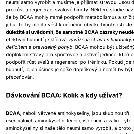
neumí samo vyrobit a musíme je přijímat stravou. Jsou d
pro růst a regeneraci svalové hmoty. Některé studie naz
že by BCAA mohly mírně podpořit metabolismus a snížit
jídlu. To by mohlo vést k mírnému úbytku hmotnosti.
Je
důležité si uvědomit, že samotné BCAA zázraky neuděl
efektivní hubnutí je klíčová
vyvážená strava s kalorický
deficitem
a
pravidelný pohyb
. BCAA mohou být užitečn
doplňkem stravy pro sportovce a aktivní jedince, kteří ch
podpořit růst svalů a regeneraci po tréninku. Pokud jde 
hubnutí, jejich účinek je spíše doplňkový a neměl by být
přeceňován.
Dávkování BCAA: Kolik a kdy užívat?
BCAA
, neboli větvené aminokyseliny, jsou skupinou tří
esenciálních aminokyselin: leucin, isoleucin a valin. Tyto
aminokyseliny si naše tělo neumí samo vyrobit, a proto 