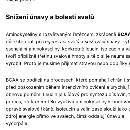
Snížení únavy a bolesti svalů
Aminokyseliny s rozvětveným řetězcem, zkráceně
BCA
důležitou roli při
regeneraci svalů
a
snižování únavy
. Ty
esenciální aminokyseliny, konkrétně leucin, isoleucin a va
tvoří přibližně třetinu svalové hmoty a tělo si je neumí 
vyrobit. Proto je musíme přijímat stravou nebo doplňky 
BCAA se podílejí na procesech, které pomáhají chránit s
před poškozením během intenzivního cvičení a urychlují 
obnovu po něm. Leucin je klíčový pro syntézu bílkovin, 
proces, při kterém tělo využívá aminokyseliny k budován
opravě svalové tkáně. Isoleucin a valin zase slouží jako 
zdroj energie přímo ve svalech, čímž oddalují únavu a
vyčerpání.