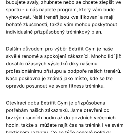
budujete svaly, zhubnete nebo se chcete zlepšit ve
sportu - u nás najdete program, který vám bude
vyhovovat. Naši trenéři jsou kvalifikovaní a mají
bohaté zkušenosti, takže vám mohou poskytnout
individuálně přizpůsobený tréninkový plán.
Dalším důvodem pro výběr Extrifit Gym je naše
skvělé renomé a spokojení zákazníci. Mnoho lidí již
dosáhlo úžasných výsledků díky našemu
profesionálnímu přístupu a podpoře našich trenérů.
Naše posilovna je známá jako místo, kde se lze
opravdu posunout ve svém fitness tréninku.
Otevírací doba Extrifit Gym je přizpůsobena
potřebám našich zákazníků. Jsme otevřeni od
brzkých ranních hodin až do pozdních večerních
hodin, takže si můžete najít čas na trénink i ve svém
hektickém rozvrhu. Co se týče cenové politiky,