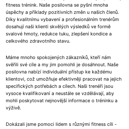
fitness trénink. Naše posilovna se pyšní mnoha
úspěchy a příklady pozitivních změn u našich členů.
Díky kvalitnímu vybavení a profesionálním trenérům
dosahují naši klienti skvělých výsledků ve formě
svalové hmoty, redukce tuku, zlepšení kondice a
celkového zdravotního stavu.
Máme mnoho spokojených zákazníků, kteří nám
svěřili své cíle a my jim pomohli je dosáhnout. Naše
posilovna nabízí individuální přístup ke každému
klientovi, což umožňuje efektivněji pracovat na jejich
specifických potřebách a cílech. Naši trenéři jsou
vysoce kvalifikovaní a neustále se vzdělávají, aby
mohli poskytovat nejnovější informace o tréninku a
výživě.
Dokázali jsme pomoci lidem s různými fitness cíli -