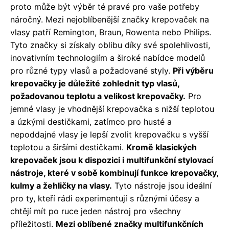
proto může být výběr té pravé pro vaše potřeby
náročný. Mezi nejoblíbenější značky krepovaček na
vlasy patří Remington, Braun, Rowenta nebo Philips.
Tyto značky si získaly oblibu díky své spolehlivosti,
inovativním technologiím a široké nabídce modelů
pro různé typy vlasů a požadované styly.
Při výběru
krepovačky je důležité zohlednit typ vlasů,
požadovanou teplotu a velikost krepovačky.
Pro
jemné vlasy je vhodnější krepovačka s nižší teplotou
a úzkými destičkami, zatímco pro husté a
nepoddajné vlasy je lepší zvolit krepovačku s vyšší
teplotou a širšími destičkami.
Kromě klasických
krepovaček jsou k dispozici i multifunkční stylovací
nástroje, které v sobě kombinují funkce krepovačky,
kulmy a žehličky na vlasy.
Tyto nástroje jsou ideální
pro ty, kteří rádi experimentují s různými účesy a
chtějí mít po ruce jeden nástroj pro všechny
příležitosti.
Mezi oblíbené značky multifunkčních