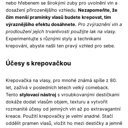
nebo hřebenem se širokými zuby pro uvolnění vln a
dosažení přirozenějšího vzhledu.
Nezapomeňte, že
čím menší pramínky vlasů budete krepovat, tím
výraznějšího efektu dosáhnete.
Pro zvýraznění vln a
prodloužení jejich trvanlivosti použijte lak na vlasy.
Experimentujte s různými styly a technikami
krepování, abyste našli ten pravý vzhled pro sebe.
Účesy s krepovačkou
Krepovačka na vlasy, pro mnohé známá spíše z 80.
let, zažívá v posledních letech velký comeback.
Tento
stylovací nástroj
s vroubkovanými destičkami
dokáže dodat vlasům objem, texturu a vytvořit
rozmanité účesy od jemných vln až po extravagantní
kreace. Použití krepovačky je
velmi snadné
. Stačí
oddělit pramen vlasů, vložit ho mezi destičky a jemně