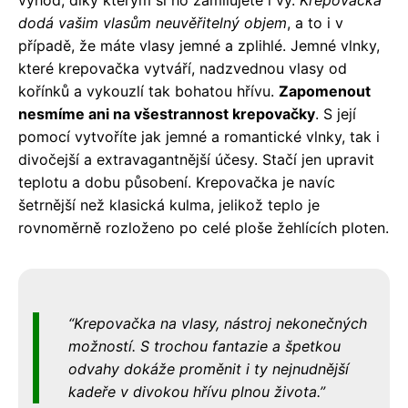
dodá vašim vlasům neuvěřitelný objem
, a to i v
případě, že máte vlasy jemné a zplihlé. Jemné vlnky,
které krepovačka vytváří, nadzvednou vlasy od
kořínků a vykouzlí tak bohatou hřívu.
Zapomenout
nesmíme ani na všestrannost krepovačky
. S její
pomocí vytvoříte jak jemné a romantické vlnky, tak i
divočejší a extravagantnější účesy. Stačí jen upravit
teplotu a dobu působení. Krepovačka je navíc
šetrnější než klasická kulma, jelikož teplo je
rovnoměrně rozloženo po celé ploše žehlících ploten.
Krepovačka na vlasy, nástroj nekonečných
možností. S trochou fantazie a špetkou
odvahy dokáže proměnit i ty nejnudnější
kadeře v divokou hřívu plnou života.