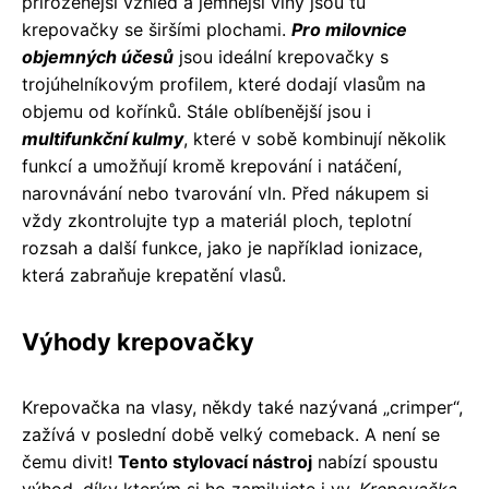
přirozenější vzhled a jemnější vlny jsou tu
krepovačky se širšími plochami.
Pro milovnice
objemných účesů
jsou ideální krepovačky s
trojúhelníkovým profilem, které dodají vlasům na
objemu od kořínků. Stále oblíbenější jsou i
multifunkční kulmy
, které v sobě kombinují několik
funkcí a umožňují kromě krepování i natáčení,
narovnávání nebo tvarování vln. Před nákupem si
vždy zkontrolujte typ a materiál ploch, teplotní
rozsah a další funkce, jako je například ionizace,
která zabraňuje krepatění vlasů.
Výhody krepovačky
Krepovačka na vlasy, někdy také nazývaná „crimper“,
zažívá v poslední době velký comeback. A není se
čemu divit!
Tento stylovací nástroj
nabízí spoustu
výhod, díky kterým si ho zamilujete i vy.
Krepovačka