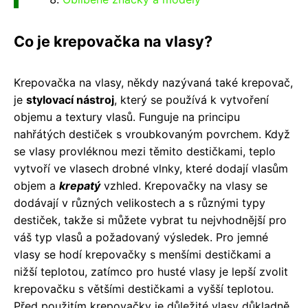
Co je krepovačka na vlasy?
Krepovačka na vlasy, někdy nazývaná také krepovač,
je
stylovací nástroj
, který se používá k vytvoření
objemu a textury vlasů. Funguje na principu
nahřátých destiček s vroubkovaným povrchem. Když
se vlasy provléknou mezi těmito destičkami, teplo
vytvoří ve vlasech drobné vlnky, které dodají vlasům
objem a
krepatý
vzhled. Krepovačky na vlasy se
dodávají v různých velikostech a s různými typy
destiček, takže si můžete vybrat tu nejvhodnější pro
váš typ vlasů a požadovaný výsledek. Pro jemné
vlasy se hodí krepovačky s menšími destičkami a
nižší teplotou, zatímco pro husté vlasy je lepší zvolit
krepovačku s většími destičkami a vyšší teplotou.
Před použitím krepovačky je důležité vlasy důkladně