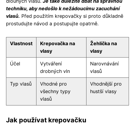
dlouhých vlasů.
Je také důležité dbát na správnou
techniku, aby nedošlo k nežádoucímu zacuchání
vlasů.
Před použitím krepovačky si proto důkladně
prostudujte návod a postupujte opatrně.
Vlastnost
Krepovačka na
Žehlička na
vlasy
vlasy
Účel
Vytváření
Narovnávání
drobných vln
vlasů
Typ vlasů
Vhodné pro
Vhodnější pro
všechny typy
hustší vlasy
vlasů
Jak používat krepovačku