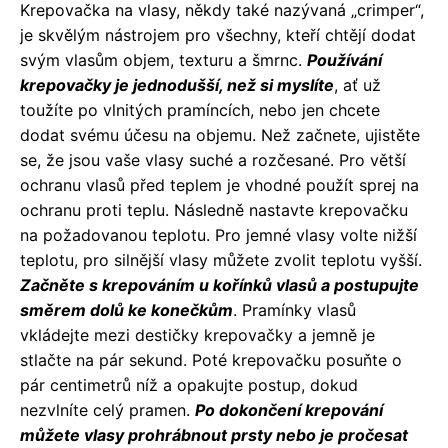
Krepovačka na vlasy, někdy také nazývaná „crimper“,
je skvělým nástrojem pro všechny, kteří chtějí dodat
svým vlasům objem, texturu a šmrnc.
Používání
krepovačky je jednodušší, než si myslíte
, ať už
toužíte po vlnitých pramíncích, nebo jen chcete
dodat svému účesu na objemu. Než začnete, ujistěte
se, že jsou vaše vlasy suché a rozčesané. Pro větší
ochranu vlasů před teplem je vhodné použít sprej na
ochranu proti teplu. Následně nastavte krepovačku
na požadovanou teplotu. Pro jemné vlasy volte nižší
teplotu, pro silnější vlasy můžete zvolit teplotu vyšší.
Začněte s krepováním u kořínků vlasů a postupujte
směrem dolů ke konečkům
. Pramínky vlasů
vkládejte mezi destičky krepovačky a jemně je
stlačte na pár sekund. Poté krepovačku posuňte o
pár centimetrů níž a opakujte postup, dokud
nezvlníte celý pramen.
Po dokončení krepování
můžete vlasy prohrábnout prsty nebo je pročesat