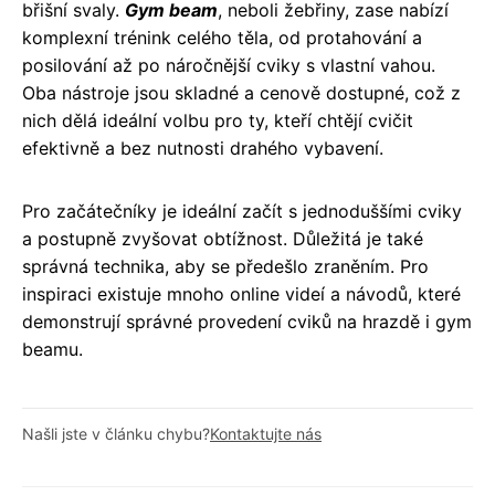
břišní svaly.
Gym beam
, neboli žebřiny, zase nabízí
komplexní trénink celého těla, od protahování a
posilování až po náročnější cviky s vlastní vahou.
Oba nástroje jsou skladné a cenově dostupné, což z
nich dělá ideální volbu pro ty, kteří chtějí cvičit
efektivně a bez nutnosti drahého vybavení.
Pro začátečníky je ideální začít s jednoduššími cviky
a postupně zvyšovat obtížnost. Důležitá je také
správná technika, aby se předešlo zraněním. Pro
inspiraci existuje mnoho online videí a návodů, které
demonstrují správné provedení cviků na hrazdě i gym
beamu.
Našli jste v článku chybu?
Kontaktujte nás