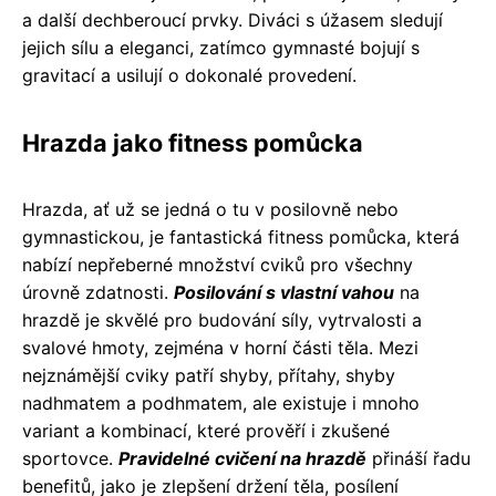
a další dechberoucí prvky. Diváci s úžasem sledují
jejich sílu a eleganci, zatímco gymnasté bojují s
gravitací a usilují o dokonalé provedení.
Hrazda jako fitness pomůcka
Hrazda, ať už se jedná o tu v posilovně nebo
gymnastickou, je fantastická fitness pomůcka, která
nabízí nepřeberné množství cviků pro všechny
úrovně zdatnosti.
Posilování s vlastní vahou
na
hrazdě je skvělé pro budování síly, vytrvalosti a
svalové hmoty, zejména v horní části těla. Mezi
nejznámější cviky patří shyby, přítahy, shyby
nadhmatem a podhmatem, ale existuje i mnoho
variant a kombinací, které prověří i zkušené
sportovce.
Pravidelné cvičení na hrazdě
přináší řadu
benefitů, jako je zlepšení držení těla, posílení