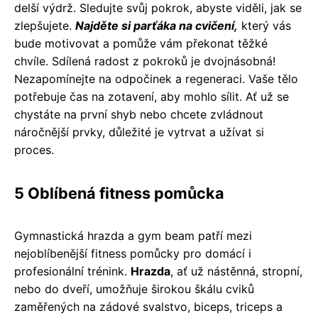
delší výdrž. Sledujte svůj pokrok, abyste viděli, jak se
zlepšujete.
Najděte si parťáka na cvičení,
který vás
bude motivovat a pomůže vám překonat těžké
chvíle. Sdílená radost z pokroků je dvojnásobná!
Nezapomínejte na odpočinek a regeneraci. Vaše tělo
potřebuje čas na zotavení, aby mohlo sílit. Ať už se
chystáte na první shyb nebo chcete zvládnout
náročnější prvky, důležité je vytrvat a užívat si
proces.
5 Oblíbená fitness pomůcka
Gymnastická hrazda a gym beam patří mezi
nejoblíbenější fitness pomůcky pro domácí i
profesionální trénink.
Hrazda
, ať už nástěnná, stropní,
nebo do dveří, umožňuje širokou škálu cviků
zaměřených na zádové svalstvo, biceps, triceps a