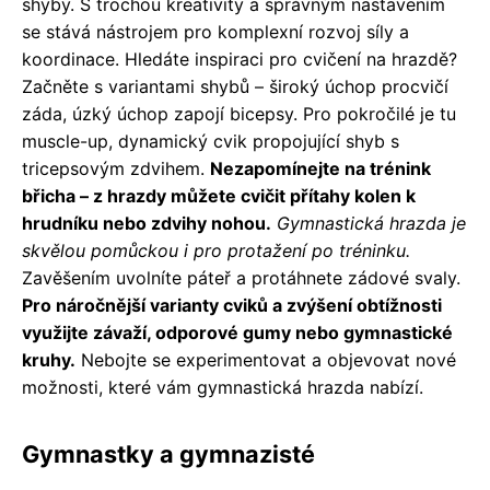
shyby. S trochou kreativity a správným nastavením
se stává nástrojem pro komplexní rozvoj síly a
koordinace. Hledáte inspiraci pro cvičení na hrazdě?
Začněte s variantami shybů – široký úchop procvičí
záda, úzký úchop zapojí bicepsy. Pro pokročilé je tu
muscle-up, dynamický cvik propojující shyb s
tricepsovým zdvihem.
Nezapomínejte na trénink
břicha – z hrazdy můžete cvičit přítahy kolen k
hrudníku nebo zdvihy nohou.
Gymnastická hrazda je
skvělou pomůckou i pro protažení po tréninku.
Zavěšením uvolníte páteř a protáhnete zádové svaly.
Pro náročnější varianty cviků a zvýšení obtížnosti
využijte závaží, odporové gumy nebo gymnastické
kruhy.
Nebojte se experimentovat a objevovat nové
možnosti, které vám gymnastická hrazda nabízí.
Gymnastky a gymnazisté