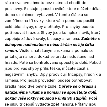
sílu a svalovou hmotu bez nutnosti chodit do
posilovny. Existuje spousta cviků, které můžete dělat
doma s minimem vybavení. V tomto článku se
zaměříme na tři cviky, které vám pomohou posílit
celé tělo: shyby, dipy a přítahy. Pro shyby budete
potřebovat hrazdu. Shyby jsou komplexní cvik, který
zapojuje zádové svaly, bicepsy a ramena.
Začněte s
úchopem nadhmatem o něco širším než je šířka
ramen.
Visíte s nataženýma rukama a pomalu se
přitahujte nahoru, dokud se brada nedostane nad
hrazdu. Poté se kontrolovaně spouštějte dolů. Pokud
jsou pro vás shyby příliš těžké, můžete začít s
negativními shyby. Dipy procvičují tricepsy, hrudník a
ramena. Pro jejich provedení budete potřebovat
bradla nebo dvě pevné židle.
Opřete se o bradla s
nataženýma rukama a pomalu se spouštějte dolů,
dokud vaše lokty nebudou v úhlu 90 stupňů.
Poté
se silou tricepsů vytlačte zpět nahoru. Přítahy jsou