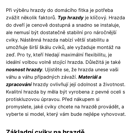
Při výběru hrazdy do domácího fitka je potřeba
zvážit několik faktorů.
Typ hrazdy
je klíčový. Hrazda
do dveří je cenově dostupná a snadno se instaluje,
ale nemusí být dostatečně stabilní pro náročnější
cviky. Nástěnná hrazda nabízí větší stabilitu a
umožňuje širší škálu cviků, ale vyžaduje montáž na
zeď. Pro ty, kteří hledají maximální flexibilitu, je
ideální volbou volně stojící hrazda. Důležitá je také
nosnost hrazdy
. Ujistěte se, že hrazda unese vaši
váhu a váhu případných závaží.
Materiál a
zpracování
hrazdy ovlivňují její odolnost a životnost.
Kvalitní hrazda by měla být vyrobena z pevné oceli s
protiskluzovou úpravou. Před nákupem si
promyslete, jaké cviky chcete na hrazdě provádět, a
vyberte si model, který vám bude nejlépe vyhovovat.
Základní cviky na hrazdě