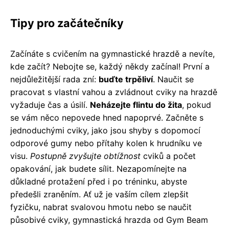
Tipy pro začátečníky
Začínáte s cvičením na gymnastické hrazdě a nevíte,
kde začít? Nebojte se, každý někdy začínal! První a
nejdůležitější rada zní:
buďte trpěliví
. Naučit se
pracovat s vlastní vahou a zvládnout cviky na hrazdě
vyžaduje čas a úsilí.
Neházejte flintu do žita
, pokud
se vám něco nepovede hned napoprvé. Začněte s
jednoduchými cviky, jako jsou shyby s dopomocí
odporové gumy nebo přítahy kolen k hrudníku ve
visu.
Postupně zvyšujte obtížnost
cviků a počet
opakování, jak budete sílit. Nezapomínejte na
důkladné protažení před i po tréninku, abyste
předešli zraněním. Ať už je vaším cílem zlepšit
fyzičku, nabrat svalovou hmotu nebo se naučit
působivé cviky, gymnastická hrazda od Gym Beam