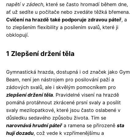
napětí v zádech
, které se často hromadí během dne,
ať už sedíte u počítače nebo zvedáte těžká břemena.
Cvičení na hrazdě také podporuje zdravou páteř
, a
to zlepšením flexibility a posílením svalů, které ji
obklopují.
1 Zlepšení držení těla
Gymnastická hrazda, dostupná i od značek jako Gym
Beam, není jen nástrojem pro posilování paží a
zádových svalů, ale i skvělým pomocníkem pro
zlepšení držení těla
. Pravidelné visení na hrazdě
pomáhá protáhnout zkrácené prsní svaly a posílit
svaly mezilopatkové, které jsou často oslabené v
důsledku sedavého způsobu života. Tím se
narovnává hrudní páteř
a ramena se přirozeně
sta
hují dozadu
, což vede k vzpřímenějšímu a