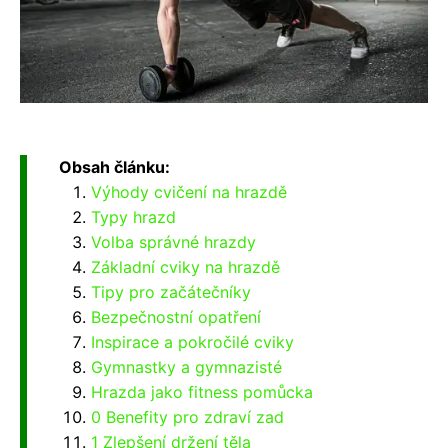
Obsah článku:
Výhody cvičení na hrazdě
Typy hrazd
Volba správné hrazdy
Základní cviky na hrazdě
Tipy pro začátečníky
Bezpečnostní opatření
Inspirace a pokročilé cviky
Gymnastky a gymnazisté
Hrazda jako fitness pomůcka
0 Benefity pro zdraví zad
1 Zlepšení držení těla