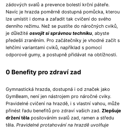
zádových svalů a prevence bolestí krční páteře.
Navíc je hrazda poměrně dostupná pomůcka, kterou
lze umístit i doma a zařadit tak cvičení do svého
denního režimu. Než se pustíte do náročných cviků,
je důležité
osvojit si správnou techniku
, abyste
předešli zraněním. Pro začátečníky je vhodné začít s
lehčími variantami cviků, například s pomocí
odporové gumy, a postupně přidávat na obtížnosti.
0 Benefity pro zdraví zad
Gymnastická hrazda, dostupná i od značek jako
GymBeam, není jen nástrojem pro náročné cviky.
Pravidelné cvičení na hrazdě, i s vlastní vahou, může
přinést řadu benefitů pro zdraví vašich zad.
Zlepšuje
držení těla
posilováním svalů zad, ramen a středu
těla.
Pravidelné protahování na hrazdě uvolňuje