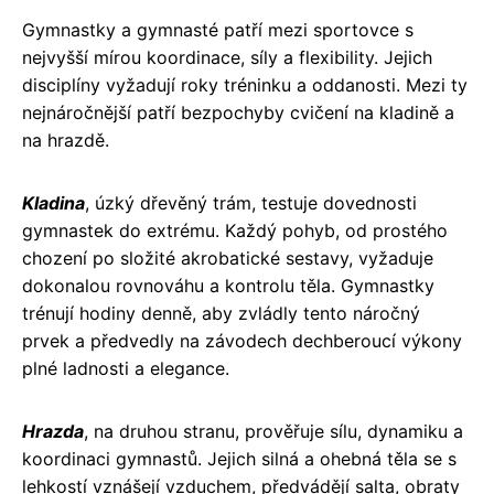
Gymnastky a gymnasté patří mezi sportovce s
nejvyšší mírou koordinace, síly a flexibility. Jejich
disciplíny vyžadují roky tréninku a oddanosti. Mezi ty
nejnáročnější patří bezpochyby cvičení na kladině a
na hrazdě.
Kladina
, úzký dřevěný trám, testuje dovednosti
gymnastek do extrému. Každý pohyb, od prostého
chození po složité akrobatické sestavy, vyžaduje
dokonalou rovnováhu a kontrolu těla. Gymnastky
trénují hodiny denně, aby zvládly tento náročný
prvek a předvedly na závodech dechberoucí výkony
plné ladnosti a elegance.
Hrazda
, na druhou stranu, prověřuje sílu, dynamiku a
koordinaci gymnastů. Jejich silná a ohebná těla se s
lehkostí vznášejí vzduchem, předvádějí salta, obraty