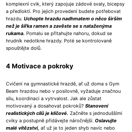
komplexní cvik, který zapojuje zádové svaly, bicepsy
a předloktí. Pro jejich provedení budete potřebovat
hrazdu.
Uchopte hrazdu nadhmatem o něco širším
než je šířka ramen a zavěste se s nataženýma
rukama.
Pomalu se přitahujte nahoru, dokud se
hrudník nedotkne hrazdy. Poté se kontrolovaně
spouštějte dolů.
4 Motivace a pokroky
Cvičení na gymnastické hrazdě, ať už doma s Gym
Beam hrazdou nebo v posilovně, vyžaduje značnou
sílu, koordinaci a vytrvalost. Jak ale zůstat
motivovaný a dosahovat pokroků?
Stanovení
realistických cílů je klíčové.
Začněte s jednoduššími
cviky a postupně přidávejte náročnější.
Oslavujte
malé vítězství,
ať už je to jeden shyb navíc nebo