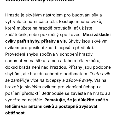
Hrazda je skvělým nástrojem pro budování síly a
vytrvalosti horní části těla. Existuje mnoho cviků,
které můžete na hrazdě provádět, ať už jste
začátečník, nebo pokročilý sportovec.
Mezi základní
cviky patří shyby, přítahy a vis.
Shyby jsou skvělým
cvikem pro posílení zad, bicepsů a předloktí.
Provedení shybu spočívá v uchopení hrazdy
nadhmatem na šířku ramen a tahem těla vzhůru,
dokud brada není nad hrazdou. Přítahy jsou podobné
shybům, ale hrazdu uchopíte podhmatem.
Tento cvik
se zaměřuje více na bicepsy a zádové svaly.
Vis na
hrazdě je skvělým cvikem pro zlepšení úchopu a
posílení předloktí. Jednoduše se zavěste na hrazdu a
vydržte co nejdéle.
Pamatujte, že je důležité začít s
lehčími variantami cviků a postupně zvyšovat
obtížnost.