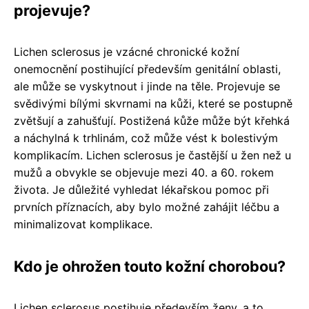
projevuje?
Lichen sclerosus je vzácné chronické kožní
onemocnění postihující především genitální oblasti,
ale může se vyskytnout i jinde na těle. Projevuje se
svědivými bílými skvrnami na kůži, které se postupně
zvětšují a zahušťují. Postižená kůže může být křehká
a náchylná k trhlinám, což může vést k bolestivým
komplikacím. Lichen sclerosus je častější u žen než u
mužů a obvykle se objevuje mezi 40. a 60. rokem
života. Je důležité vyhledat lékařskou pomoc při
prvních příznacích, aby bylo možné zahájit léčbu a
minimalizovat komplikace.
Kdo je ohrožen touto kožní chorobou?
Lichen sclerosus postihuje především ženy, a to