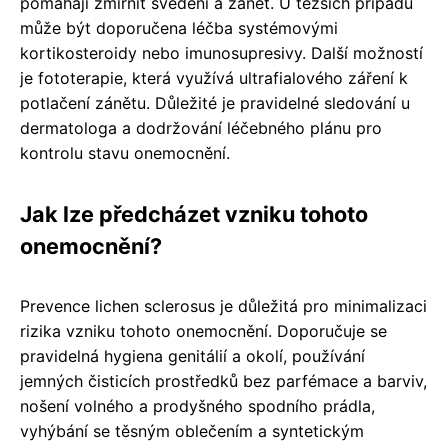
pomáhají zmírnit svědění a zánět. U těžších případů
může být doporučena léčba systémovými
kortikosteroidy nebo imunosupresivy. Další možností
je fototerapie, která využívá ultrafialového záření k
potlačení zánětu. Důležité je pravidelné sledování u
dermatologa a dodržování léčebného plánu pro
kontrolu stavu onemocnění.
Jak lze předcházet vzniku tohoto
onemocnění?
Prevence lichen sclerosus je důležitá pro minimalizaci
rizika vzniku tohoto onemocnění. Doporučuje se
pravidelná hygiena genitálií a okolí, používání
jemných čisticích prostředků bez parfémace a barviv,
nošení volného a prodyšného spodního prádla,
vyhýbání se těsným oblečením a syntetickým