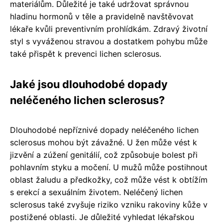
materiálům. Důležité je také udržovat správnou
hladinu hormonů v těle a pravidelně navštěvovat
lékaře kvůli preventivním prohlídkám. Zdravý životní
styl s vyváženou stravou a dostatkem pohybu může
také přispět k prevenci lichen sclerosus.
Jaké jsou dlouhodobé dopady
neléčeného lichen sclerosus?
Dlouhodobé nepříznivé dopady neléčeného lichen
sclerosus mohou být závažné. U žen může vést k
jizvění a zúžení genitálií, což způsobuje bolest při
pohlavním styku a močení. U mužů může postihnout
oblast žaludu a předkožky, což může vést k obtížím
s erekcí a sexuálním životem. Neléčený lichen
sclerosus také zvyšuje riziko vzniku rakoviny kůže v
postižené oblasti. Je důležité vyhledat lékařskou