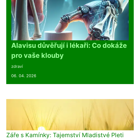
Alavisu důvěřují i lékaři: Co dokáže
pro vaše klouby
zdraví
06. 04. 2026
Záře s Kamínky: Tajemství Mladistvé Pleti