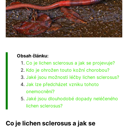
Obsah článku:
Co je lichen sclerosus a jak se projevuje?
Kdo je ohrožen touto kožní chorobou?
Jaké jsou možnosti léčby lichen sclerosus?
Jak lze předcházet vzniku tohoto
onemocnění?
Jaké jsou dlouhodobé dopady neléčeného
lichen sclerosus?
Co je lichen sclerosus a jak se