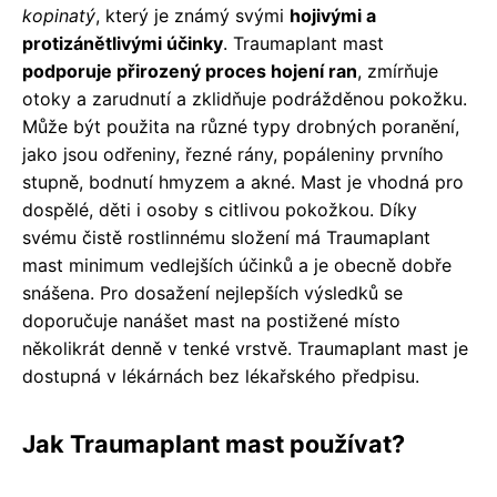
kopinatý
, který je známý svými
hojivými a
protizánětlivými účinky
. Traumaplant mast
podporuje přirozený proces hojení ran
, zmírňuje
otoky a zarudnutí a zklidňuje podrážděnou pokožku.
Může být použita na různé typy drobných poranění,
jako jsou odřeniny, řezné rány, popáleniny prvního
stupně, bodnutí hmyzem a akné. Mast je vhodná pro
dospělé, děti i osoby s citlivou pokožkou. Díky
svému čistě rostlinnému složení má Traumaplant
mast minimum vedlejších účinků a je obecně dobře
snášena. Pro dosažení nejlepších výsledků se
doporučuje nanášet mast na postižené místo
několikrát denně v tenké vrstvě. Traumaplant mast je
dostupná v lékárnách bez lékařského předpisu.
Jak Traumaplant mast používat?