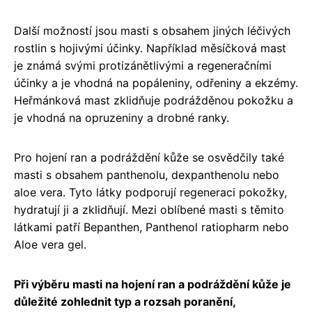
Další možností jsou masti s obsahem jiných léčivých
rostlin s hojivými účinky. Například měsíčková mast
je známá svými protizánětlivými a regeneračními
účinky a je vhodná na popáleniny, odřeniny a ekzémy.
Heřmánková mast zklidňuje podrážděnou pokožku a
je vhodná na opruzeniny a drobné ranky.
Pro hojení ran a podráždění kůže se osvědčily také
masti s obsahem panthenolu, dexpanthenolu nebo
aloe vera. Tyto látky podporují regeneraci pokožky,
hydratují ji a zklidňují. Mezi oblíbené masti s těmito
látkami patří Bepanthen, Panthenol ratiopharm nebo
Aloe vera gel.
Při výběru masti na hojení ran a podráždění kůže je
důležité zohlednit typ a rozsah poranění,