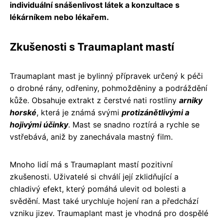
individuální snášenlivost látek a konzultace s
lékárníkem nebo lékařem.
Zkušenosti s Traumaplant mastí
Traumaplant mast je bylinný přípravek určený k péči
o drobné rány, odřeniny, pohmožděniny a podráždění
kůže. Obsahuje extrakt z čerstvé nati rostliny
arniky
horské
, která je známá svými
protizánětlivými a
hojivými účinky
. Mast se snadno roztírá a rychle se
vstřebává, aniž by zanechávala mastný film.
Mnoho lidí má s Traumaplant mastí pozitivní
zkušenosti. Uživatelé si chválí její zklidňující a
chladivý efekt, který pomáhá ulevit od bolesti a
svědění. Mast také urychluje hojení ran a předchází
vzniku jizev. Traumaplant mast je vhodná pro dospělé