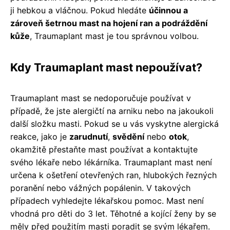
ji hebkou a vláčnou. Pokud hledáte
účinnou a
zároveň šetrnou mast na hojení ran a podráždění
kůže
, Traumaplant mast je tou správnou volbou.
Kdy Traumaplant mast nepoužívat?
Traumaplant mast se nedoporučuje používat v
případě, že jste alergičtí na arniku nebo na jakoukoli
další složku masti. Pokud se u vás vyskytne alergická
reakce, jako je
zarudnutí
,
svědění
nebo
otok
,
okamžitě přestaňte mast používat a kontaktujte
svého lékaře nebo lékárníka. Traumaplant mast není
určena k ošetření otevřených ran, hlubokých řezných
poranění nebo vážných popálenin. V takových
případech vyhledejte lékařskou pomoc. Mast není
vhodná pro děti do 3 let. Těhotné a kojící ženy by se
měly před použitím masti poradit se svým lékařem.