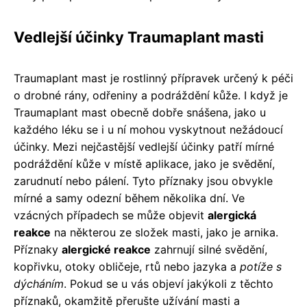
Vedlejší účinky Traumaplant masti
Traumaplant mast je rostlinný přípravek určený k péči
o drobné rány, odřeniny a podráždění kůže. I když je
Traumaplant mast obecně dobře snášena, jako u
každého léku se i u ní mohou vyskytnout nežádoucí
účinky. Mezi nejčastější vedlejší účinky patří mírné
podráždění kůže v místě aplikace, jako je svědění,
zarudnutí nebo pálení. Tyto příznaky jsou obvykle
mírné a samy odezní během několika dní. Ve
vzácných případech se může objevit
alergická
reakce
na některou ze složek masti, jako je arnika.
Příznaky
alergické reakce
zahrnují silné svědění,
kopřivku, otoky obličeje, rtů nebo jazyka a
potíže s
dýcháním
. Pokud se u vás objeví jakýkoli z těchto
příznaků, okamžitě přerušte užívání masti a