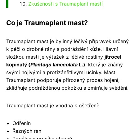
Zkušenosti s Traumaplant mastí
Co je Traumaplant mast?
Traumaplant mast je bylinný léčivý přípravek určený
k péči o drobné rány a podráždění kůže. Hlavní
složkou masti je výtažek z léčivé rostliny
jitrocel
kopinatý (
Plantago lanceolata
L.)
, který je známý
svými hojivými a protizánětlivými účinky. Mast
Traumaplant podporuje přirozený proces hojení,
zklidňuje podrážděnou pokožku a zmírňuje svědění.
Traumaplant mast je vhodná k ošetření:
Odřenin
Řezných ran
Popálenin prvního stupně