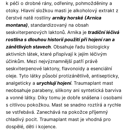
k péči o drobné rány, odřeniny, pohmožděniny a
otoky. Hlavní složkou masti je alkoholový extrakt z
čerstvé natě rostliny
arniky horské (Arnica
montana)
, standardizovaný na obsah
seskviterpenových laktonů. Arnika je
tradiční léčivá
rostlina s dlouhou historií použití při hojení ran a
zánětlivých stavech
. Obsahuje řadu biologicky
aktivních látek, které přispívají k jejím léčivým
účinkům. Mezi nejvýznamnější patří právě
seskviterpenové laktony, flavonoidy a esenciální
oleje. Tyto látky působí protizánětlivě, antisepticky,
analgeticky a
urychlují hojení
. Traumaplant mast
neobsahuje parabeny, silikony ani syntetická barviva
a vonné látky. Díky tomu je dobře snášena i osobami
s citlivou pokožkou. Mast se snadno roztírá a rychle
se vstřebává. Zanechává na pokožce příjemný
chladivý pocit. Traumaplant mast je vhodná pro
dospělé, děti i kojence.