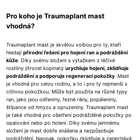
Pro koho je Traumaplant mast
vhodná?
Traumaplant mast je skvělou volbou pro ty, kteří
hledají
přírodní řešení pro hojení ran a podráždění
kůže
. Díky svému složení s výtažkem z léčivé
rostliny jitrocel kopinatý
urychluje hojení, zklidňuje
podráždění a podporuje regeneraci pokožky
. Mast
je vhodná pro celou rodinu, a to i pro ty nejmenší s
citlivou pokožkou. Může být použita na různé typy
ran, jako jsou odřeniny, řezné rány, popáleniny,
štípance od hmyzu a opruzeniny. Traumaplant mast
je také vhodná pro ošetření podrážděné pokožky po
opalování nebo po holení. Díky svému jemnému
složení je mast dobře snášena a nezpůsobuje
podráždění. Naopak, pokožku zklidňuje a zanechává