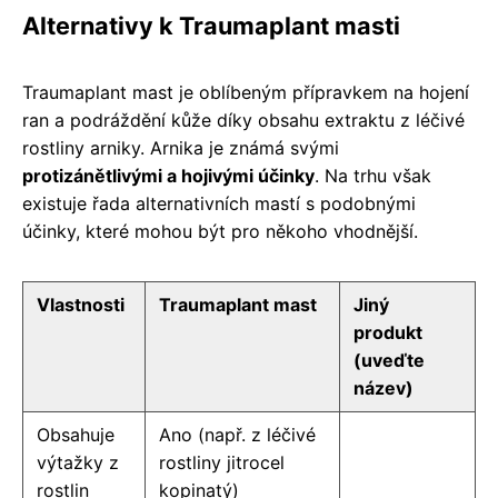
Alternativy k Traumaplant masti
Traumaplant mast je oblíbeným přípravkem na hojení
ran a podráždění kůže díky obsahu extraktu z léčivé
rostliny arniky. Arnika je známá svými
protizánětlivými a hojivými účinky
. Na trhu však
existuje řada alternativních mastí s podobnými
účinky, které mohou být pro někoho vhodnější.
Vlastnosti
Traumaplant mast
Jiný
produkt
(uveďte
název)
Obsahuje
Ano (např. z léčivé
výtažky z
rostliny jitrocel
rostlin
kopinatý)