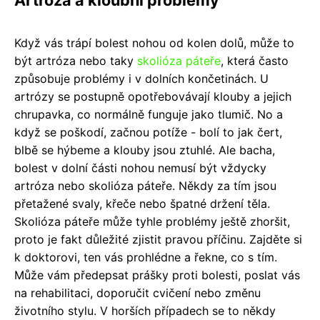
Když vás trápí bolest nohou od kolen dolů, může to
být artróza nebo taky
skolióza páteře
, která často
způsobuje problémy i v dolních končetinách. U
artrózy se postupně opotřebovávají klouby a jejich
chrupavka, co normálně funguje jako tlumič. No a
když se poškodí, začnou potíže - bolí to jak čert,
blbě se hýbeme a klouby jsou ztuhlé. Ale bacha,
bolest v dolní části nohou nemusí být vždycky
artróza nebo skolióza páteře. Někdy za tím jsou
přetažené svaly, křeče nebo špatné držení těla.
Skolióza páteře může tyhle problémy ještě zhoršit,
proto je fakt důležité zjistit pravou příčinu. Zajděte si
k doktorovi, ten vás prohlédne a řekne, co s tím.
Může vám předepsat prášky proti bolesti, poslat vás
na rehabilitaci, doporučit cvičení nebo změnu
životního stylu. V horších případech se to někdy