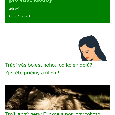
zdraví
06. 04. 2026
Trápí vás bolest nohou od kolen dolů?
Zjistěte příčiny a úlevu!
Trojklanný nerv: Funkce a poruchy tohoto