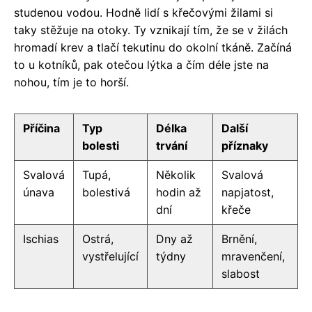
studenou vodou. Hodně lidí s křečovými žilami si
taky stěžuje na otoky. Ty vznikají tím, že se v žilách
hromadí krev a tlačí tekutinu do okolní tkáně. Začíná
to u kotníků, pak otečou lýtka a čím déle jste na
nohou, tím je to horší.
Příčina
Typ
Délka
Další
bolesti
trvání
příznaky
Svalová
Tupá,
Několik
Svalová
únava
bolestivá
hodin až
napjatost,
dní
křeče
Ischias
Ostrá,
Dny až
Brnění,
vystřelující
týdny
mravenčení,
slabost