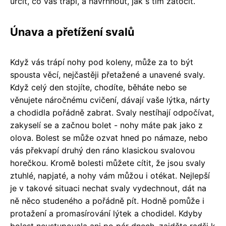
určit, co vás trápí, a navrhnout, jak s tím zatočit.
Únava a přetížení svalů
Když vás trápí nohy pod koleny, může za to být
spousta věcí, nejčastěji přetažené a unavené svaly.
Když celý den stojíte, chodíte, běháte nebo se
věnujete náročnému cvičení, dávají vaše lýtka, nárty
a chodidla pořádně zabrat. Svaly nestíhají odpočívat,
zakyselí se a začnou bolet - nohy máte pak jako z
olova. Bolest se může ozvat hned po námaze, nebo
vás překvapí druhý den ráno klasickou svalovou
horečkou. Kromě bolesti můžete cítit, že jsou svaly
ztuhlé, napjaté, a nohy vám můžou i otékat. Nejlepší
je v takové situaci nechat svaly vydechnout, dát na
ně něco studeného a pořádně pít. Hodně pomůže i
protažení a promasírování lýtek a chodidel. Kdyby
bolest neustupovala ani po pár dnech, zajděte radši k