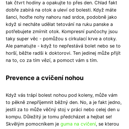
tak čtvrt hodiny a opakujte to přes den. Chlad fakt
dobře zabírá na otok a uleví od bolesti. Když máte
šanci, hoďte nohy nahoru nad srdce, podobně jako
když si necháte udělat tetování na ruku panske a
potřebujete zmírnit otok. Kompresní punčochy jsou
taky super věc - pomůžou s cirkulací krve a otoky.
Ale pamatujte - když to nepřestává bolet nebo se to
horší, běžte radši k doktorovi. Ten jedinej může přijít
na to, co za tím vězí, a pomoct vám s tím.
Prevence a cvičení nohou
Když vás trápí bolest nohou pod koleny, může vám
to pěkně znepříjemnit běžný den. No, a je fakt jedno,
jestli za to může věčný stoj v práci nebo celej den u
kompu. Důležitý je tomu předcházet a hejbat se!
Skvělým pomocníkem je
guma na cvičení
, se kterou