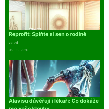
Reprofit: Splňte si sen o rodině
zdraví
05. 06. 2026
Alavisu důvěřují i lékaři: Co dokáže
pro vaše klouby