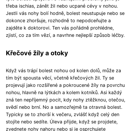
třeba ischias, zánět žil nebo ucpané cévy v nohou.
Jestli vás nohy bolí hodně, bolest neustupuje nebo se
dokonce zhoršuje, rozhodně to nepodceňujte a
zajděte k doktorovi. Ten vás pořádně prohlédne,
zjistí, co za tím vězí, a navrhne nejlepší způsob léčby.
Křečové žíly a otoky
Když vás trápí bolest nohou od kolen dolů, může za
tím být spousta věcí, včetně křečových žil. Ty se
projevují jako rozšířené a pokroucené žíly na povrchu
nohou, hlavně na lýtkách a kolem kotníků. Asi každý
zná ten nepříjemný pocit, kdy nohy ztěžknou, otečou,
svědí nebo brní. No a samozřejmě ta otravná bolest.
Typicky se to zhorší k večeru, zvlášť když celý den
stojíte nebo sedíte. Úleva přijde, když se projdete,
zvednete nohy nahoru nebo si je osprchujete