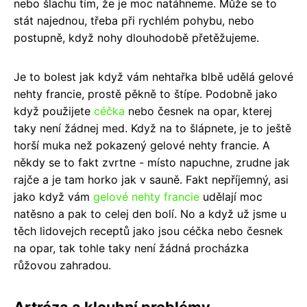
nebo šlachu tím, že je moc natáhneme. Může se to
stát najednou, třeba při rychlém pohybu, nebo
postupně, když nohy dlouhodobě přetěžujeme.
Je to bolest jak když vám nehtařka blbě udělá gelové
nehty francie, prostě pěkně to štípe. Podobně jako
když použijete
céčka
nebo česnek na opar, kterej
taky není žádnej med. Když na to šlápnete, je to ještě
horší muka než pokazený gelové nehty francie. A
někdy se to fakt zvrtne - místo napuchne, zrudne jak
rajče a je tam horko jak v sauně. Fakt nepříjemný, asi
jako když vám
gelové nehty francie
udělají moc
natěsno a pak to celej den bolí. No a když už jsme u
těch lidovejch receptů jako jsou céčka nebo česnek
na opar, tak tohle taky není žádná procházka
růžovou zahradou.
Artróza a kloubní problémy