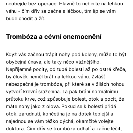
neobejde bez operace. Hlavně to neberte na lehkou
váhu - čím dřív se začne s léčbou, tím líp se vám
bude chodit a žít.
Trombóza a cévní onemocnění
Když vás začnou trápit nohy pod koleny, může to být
obyčejná únava, ale taky něco vážnějšího.
Nepříjemné pocity, od tupé bolesti až po ostré křeče,
by člověk neměl brát na lehkou váhu. Zvlášť
nebezpečná je trombóza, při které se v žilách nohou
vytvoří krevní sraženina. Ta pak brání normálnímu
průtoku krve, což způsobuje bolest, otok a pocit, že
máte nohy jako z olova. Pokud se k bolesti přidá
otok, zarudnutí, končetina je na dotek teplejší a
najednou se vám těžko dýchá, okamžitě volejte
doktora. Čím dřív se trombóza odhalí a začne léčit,