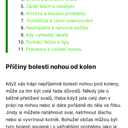
Zánět šlach a natažení
Artróza a kloubní problémy
Trombóza a cévní onemocnění
Neuropatie a nervové potíže
Kdy vyhledat lékaře
Domácí léčba a tipy
Prevence a cvičení nohou
Příčiny bolesti nohou od kolen
Když vás trápí nepříjemné bolesti nohou pod koleny,
může za tím být celá řada důvodů. Někdy jde o
běžné přetížení svalů, třeba když jste celý den v
práci na nohou nebo si dáte pořádně do těla ve fitku.
Jindy si můžete natáhnout sval, natrhnout šlachu
nebo si vyvrtnout kotník. Bohužel občas můžou být
tyto bolesti spojené i s vážnějšími problémy jako je