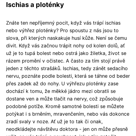
Ischias a ploténky
Znáte ten nepříjemný pocit, když vás trápí ischias
nebo výhřez ploténky? Pro spoustu z nás jsou to
slova, při kterých naskakuje husí kůže. Není se čemu
divit. Když vás začnou trápit nohy od kolen dolů, ať
už je to tupá bolest nebo ostrá jako žiletka, život se
rázem promění v očistec. A často za tím stojí právě
jeden z těchto strašáků. Ischias, tedy zánět sedacího
nervu, poznáte podle bolesti, která se táhne od beder
přes zadek až do nohy. U výhřezu ploténky zase
dochází k tomu, že měkké jádro mezi obratli se
dostane ven a může tlačit na nervy, což způsobuje
podobné potíže. Kromě samotné bolesti se můžete
potýkat i s brněním, mravenčením, nebo vás dokonce
zradí svaly v noze. Ať už je to tak či onak,
neodkládejte návštěvu doktora - jen on může přesně