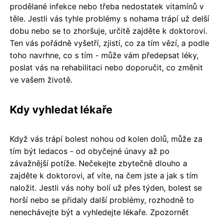
prodělané infekce nebo třeba nedostatek vitamínů v
těle. Jestli vás tyhle problémy s nohama trápí už delší
dobu nebo se to zhoršuje, určitě zajděte k doktorovi.
Ten vás pořádně vyšetří, zjistí, co za tím vězí, a podle
toho navrhne, co s tím - může vám předepsat léky,
poslat vás na rehabilitaci nebo doporučit, co změnit
ve vašem životě.
Kdy vyhledat lékaře
Když vás trápí bolest nohou od kolen dolů, může za
tím být ledacos - od obyčejné únavy až po
závažnější potíže. Nečekejte zbytečně dlouho a
zajděte k doktorovi, ať víte, na čem jste a jak s tím
naložit. Jestli vás nohy bolí už přes týden, bolest se
horší nebo se přidaly další problémy, rozhodně to
nenechávejte být a vyhledejte lékaře. Zpozornět