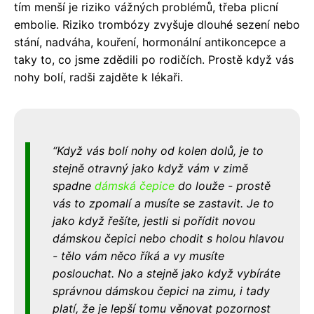
tím menší je riziko vážných problémů, třeba plicní
embolie. Riziko trombózy zvyšuje dlouhé sezení nebo
stání, nadváha, kouření, hormonální antikoncepce a
taky to, co jsme zdědili po rodičích. Prostě když vás
nohy bolí, radši zajděte k lékaři.
Když vás bolí nohy od kolen dolů, je to
stejně otravný jako když vám v zimě
spadne
dámská čepice
do louže - prostě
vás to zpomalí a musíte se zastavit. Je to
jako když řešíte, jestli si pořídit novou
dámskou čepici nebo chodit s holou hlavou
- tělo vám něco říká a vy musíte
poslouchat. No a stejně jako když vybíráte
správnou dámskou čepici na zimu, i tady
platí, že je lepší tomu věnovat pozornost