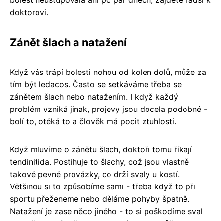
doktorovi.
Zánět šlach a natažení
Když vás trápí bolesti nohou od kolen dolů, může za
tím být ledacos. Často se setkáváme třeba se
zánětem šlach nebo natažením. I když každý
problém vzniká jinak, projevy jsou docela podobné -
bolí to, otéká to a člověk má pocit ztuhlosti.
Když mluvíme o zánětu šlach, doktoři tomu říkají
tendinitida. Postihuje to šlachy, což jsou vlastně
takové pevné provázky, co drží svaly u kostí.
Většinou si to způsobíme sami - třeba když to při
sportu přeženeme nebo děláme pohyby špatně.
Natažení je zase něco jiného - to si poškodíme sval