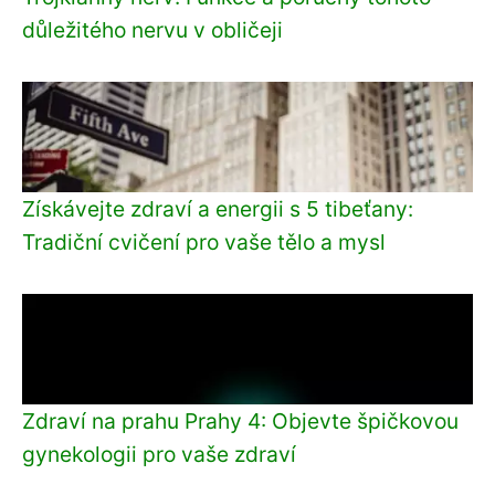
důležitého nervu v obličeji
Získávejte zdraví a energii s 5 tibeťany:
Tradiční cvičení pro vaše tělo a mysl
Zdraví na prahu Prahy 4: Objevte špičkovou
gynekologii pro vaše zdraví