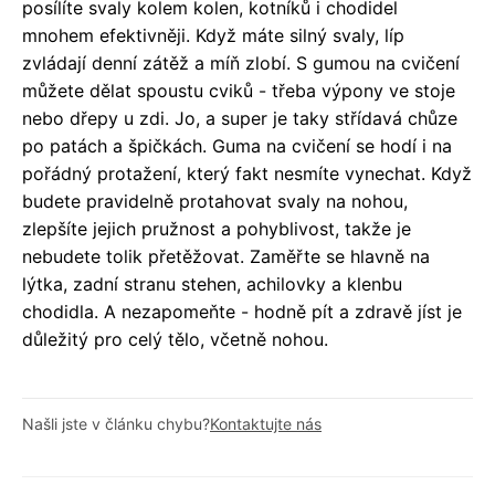
posílíte svaly kolem kolen, kotníků i chodidel
mnohem efektivněji. Když máte silný svaly, líp
zvládají denní zátěž a míň zlobí. S gumou na cvičení
můžete dělat spoustu cviků - třeba výpony ve stoje
nebo dřepy u zdi. Jo, a super je taky střídavá chůze
po patách a špičkách. Guma na cvičení se hodí i na
pořádný protažení, který fakt nesmíte vynechat. Když
budete pravidelně protahovat svaly na nohou,
zlepšíte jejich pružnost a pohyblivost, takže je
nebudete tolik přetěžovat. Zaměřte se hlavně na
lýtka, zadní stranu stehen, achilovky a klenbu
chodidla. A nezapomeňte - hodně pít a zdravě jíst je
důležitý pro celý tělo, včetně nohou.
Našli jste v článku chybu?
Kontaktujte nás