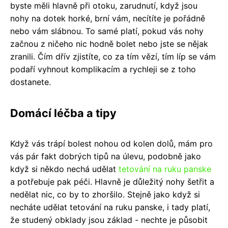
byste měli hlavně při otoku, zarudnutí, když jsou
nohy na dotek horké, brní vám, necítíte je pořádně
nebo vám slábnou. To samé platí, pokud vás nohy
začnou z ničeho nic hodně bolet nebo jste se nějak
zranili. Čím dřív zjistíte, co za tím vězí, tím líp se vám
podaří vyhnout komplikacím a rychleji se z toho
dostanete.
Domácí léčba a tipy
Když vás trápí bolest nohou od kolen dolů, mám pro
vás pár fakt dobrých tipů na úlevu, podobně jako
když si někdo nechá udělat
tetování na ruku panske
a potřebuje pak péči. Hlavně je důležitý nohy šetřit a
nedělat nic, co by to zhoršilo. Stejně jako když si
necháte udělat tetování na ruku panske, i tady platí,
že studený obklady jsou základ - nechte je působit