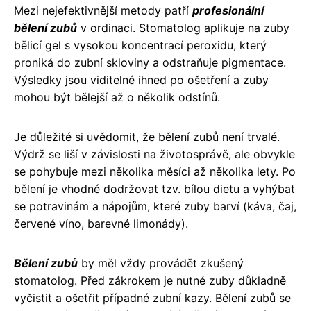
Mezi nejefektivnější metody patří
profesionální
bělení zubů
v ordinaci. Stomatolog aplikuje na zuby
bělicí gel s vysokou koncentrací peroxidu, který
proniká do zubní skloviny a odstraňuje pigmentace.
Výsledky jsou viditelné ihned po ošetření a zuby
mohou být bělejší až o několik odstínů.
Je důležité si uvědomit, že bělení zubů není trvalé.
Výdrž se liší v závislosti na životosprávě, ale obvykle
se pohybuje mezi několika měsíci až několika lety. Po
bělení je vhodné dodržovat tzv. bílou dietu a vyhýbat
se potravinám a nápojům, které zuby barví (káva, čaj,
červené víno, barevné limonády).
Bělení zubů
by měl vždy provádět zkušený
stomatolog. Před zákrokem je nutné zuby důkladně
vyčistit a ošetřit případné zubní kazy. Bělení zubů se