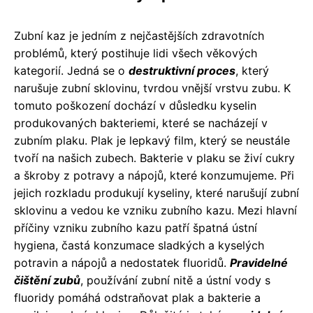
Zubní kaz je jedním z nejčastějších zdravotních
problémů, který postihuje lidi všech věkových
kategorií. Jedná se o
destruktivní proces
, který
narušuje zubní sklovinu, tvrdou vnější vrstvu zubu. K
tomuto poškození dochází v důsledku kyselin
produkovaných bakteriemi, které se nacházejí v
zubním plaku. Plak je lepkavý film, který se neustále
tvoří na našich zubech. Bakterie v plaku se živí cukry
a škroby z potravy a nápojů, které konzumujeme. Při
jejich rozkladu produkují kyseliny, které narušují zubní
sklovinu a vedou ke vzniku zubního kazu. Mezi hlavní
příčiny vzniku zubního kazu patří špatná ústní
hygiena, častá konzumace sladkých a kyselých
potravin a nápojů a nedostatek fluoridů.
Pravidelné
čištění zubů
, používání zubní nitě a ústní vody s
fluoridy pomáhá odstraňovat plak a bakterie a