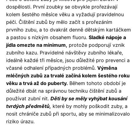
dospělosti. První zoubky se obvykle prořezávají
kolem šestého měsíce věku a vyžadují pravidelnou
péči. Čištění zubů by mělo začít s prořezáním
prvního zubu, a to dvakrát denně dětským kartáčkem
a pastou s nízkým obsahem fluoru.
Sladké nápoje a
jídla omezte na minimum,
protože podporují vznik
zubního kazu. Pravidelné návštěvy zubního lékaře,
ideálně každé tři měsíce, jsou důležité pro prevenci a
včasné odhalení případných problémů.
Výměna
mléčných zubů za trvalé začíná kolem šestého roku
věku a trvá až do puberty.
Během tohoto období je
důležité dbát na správnou techniku čištění zubů a
používat zubní nit.
Děti by se měly vyhýbat kousání
tvrdých předmětů,
které by mohly poškodit zuby, a
nosit chrániče zubů při sportu, aby se minimalizovalo
riziko úrazu.