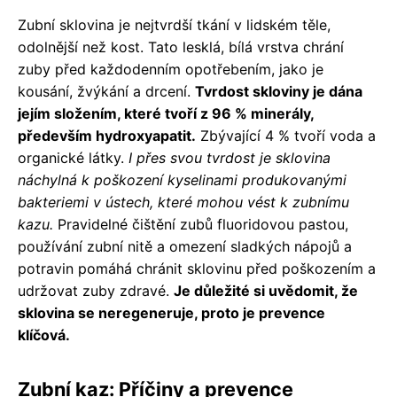
Zubní sklovina je nejtvrdší tkání v lidském těle,
odolnější než kost. Tato lesklá, bílá vrstva chrání
zuby před každodenním opotřebením, jako je
kousání, žvýkání a drcení.
Tvrdost skloviny je dána
jejím složením, které tvoří z 96 % minerály,
především hydroxyapatit.
Zbývající 4 % tvoří voda a
organické látky.
I přes svou tvrdost je sklovina
náchylná k poškození kyselinami produkovanými
bakteriemi v ústech, které mohou vést k zubnímu
kazu.
Pravidelné čištění zubů fluoridovou pastou,
používání zubní nitě a omezení sladkých nápojů a
potravin pomáhá chránit sklovinu před poškozením a
udržovat zuby zdravé.
Je důležité si uvědomit, že
sklovina se neregeneruje, proto je prevence
klíčová.
Zubní kaz: Příčiny a prevence