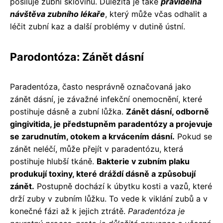
posiluje zubní sklovinu. Důležitá je také
pravidelná
návštěva zubního lékaře
, který může včas odhalit a
léčit zubní kaz a další problémy v dutině ústní.
Parodontóza: Zánět dásní
Paradentóza, často nesprávně označovaná jako
zánět dásní, je závažné infekční onemocnění, které
postihuje dásně a zubní lůžka.
Zánět dásní, odborně
gingivitida, je předstupněm paradentózy a projevuje
se zarudnutím, otokem a krvácením dásní.
Pokud se
zánět neléčí, může přejít v paradentózu, která
postihuje hlubší tkáně.
Bakterie v zubním plaku
produkují toxiny, které dráždí dásně a způsobují
zánět.
Postupně dochází k úbytku kosti a vazů, které
drží zuby v zubním lůžku. To vede k viklání zubů a v
konečné fázi až k jejich ztrátě.
Paradentóza je