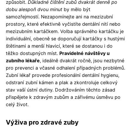
způsobit.
Důkladné čištění zubů dvakrát denně po
dobu alespoň dvou minut
by mělo být
samozřejmostí. Nezapomínejte ani na mezizubní
prostory, které efektivně vyčistíte dentální nití nebo
mezizubním kartáčkem. Volba správného kartáčku je
individuální, obecně se doporučují kartáčky s hustými
štětinami a menší hlavicí, které se dostanou i do
těžko dostupných míst.
Pravidelné návštěvy u
zubního lékaře
, ideálně dvakrát ročně, jsou nezbytné
pro prevenci a včasné odhalení případných problémů.
Zubní lékař provede profesionální dentální hygienu,
odstraní zubní kámen a plak a zkontroluje celkový
stav vaší ústní dutiny. Dodržováním těchto zásad
přispějete k zdravým zubům a zářivému úsměvu po
celý život.
Výživa pro zdravé zuby