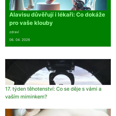
Alavisu důvěřují i lékaři: Co dokáže
pro vaše klouby
zdraví
06. 04. 2026
17. týden těhotenství: Co se děje s vámi a
vaším miminkem?