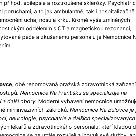
 příhod, epilepsie a roztroušené sklerózy. Psychiatri
 poruchami, a to jak ambulantně, tak i hospitalizačně
nemocnění ucha, nosu a krku. Kromě výše zmíněných
nostickým oddělením s CT a magnetickou rezonancí,
skytované péče a zkušenému personálu je Nemocnice 
ením.
lovce
, obě renomovaná pražská zdravotnická zařízení
postupů.
Nemocnice Na Františku se specializuje na
í a další obory.
Moderní vybavení nemocnice umožňuj
ně miniinvazivních zákroků.
Nemocnice Na Bulovce je
í, neurologie, psychiatrie a dalších specializovaných
ých lékařů a zdravotnického personálu, kteří kladou 
nemocnice se neustále rozvíjejí a inovují své služby, a