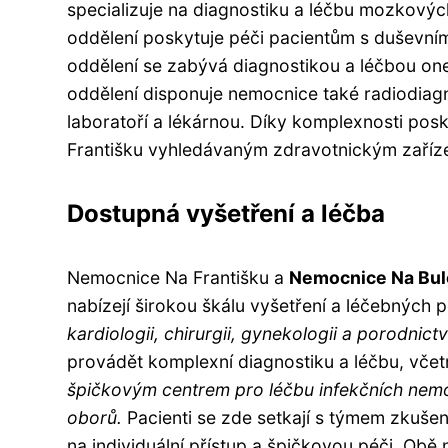
specializuje na diagnostiku a léčbu mozkových
oddělení poskytuje péči pacientům s duševními
oddělení se zabývá diagnostikou a léčbou o
oddělení disponuje nemocnice také radiodiag
laboratoří a lékárnou. Díky komplexnosti po
Františku vyhledávaným zdravotnickým zaříz
Dostupná vyšetření a léčba
Nemocnice Na Františku a
Nemocnice Na Bu
nabízejí širokou škálu vyšetření a léčebných 
kardiologii, chirurgii, gynekologii a porodnictv
provádět komplexní diagnostiku a léčbu, včet
špičkovým centrem pro léčbu infekčních nemoc
oborů.
Pacienti se zde setkají s týmem zkušen
na individuální přístup a špičkovou péči. Obě 