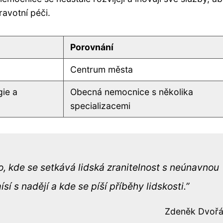
avotní péči.
Porovnání
Centrum města
gie a
Obecná nemocnice s několika
specializacemi
o, kde se setkává lidská zranitelnost s neúnavnou
í s nadějí a kde se píší příběhy lidskosti.
Zdeněk Dvoř