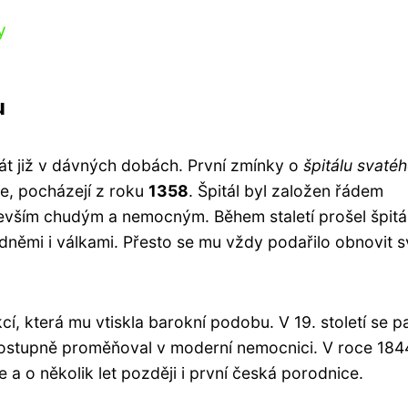
y
u
át již v dávných dobách. První zmínky o
špitálu svaté
ce, pocházejí z roku
1358
. Špitál byl založen řádem
devším chudým a nemocným. Během staletí prošel špitá
ěmi i válkami. Přesto se mu vždy podařilo obnovit s
kcí, která mu vtiskla barokní podobu. V 19. století se p
 postupně proměňoval v moderní nemocnici. V roce 184
a o několik let později i první česká porodnice.