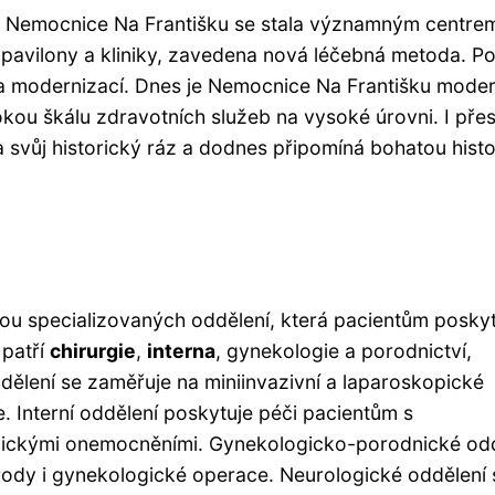
aci. Nemocnice Na Františku se stala významným centre
 pavilony a kliniky, zavedena nová léčebná metoda. P
a modernizací. Dnes je Nemocnice Na Františku mode
okou škálu zdravotních služeb na vysoké úrovni. I pře
vůj historický ráz a dodnes připomíná bohatou histor
ou specializovaných oddělení, která pacientům poskyt
 patří
chirurgie
,
interna
, gynekologie a porodnictví,
ddělení se zaměřuje na miniinvazivní a laparoskopické
. Interní oddělení poskytuje péči pacientům s
logickými onemocněními. Gynekologicko-porodnické od
ody i gynekologické operace. Neurologické oddělení 