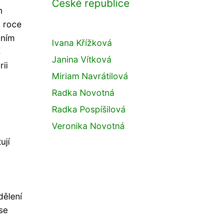
České republice
m
o roce
rním
Ivana Křížková
s
Janina Vítková
ii
Miriam Navrátilová
Radka Novotná
Radka Pospíšilová
Veronika Novotná
ují
dělení
se