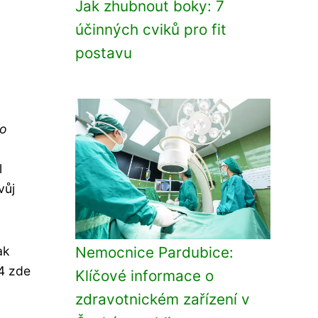
Jak zhubnout boky: 7
účinných cviků pro fit
postavu
ho
l
vůj
ak
Nemocnice Pardubice:
4 zde
Klíčové informace o
zdravotnickém zařízení v