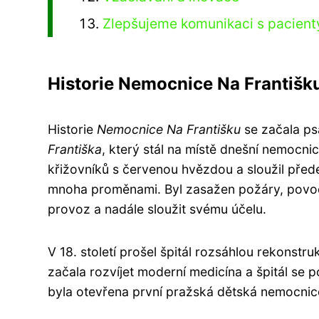
Zlepšujeme komunikaci s pacient
Historie Nemocnice Na Františk
Historie
Nemocnice Na Františku
se začala ps
Františka
, který stál na místě dnešní nemocni
křižovníků s červenou hvězdou a sloužil pře
mnoha proměnami. Byl zasažen požáry, povodn
provoz a nadále sloužit svému účelu.
V 18. století prošel špitál rozsáhlou rekonstru
začala rozvíjet moderní medicína a špitál se
byla otevřena první pražská dětská nemocnice 