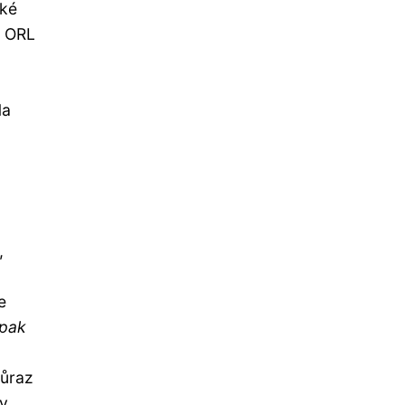
cké
. ORL
Na
,
e
 pak
důraz
by