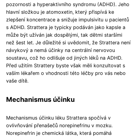
pozornosti a hyperaktivního syndromu (ADHD). Jeho
hlavní složkou je atomoxetin, který přispívá ke
zlepšení koncentrace a snižuje impulsivitu u pacientů
s ADHD. Strattera je typicky podáván jako kapsle a
může být užíván jak dospělými, tak dětmi staršími
než šest let. Je důležité si uvědomit, že Strattera není
návykový a nemá účinky na centrální nervovou
soustavu, což ho odlišuje od jiných léků na ADHD.
Před užitím Strattery byste však měli konzultovat s
vaším lékařem o vhodnosti této léčby pro vás nebo
vaše dítě.
Mechanismus účinku
Mechanismus účinku léku Strattera spočívá v
ovlivňování přenašečů norepinefrinu v mozku.
Norepinefrin je chemická látka, která pomáhá