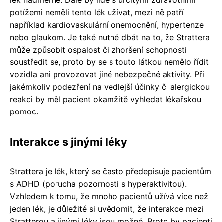
potížemi neměli tento lék užívat, mezi ně patří
například kardiovaskulární onemocnění, hypertenze
nebo glaukom. Je také nutné dbát na to, že Strattera
může způsobit ospalost či zhoršení schopnosti
soustředit se, proto by se s touto látkou nemělo řídit
vozidla ani provozovat jiné nebezpečné aktivity. Při
jakémkoliv podezření na vedlejší účinky či alergickou
reakci by měl pacient okamžitě vyhledat lékařskou
pomoc.
Interakce s jinými léky
Strattera je lék, který se často předepisuje pacientům
s ADHD (porucha pozornosti s hyperaktivitou).
Vzhledem k tomu, že mnoho pacientů užívá více než
jeden lék, je důležité si uvědomit, že interakce mezi
Stratterou a jinými léky jsou možné. Proto by pacienti