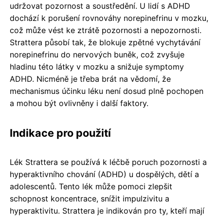
udržovat pozornost a soustředění. U lidí s ADHD
dochází k porušení rovnováhy norepinefrinu v mozku,
což může vést ke ztrátě pozornosti a nepozornosti.
Strattera působí tak, že blokuje zpětné vychytávání
norepinefrinu do nervových buněk, což zvyšuje
hladinu této látky v mozku a snižuje symptomy
ADHD. Nicméně je třeba brát na vědomí, že
mechanismus účinku léku není dosud plně pochopen
a mohou být ovlivněny i další faktory.
Indikace pro použití
Lék Strattera se používá k léčbě poruch pozornosti a
hyperaktivního chování (ADHD) u dospělých, dětí a
adolescentů. Tento lék může pomoci zlepšit
schopnost koncentrace, snížit impulzivitu a
hyperaktivitu. Strattera je indikován pro ty, kteří mají