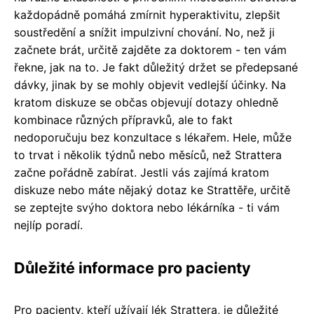
každopádně pomáhá zmírnit hyperaktivitu, zlepšit
soustředění a snížit impulzivní chování. No, než ji
začnete brát, určitě zajděte za doktorem - ten vám
řekne, jak na to. Je fakt důležitý držet se předepsané
dávky, jinak by se mohly objevit vedlejší účinky. Na
kratom diskuze se občas objevují dotazy ohledně
kombinace různých přípravků, ale to fakt
nedoporučuju bez konzultace s lékařem. Hele, může
to trvat i několik týdnů nebo měsíců, než Strattera
začne pořádně zabírat. Jestli vás zajímá kratom
diskuze nebo máte nějaký dotaz ke Strattěře, určitě
se zeptejte svýho doktora nebo lékárníka - ti vám
nejlíp poradí.
Důležité informace pro pacienty
Pro pacienty, kteří užívají lék Strattera, je důležité