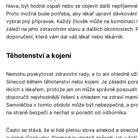
hlava, být hodně ospalí nebo se objevit další nepříjemné 
Proto možná bude potřeba, aby lékař upravil dávkování
vybral jiný přípravek. Každý člověk může na kombinaci l
záleží na jeho zdravotním stavu a dalších okolnostech. 
doporučení, která vám dal váš lékař nebo lékárník.
Těhotenství a kojení
Nemohu poskytovat zdravotní rady, a to ani ohledně užív
Sinecod během těhotenství nebo kojení. Je zásadní pora
lécích s lékařem, protože jen on může správně posoudit 
doporučit nejvhodnější řešení s ohledem na zdraví mami
Samoléčba v tomto období může být nebezpečná, a prot
na straně bezpečí a nechat si poradit od odborníka.
Často se stává, že si lidé pletou slova sinekod a sinecod
o úplně různé věci. Sinekod je vlastně způsob, jak v řeč