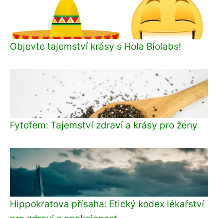
Objevte tajemství krásy s Hola Biolabs!
Fytofem: Tajemství zdraví a krásy pro ženy
Hippokratova přísaha: Etický kodex lékařství