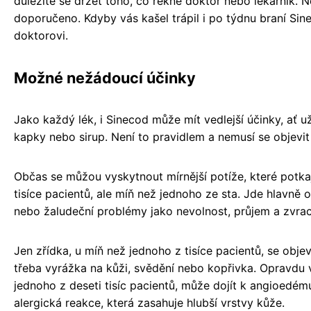
důležité se držet toho, co řekne doktor nebo lékárník. N
doporučeno. Kdyby vás kašel trápil i po týdnu braní Sine
doktorovi.
Možné nežádoucí účinky
Jako každý lék, i Sinecod může mít vedlejší účinky, ať u
kapky nebo sirup. Není to pravidlem a nemusí se objevi
Občas se můžou vyskytnout mírnější potíže, které potkaj
tisíce pacientů, ale míň než jednoho ze sta. Jde hlavně 
nebo žaludeční problémy jako nevolnost, průjem a zvrac
Jen zřídka, u míň než jednoho z tisíce pacientů, se objev
třeba vyrážka na kůži, svědění nebo kopřivka. Opravdu 
jednoho z deseti tisíc pacientů, může dojít k angioedém
alergická reakce, která zasahuje hlubší vrstvy kůže.