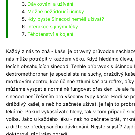
Dávkování a užívání
Možné nežádoucí účinky
Kdy byste Sinecod neměli užívat?
Interakce s jinými léky
Těhotenství a kojení
Každý z nás to zná - kašel je otravný průvodce nachlaze
nás může potrápit v každém věku. Když hledáme úlevu,
lécích obsahujících sinecod. Tenhle přípravek s účinnou 
dextromethorphan je specialista na suchý, dráždivý kaše
mozkovém centru, kde účinně ztlumí kašlací reflex, dí
můžeme vyspat a normálně fungovat přes den. Je ale fak
sinecod není řešením pro všechny typy kašle. Hodí se p
dráždivý kašel, a než ho začnete užívat, je fajn to prob
lékárně. Pokud vykašláváte hleny, tak v tom případě sin
volba. Jako u každého léku - než ho začnete brát, mrkně
a držte se předepsaného dávkování. Nejste si jistí? Zaj
doktorovi, rádi vám poradí.