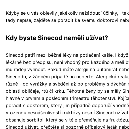
Kdyby se u vás objevily jakékoliv nežádoucí účinky, i ta
tady nepíše, zajděte se poradit ke svému doktorovi neb
Kdy byste Sinecod neměli užívat?
Sinecod patří mezi běžné léky na potlačení kašle. I kdy
lékárně bez předpisu, není vhodný pro každého a měli b
mu raději vyhnout. Pokud máte alergii na butamirát nebo
Sinecodu, v žádném případě ho neberte. Alergická reak
různě - od vyrážky a svědění až po problémy s dýchán
oblasti obličeje, rtů či krku. Těhotné ženy by se měly S
hlavně v prvním a posledním trimestru těhotenství. Kojí
poradit s doktorem, který jim případně doporučí vhodnějš
vrozenou nesnášenlivostí fruktózy nesmí Sinecod užívat
obsahuje sorbitol, který se v těle přeměňuje na fruktóz
Sinecod užívat, přečtěte si pozorně příbalový leták neb