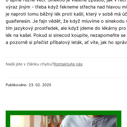
výraz jiným - třeba když řekneme střecha nad hlavou m
je naproti tomu běžný lék proti kašli, který v sobě má ú
guaifenesin. Je fajn vědět, že když mluvíme o sinekodu v
tím jazykový prostředek, ale když jdeme do lékárny pro
lék na kašel. Pokud si sinecod koupíte, nezapomeňte se 
a pozorně si přečíst příbalový leták, ať víte, jak ho sprá
Našli jste v článku chybu?
Kontaktujte nás
Publikováno: 23. 02. 2025