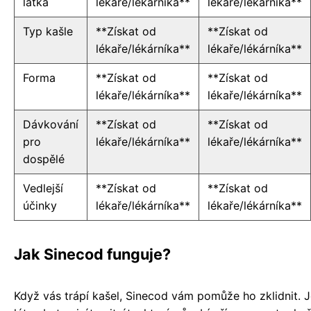
látka
lékaře/lékárníka**
lékaře/lékárníka**
Typ kašle
**Získat od
**Získat od
lékaře/lékárníka**
lékaře/lékárníka**
Forma
**Získat od
**Získat od
lékaře/lékárníka**
lékaře/lékárníka**
Dávkování
**Získat od
**Získat od
pro
lékaře/lékárníka**
lékaře/lékárníka**
dospělé
Vedlejší
**Získat od
**Získat od
účinky
lékaře/lékárníka**
lékaře/lékárníka**
Jak Sinecod funguje?
Když vás trápí kašel, Sinecod vám pomůže ho zklidnit. J