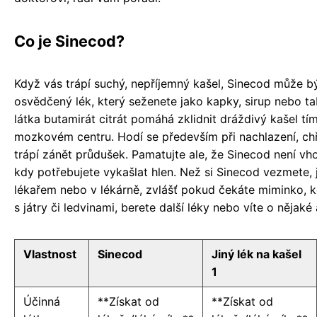
Co je Sinecod?
Když vás trápí suchý, nepříjemný kašel, Sinecod může b
osvědčený lék, který seženete jako kapky, sirup nebo ta
látka butamirát citrát pomáhá zklidnit dráždivý kašel tí
mozkovém centru. Hodí se především při nachlazení, ch
trápí zánět průdušek. Pamatujte ale, že Sinecod není vh
kdy potřebujete vykašlat hlen. Než si Sinecod vezmete, 
lékařem nebo v lékárně, zvlášť pokud čekáte miminko, k
s játry či ledvinami, berete další léky nebo víte o nějaké a
Vlastnost
Sinecod
Jiný lék na kašel
1
Účinná
**Získat od
**Získat od