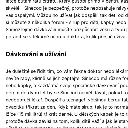
látce butamirátu citrátu, který působí přímo v centru ka
skvělé - Sinecod je bezpečný, protože neobsahuje návy
vás ospalými. Můžou ho užívat jak dospělí, tak děti od 
si můžete z několika forem - sirup pro děti, kapky nebo 
Samozřejmě dávkování musíte přizpůsobit věku a typu př
poradit se v lékárně nebo u doktora, kolik přesně užívat
Dávkování a užívání
Je důležité se řídit tím, co vám řekne doktor nebo lékárn
nevíte rady, klidně se jich zeptejte. Sinecod má různé fo
nebo kapky, a každá má svoje specifické dávkování po
dětem do dvou let by se Sinecod neměl dávat, pokud to
nedoporučí lékař. Dospělí a teenageři většinou berou tab
dvacítku třikrát za den. Když máte sirup, tak je to norm
lžíce (15 mililitrů) třikrát denně. U dětských kapek je to t
protože dávka závisí na tom, kolik dítě váží a jak je star