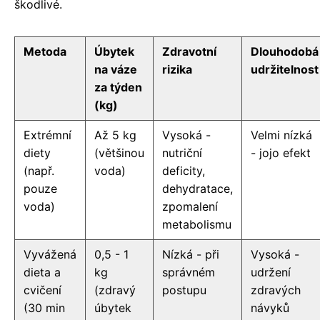
škodlivé.
Metoda
Úbytek
Zdravotní
Dlouhodobá
na váze
rizika
udržitelnost
za týden
(kg)
Extrémní
Až 5 kg
Vysoká -
Velmi nízká
diety
(většinou
nutriční
- jojo efekt
(např.
voda)
deficity,
pouze
dehydratace,
voda)
zpomalení
metabolismu
Vyvážená
0,5 - 1
Nízká - při
Vysoká -
dieta a
kg
správném
udržení
cvičení
(zdravý
postupu
zdravých
(30 min
úbytek
návyků