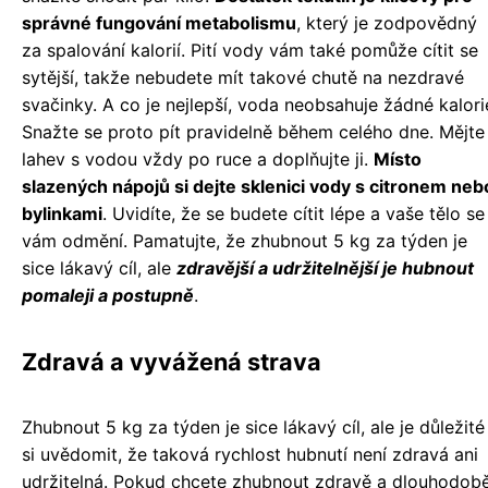
správné fungování metabolismu
, který je zodpovědný
za spalování kalorií. Pití vody vám také pomůže cítit se
sytější, takže nebudete mít takové chutě na nezdravé
svačinky. A co je nejlepší, voda neobsahuje žádné kalori
Snažte se proto pít pravidelně během celého dne. Mějte
lahev s vodou vždy po ruce a doplňujte ji.
Místo
slazených nápojů si dejte sklenici vody s citronem neb
bylinkami
. Uvidíte, že se budete cítit lépe a vaše tělo se
vám odmění. Pamatujte, že zhubnout 5 kg za týden je
sice lákavý cíl, ale
zdravější a udržitelnější je hubnout
pomaleji a postupně
.
Zdravá a vyvážená strava
Zhubnout 5 kg za týden je sice lákavý cíl, ale je důležité
si uvědomit, že taková rychlost hubnutí není zdravá ani
udržitelná. Pokud chcete zhubnout zdravě a dlouhodobě