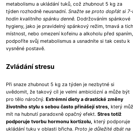
metabolismu a ukládání tuků, což zhubnout 5 kg za
týden rozhodně neusnadní.
Snažte se proto dopřát si 7-
hodin kvalitního spánku denně.
Dodržováním spánkové
hygieny, jako je pravidelný spánkový režim, tmavá a tic
místnost, nebo omezení kofeinu a alkoholu před spaním,
podpoříte svůj metabolismus a usnadníte si tak cestu k
vysněné postavě.
Zvládání stresu
Při snaze zhubnout 5 kg za týden je nezbytné si
uvědomit, že takový cíl je velmi ambiciózní a může být
pro tělo náročný.
Extrémní diety a drastické změny
životního stylu s sebou často přinášejí stres,
který mů
mít na hubnutí paradoxně opačný efekt.
Stres totiž
podporuje tvorbu hormonu kortizolu,
který podporuje
ukládání tuku v oblasti břicha.
Proto je důležité dbát na