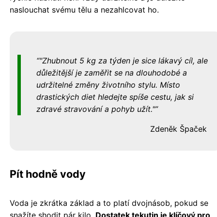
naslouchat svému tělu a nezahlcovat ho.
"Zhubnout 5 kg za týden je sice lákavý cíl, ale
důležitější je zaměřit se na dlouhodobé a
udržitelné změny životního stylu. Místo
drastických diet hledejte spíše cestu, jak si
zdravé stravování a pohyb užít."
Zdeněk Špaček
Pít hodně vody
Voda je zkrátka základ a to platí dvojnásob, pokud se
snažíte shodit pár kilo.
Dostatek tekutin je klíčový pro