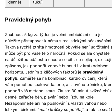
denně)
tuku)
Pravidelný pohyb
Zhubnout 5 kg za týden je velmi ambiciózní cíl a je
důležité přistupovat k němu s realistickými očekáváními
Taková rychlá ztráta hmotnosti obvykle není udržitelná 
může být pro vaše tělo náročná. Pokud se ale chystáte
na důležitou událost a chcete se cítit co nejlépe, existují
způsoby, jak podpořit zdravé hubnutí i v krátkodobém
horizontu. Jedním z klíčových faktorů je
pravidelný
pohyb
. Zaměřte se na kombinaci kardio cvičení, která
vám pomohou spalovat kalorie, a silového tréninku, kter
podpoří váš metabolismus. Zkuste 30 minut svižné chůz
denně, zařaďte běh, plavání nebo jízdu na kole.
Nezapomínejte ani na posilování s vlastní vahou nebo
lehkými činkami.
I malé krůčky se počítají
, a tak se snaž