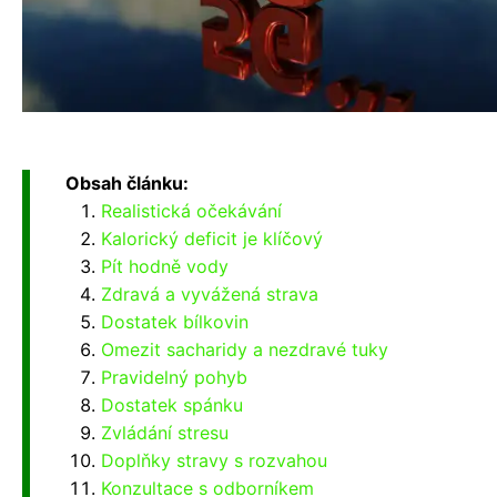
Obsah článku:
Realistická očekávání
Kalorický deficit je klíčový
Pít hodně vody
Zdravá a vyvážená strava
Dostatek bílkovin
Omezit sacharidy a nezdravé tuky
Pravidelný pohyb
Dostatek spánku
Zvládání stresu
Doplňky stravy s rozvahou
Konzultace s odborníkem