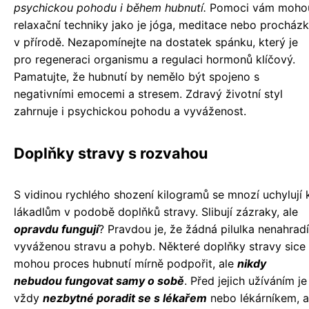
psychickou pohodu i během hubnutí.
Pomoci vám moho
relaxační techniky jako je jóga, meditace nebo procház
v přírodě. Nezapomínejte na dostatek spánku, který je
pro regeneraci organismu a regulaci hormonů klíčový.
Pamatujte, že hubnutí by nemělo být spojeno s
negativními emocemi a stresem. Zdravý životní styl
zahrnuje i psychickou pohodu a vyváženost.
Doplňky stravy s rozvahou
S vidinou rychlého shození kilogramů se mnozí uchylují 
lákadlům v podobě doplňků stravy. Slibují zázraky, ale
opravdu fungují
? Pravdou je, že žádná pilulka nenahradí
vyváženou stravu a pohyb. Některé doplňky stravy sice
mohou proces hubnutí mírně podpořit, ale
nikdy
nebudou fungovat samy o sobě
. Před jejich užíváním je
vždy
nezbytné poradit se s lékařem
nebo lékárníkem, a