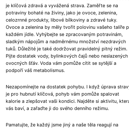
je klíčová zdravá a vyvážená strava. Zaměřte se na
potraviny bohaté na živiny, jako je ovoce, zelenina,
celozrnné produkty, libové bílkoviny a zdravé tuky.
Ovoce a zelenina by měly tvořit polovinu vašeho talíře p
každém jídle. Vyhýbejte se zpracovaným potravinám,
sladkým nápojům a nadměrnému množství nezdravých
tuků. Důležité je také dodržovat pravidelný pitný režim.
Pijte dostatek vody, bylinkových čajů nebo neslazených
ovocných šťáv. Voda vám pomůže cítit se sytější a
podpoří váš metabolismus.
Nezapomínejte na dostatek pohybu. I když úprava strav
je pro hubnutí klíčová, pohyb vám pomůže spalovat
kalorie a zlepšovat vaši kondici. Najděte si aktivitu, kter
vás baví, a zařaďte ji do svého denního režimu.
Pamatujte, že každý jsme jiný a naše těla reagují na