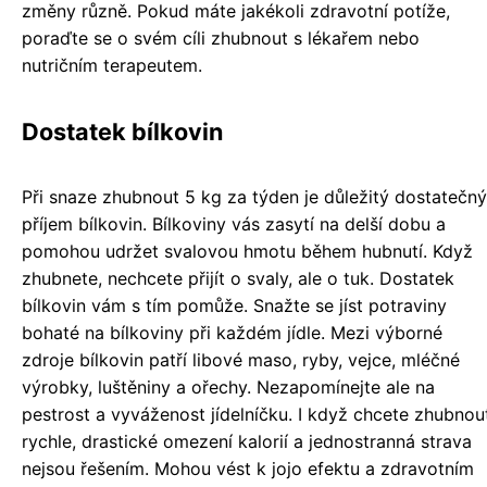
změny různě. Pokud máte jakékoli zdravotní potíže,
poraďte se o svém cíli zhubnout s lékařem nebo
nutričním terapeutem.
Dostatek bílkovin
Při snaze zhubnout 5 kg za týden je důležitý dostatečný
příjem bílkovin. Bílkoviny vás zasytí na delší dobu a
pomohou udržet svalovou hmotu během hubnutí. Když
zhubnete, nechcete přijít o svaly, ale o tuk. Dostatek
bílkovin vám s tím pomůže. Snažte se jíst potraviny
bohaté na bílkoviny při každém jídle. Mezi výborné
zdroje bílkovin patří libové maso, ryby, vejce, mléčné
výrobky, luštěniny a ořechy. Nezapomínejte ale na
pestrost a vyváženost jídelníčku. I když chcete zhubnou
rychle, drastické omezení kalorií a jednostranná strava
nejsou řešením. Mohou vést k jojo efektu a zdravotním