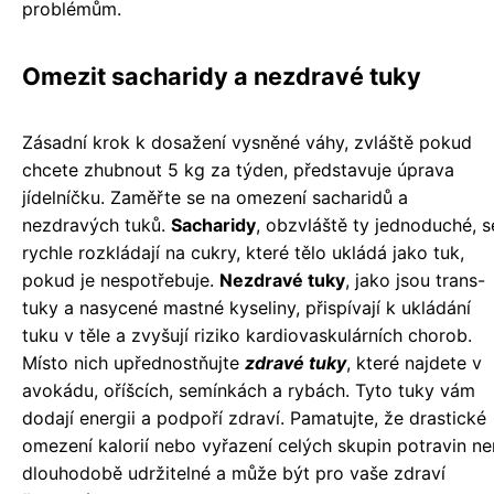
problémům.
Omezit sacharidy a nezdravé tuky
Zásadní krok k dosažení vysněné váhy, zvláště pokud
chcete zhubnout 5 kg za týden, představuje úprava
jídelníčku. Zaměřte se na omezení sacharidů a
nezdravých tuků.
Sacharidy
, obzvláště ty jednoduché, s
rychle rozkládají na cukry, které tělo ukládá jako tuk,
pokud je nespotřebuje.
Nezdravé tuky
, jako jsou trans-
tuky a nasycené mastné kyseliny, přispívají k ukládání
tuku v těle a zvyšují riziko kardiovaskulárních chorob.
Místo nich upřednostňujte
zdravé tuky
, které najdete v
avokádu, oříšcích, semínkách a rybách. Tyto tuky vám
dodají energii a podpoří zdraví. Pamatujte, že drastické
omezení kalorií nebo vyřazení celých skupin potravin ne
dlouhodobě udržitelné a může být pro vaše zdraví