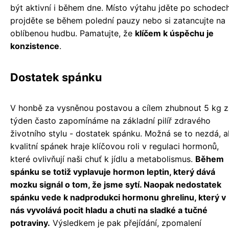
být aktivní i během dne. Místo výtahu jděte po schodech
projděte se během polední pauzy nebo si zatancujte na
oblíbenou hudbu. Pamatujte, že
klíčem k úspěchu je
konzistence
.
Dostatek spánku
V honbě za vysněnou postavou a cílem zhubnout 5 kg z
týden často zapomínáme na základní pilíř zdravého
životního stylu - dostatek spánku. Možná se to nezdá, a
kvalitní spánek hraje klíčovou roli v regulaci hormonů,
které ovlivňují naši chuť k jídlu a metabolismus.
Během
spánku se totiž vyplavuje hormon leptin, který dává
mozku signál o tom, že jsme sytí. Naopak nedostatek
spánku vede k nadprodukci hormonu ghrelinu, který v
nás vyvolává pocit hladu a chuti na sladké a tučné
potraviny.
Výsledkem je pak přejídání, zpomalení