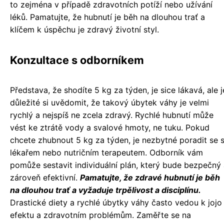
to zejména v případě zdravotních potíží nebo užívání
léků. Pamatujte, že hubnutí je běh na dlouhou trať a
klíčem k úspěchu je zdravý životní styl.
Konzultace s odborníkem
Představa, že shodíte 5 kg za týden, je sice lákavá, ale j
důležité si uvědomit, že takový úbytek váhy je velmi
rychlý a nejspíš ne zcela zdravý. Rychlé hubnutí může
vést ke ztrátě vody a svalové hmoty, ne tuku. Pokud
chcete zhubnout 5 kg za týden, je nezbytné poradit se 
lékařem nebo nutričním terapeutem. Odborník vám
pomůže sestavit individuální plán, který bude bezpečný
zároveň efektivní.
Pamatujte, že zdravé hubnutí je běh
na dlouhou trať a vyžaduje trpělivost a disciplínu.
Drastické diety a rychlé úbytky váhy často vedou k jojo
efektu a zdravotním problémům. Zaměřte se na