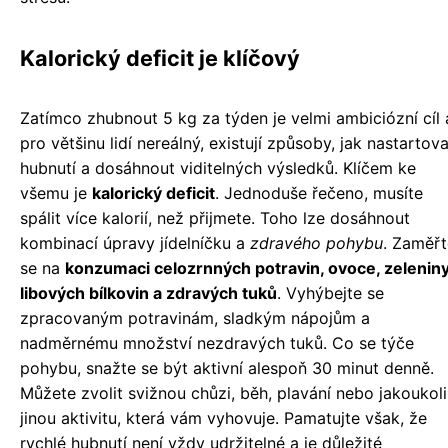
Kalorický deficit je klíčový
Zatímco zhubnout 5 kg za týden je velmi ambiciózní cíl 
pro většinu lidí nereálný, existují způsoby, jak nastartova
hubnutí a dosáhnout viditelných výsledků. Klíčem ke
všemu je
kalorický deficit
. Jednoduše řečeno, musíte
spálit více kalorií, než přijmete. Toho lze dosáhnout
kombinací úpravy jídelníčku a
zdravého pohybu
. Zaměřt
se na
konzumaci celozrnných potravin, ovoce, zeleniny
libových bílkovin a zdravých tuků
. Vyhýbejte se
zpracovaným potravinám, sladkým nápojům a
nadměrnému množství nezdravých tuků. Co se týče
pohybu, snažte se být aktivní alespoň 30 minut denně.
Můžete zvolit svižnou chůzi, běh, plavání nebo jakoukoli
jinou aktivitu, která vám vyhovuje. Pamatujte však, že
rychlé hubnutí není vždy udržitelné a je důležité