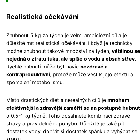
Realistická očekávání
Zhubnout 5 kg za týden je velmi ambiciózní cíl a je
důležité mít realistická očekávání. I když je technicky
možné zhubnout takové množství za týden,
většinou s
nejedná o ztrátu tuku, ale spíše o vodu a obsah střev
.
Rychlé hubnutí může být navíc
nezdravé a
kontraproduktivní
, protože může vést k jojo efektu a
zpomalení metabolismu.
Místo drastických diet a nereálných cílů je
mnohem
efektivnější a zdravější zaměřit se na postupné hubnut
o 0,5-1 kg týdně. Toho dosáhnete kombinací zdravé
stravy a pravidelného pohybu. Důležité je také pít
dostatek vody, dopřát si dostatek spánku a vyhýbat se
stresu.