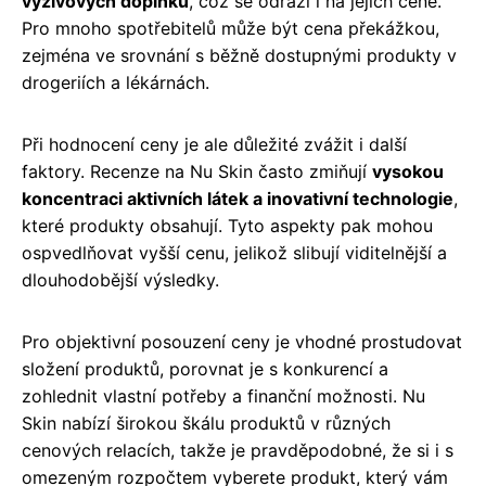
výživových doplňků
, což se odráží i na jejich ceně.
Pro mnoho spotřebitelů může být cena překážkou,
zejména ve srovnání s běžně dostupnými produkty v
drogeriích a lékárnách.
Při hodnocení ceny je ale důležité zvážit i další
faktory. Recenze na Nu Skin často zmiňují
vysokou
koncentraci aktivních látek a inovativní technologie
,
které produkty obsahují. Tyto aspekty pak mohou
ospvedlňovat vyšší cenu, jelikož slibují viditelnější a
dlouhodobější výsledky.
Pro objektivní posouzení ceny je vhodné prostudovat
složení produktů, porovnat je s konkurencí a
zohlednit vlastní potřeby a finanční možnosti. Nu
Skin nabízí širokou škálu produktů v různých
cenových relacích, takže je pravděpodobné, že si i s
omezeným rozpočtem vyberete produkt, který vám