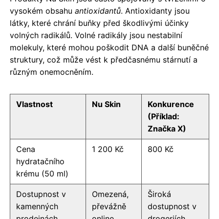
vysokém obsahu
antioxidantů
. Antioxidanty jsou
látky, které chrání buňky před škodlivými účinky
volných radikálů. Volné radikály jsou nestabilní
molekuly, které mohou poškodit DNA a další buněčné
struktury, což může vést k předčasnému stárnutí a
různým onemocněním.
Vlastnost
Nu Skin
Konkurence
(Příklad:
Značka X)
Cena
1 200 Kč
800 Kč
hydratačního
krému (50 ml)
Dostupnost v
Omezená,
Široká
kamenných
převážně
dostupnost v
prodejnách
online
drogeriích