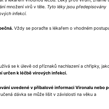
rání množení virů v těle.
Tyto léky jsou předepisovány
ových infekcí.
pečná.
Vždy se poraďte s lékařem o vhodném postupu
oužívá se k úlevě od příznaků nachlazení a chřipky, jako
í určen k léčbě virových infekcí.
ování uvedené v příbalové informaci Vironalu nebo 
čená dávka se může lišit v závislosti na věku a