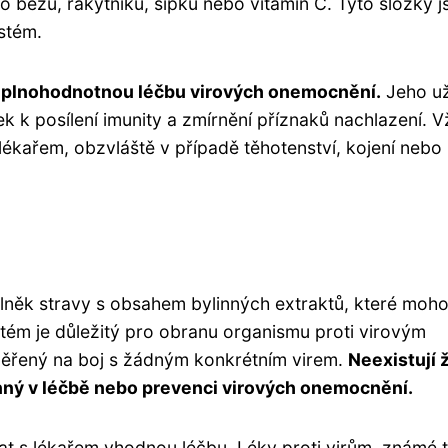
 bezu, rakytníku, šípků nebo vitamín C. Tyto složky j
stém.
í plnohodnotnou léčbu virových onemocnění.
Jeho už
k k posílení imunity a zmírnění příznaků nachlazení. V
 lékařem, obzvláště v případě těhotenství, kojení nebo
doplněk stravy s obsahem bylinných extraktů, které moh
stém je důležitý pro obranu organismu proti virovým
aměřený na boj s žádným konkrétním virem.
Neexistují 
inný v léčbě nebo prevenci virových onemocnění.
vat s lékařem vhodnou léčbu. Léky proti virům, známé 