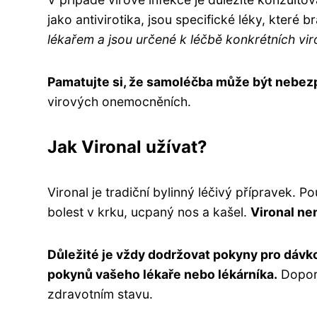
jako antivirotika, jsou specifické léky, které b
lékařem a jsou určené k léčbě konkrétních vir
Pamatujte si, že samoléčba může být nebez
virových onemocněních.
Jak Vironal užívat?
Vironal je tradiční bylinný léčivý přípravek. P
bolest v krku, ucpaný nos a kašel.
Vironal nen
Důležité je vždy dodržovat pokyny pro dávk
pokynů vašeho lékaře nebo lékárníka.
Doporu
zdravotním stavu.