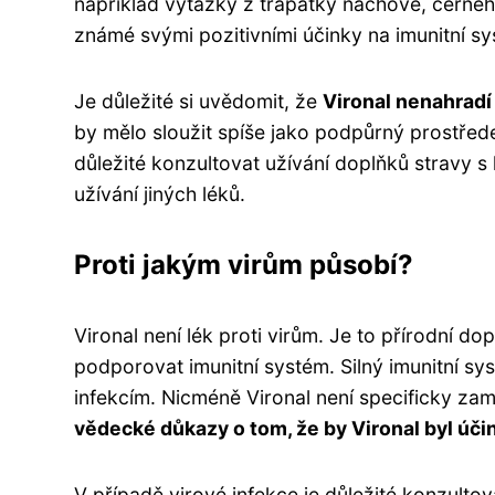
například výtažky z třapatky nachové, černého
známé svými pozitivními účinky na imunitní sy
Je důležité si uvědomit, že
Vironal nenahrad
by mělo sloužit spíše jako podpůrný prostřede
důležité konzultovat užívání doplňků stravy s
užívání jiných léků.
Proti jakým virům působí?
Vironal není lék proti virům. Je to přírodní 
podporovat imunitní systém. Silný imunitní sy
infekcím. Nicméně Vironal není specificky z
vědecké důkazy o tom, že by Vironal byl úč
V případě virové infekce je důležité konzulto