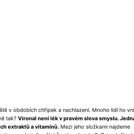
tě v obdobích chřipek a nachlazení. Mnoho lidí ho v
čně tak?
Vironal není lék v pravém slova smyslu. Jedn
ch extraktů a vitamínů.
Mezi jeho složkami najdeme