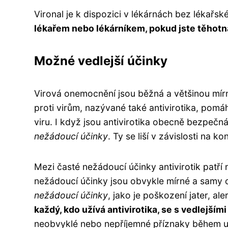
Vironal je k dispozici v lékárnách bez lékařs
lékařem nebo lékárníkem, pokud jste těhotná,
Možné vedlejší účinky
Virová onemocnění jsou běžná a většinou mír
proti virům, nazývané také antivirotika, pomáha
viru. I když jsou antivirotika obecně bezpečn
nežádoucí účinky
. Ty se liší v závislosti na k
Mezi časté nežádoucí účinky antivirotik patří 
nežádoucí účinky jsou obvykle mírné a samy 
nežádoucí účinky
, jako je poškození jater, a
každý, kdo užívá antivirotika, se s vedlejším
neobvyklé nebo nepříjemné příznaky během užív