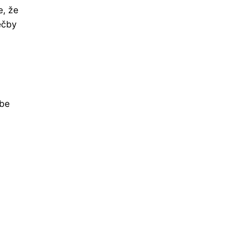
e, že
éčby
 be