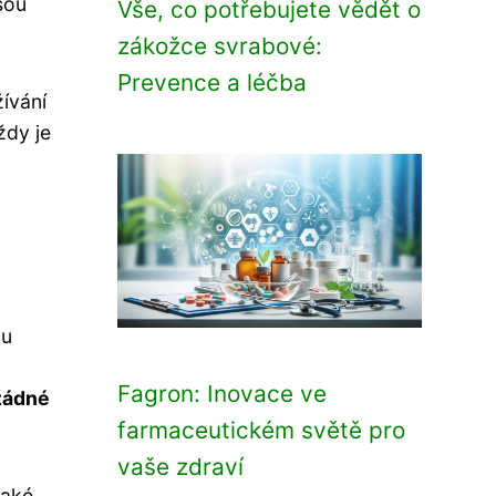
sou
Vše, co potřebujete vědět o
zákožce svrabové:
Prevence a léčba
ívání
ždy je
ou
Fagron: Inovace ve
žádné
farmaceutickém světě pro
vaše zdraví
také