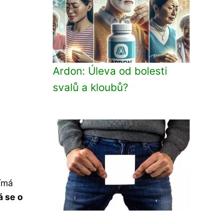
Ardon: Úleva od bolesti
svalů a kloubů?
nímá
á se o