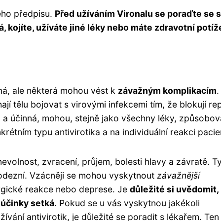
kého předpisu.
Před užíváním Vironalu se poraďte se 
 kojíte, užíváte jiné léky nebo máte zdravotní potíž
ná, ale některá mohou vést k
závažným komplikacím
.
jí tělu bojovat s virovými infekcemi tím, že blokují rep
á a účinná, mohou, stejně jako všechny léky, způsobov
onkrétním typu antivirotika a na individuální reakci pacie
nevolnost, zvracení, průjem, bolesti hlavy a závratě. T
odezní. Vzácněji se mohou vyskytnout
závažnější
lergické reakce nebo deprese. Je
důležité si uvědomit,
i účinky setká
. Pokud se u vás vyskytnou jakékoli
ání antivirotik, je důležité se poradit s lékařem. Te