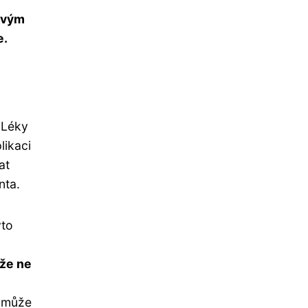
svým
e.
 Léky
likaci
at
nta.
yto
 že ne
n může