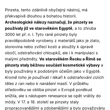
Pinzeta, tento zdánlivě obyčejný nástroj, má
překvapivě dlouhou a bohatou historii.
Archeologické nálezy naznačují, že pinzety se
používaly již ve starověkém Egyptě
, a to zhruba
3000 let př. n. l. Tyto rané pinzety byly
pravděpodobně vyrobeny z materiálů jako je zlato,
slonovina nebo zvířecí kosti a sloužily k úpravě
obočí, odstraňování chloupků, ale i k manipulaci s
malými předměty.
Ve starověkém Řecku a Římě se
pinzety staly běžnou součástí kosmetické výbavy
a
byly používány k podobným účelům jako v Egyptě.
Kromě toho je používali i lékaři k odstraňování cizích
těles z ran nebo k nanášení mastí.
V průběhu
středověku se obliba pinzet v Evropě poněkud
snížila, ale s nástupem renesance se opět vrátily do
módy. V 17. a 18. století se pinzety staly
propracovanějšími a zdobenějšími a byly považovány