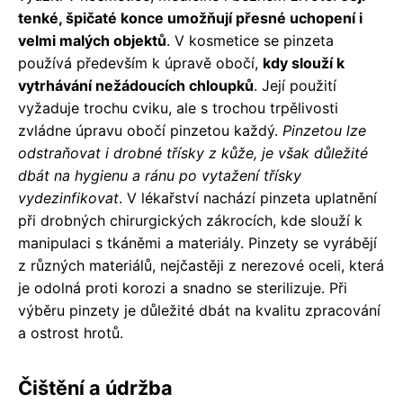
tenké, špičaté konce umožňují přesné uchopení i
velmi malých objektů
. V kosmetice se pinzeta
používá především k úpravě obočí,
kdy slouží k
vytrhávání nežádoucích chloupků
. Její použití
vyžaduje trochu cviku, ale s trochou trpělivosti
zvládne úpravu obočí pinzetou každý.
Pinzetou lze
odstraňovat i drobné třísky z kůže, je však důležité
dbát na hygienu a ránu po vytažení třísky
vydezinfikovat
. V lékařství nachází pinzeta uplatnění
při drobných chirurgických zákrocích, kde slouží k
manipulaci s tkáněmi a materiály. Pinzety se vyrábějí
z různých materiálů, nejčastěji z nerezové oceli, která
je odolná proti korozi a snadno se sterilizuje. Při
výběru pinzety je důležité dbát na kvalitu zpracování
a ostrost hrotů.
Čištění a údržba