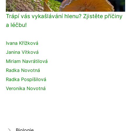
Trápí vás vykašlávání hlenu? Zjistěte příčiny
a léčbu!
Ivana Křížková
Janina Vítková
Miriam Navrátilová
Radka Novotná
Radka Pospíšilová
Veronika Novotná
Biologie