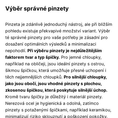
Výběr správné pinzety
Pinzeta je zdánlivě jednoduchý nástroj, ale při bližším
pohledu existuje překvapivé množství variant. Výběr
té správné pinzety pro vaše potřeby je zásadní pro
dosažení optimálních výsledků a minimalizaci
nepohodlí.
Při výběru pinzety je nejdůležitějším
faktorem tvar a typ špičky.
Pro jemné chloupky,
například na obličeji, jsou ideální pinzety s ostrou,
šikmou špičkou, která umožňuje přesné uchopení i
těch nejjemnějších chloupků.
Pro silnější chloupky,
jako jsou obočí, jsou vhodné pinzety s plochou,
zkosenou špičkou, která poskytuje silnější úchop.
Kromě tvaru špičky je důležitý i materiál pinzety.
Nerezová ocel je hygienická a odolná, zatímco
pinzety s potaženými špičkami, například keramikou,
minimalizují riziko sklouznutí a poškození pokožky.