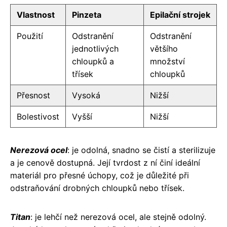
Vlastnost
Pinzeta
Epilační strojek
Použití
Odstranění
Odstranění
jednotlivých
většího
chloupků a
množství
třísek
chloupků
Přesnost
Vysoká
Nižší
Bolestivost
Vyšší
Nižší
Nerezová ocel
: je odolná, snadno se čistí a sterilizuje
a je cenově dostupná. Její tvrdost z ní činí ideální
materiál pro přesné úchopy, což je důležité při
odstraňování drobných chloupků nebo třísek.
Titan
: je lehčí než nerezová ocel, ale stejně odolný.