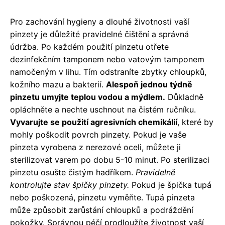
Pro zachování hygieny a dlouhé životnosti vaší
pinzety je důležité pravidelné čištění a správná
údržba. Po každém použití pinzetu otřete
dezinfekčním tamponem nebo vatovým tamponem
namočeným v lihu. Tím odstraníte zbytky chloupků,
kožního mazu a bakterií.
Alespoň jednou týdně
pinzetu umyjte teplou vodou a mýdlem.
Důkladně
opláchněte a nechte uschnout na čistém ručníku.
Vyvarujte se použití agresivních chemikálií
, které by
mohly poškodit povrch pinzety. Pokud je vaše
pinzeta vyrobena z nerezové oceli, můžete ji
sterilizovat varem po dobu 5-10 minut. Po sterilizaci
pinzetu osušte čistým hadříkem.
Pravidelně
kontrolujte stav špičky pinzety.
Pokud je špička tupá
nebo poškozená, pinzetu vyměňte. Tupá pinzeta
může způsobit zarůstání chloupků a podráždění
pokožky. Správnou péčí prodloužíte životnost vaší