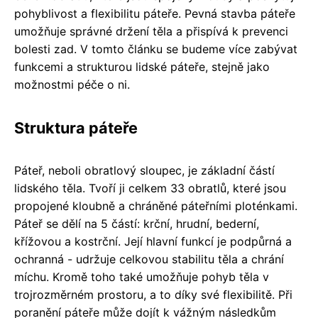
pohyblivost a flexibilitu páteře. Pevná stavba páteře
umožňuje správné držení těla a přispívá k prevenci
bolesti zad. V tomto článku se budeme více zabývat
funkcemi a strukturou lidské páteře, stejně jako
možnostmi péče o ni.
Struktura páteře
Páteř, neboli obratlový sloupec, je základní částí
lidského těla. Tvoří ji celkem 33 obratlů, které jsou
propojené kloubně a chráněné páteřními ploténkami.
Páteř se dělí na 5 částí: krční, hrudní, bederní,
křížovou a kostrční. Její hlavní funkcí je podpůrná a
ochranná - udržuje celkovou stabilitu těla a chrání
míchu. Kromě toho také umožňuje pohyb těla v
trojrozměrném prostoru, a to díky své flexibilitě. Při
poranění páteře může dojít k vážným následkům