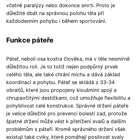
včetně paralýzy nebo dokonce smrti. Proto je
důležité dbát na správnou polohu těla při
každodenním pohybu i během sportování.
Funkce páteře
Páteř, neboli osa kostra člověka, má v těle nesmírně
důležitou roli. Je to totiž nejen podpůrný prvek
celého těla, ale také chrání míchu a dává základ
koordinaci a pohybu. Páteř se skládá z 33-34
obratlů, které jsou propojeny kloubními spoji a
chrupavčitými destičkami, což umožňuje flexibilitu a
pohyblivost celé konstrukce. Správné držení páteře
je velice důležité pro prevenci bolestí zad, protože
špatné držení může vést k přetížení svalů a dalším
problémům s páteří. Kromě správného držení však
existují také cviky, které pomáhají posilovat svaly