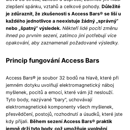
zlepšení spánku, vztahů a celkové pohody.
Důležité
je zdůraznit, že zkušenosti s Access Bars® se liší u
každého jednotlivce a neexistuje žádný „správný“
nebo „špatný“ výsledek.
Někteří lidé pocítí změnu
ihned po prvním sezení, zatímco jiní potřebují více
opakování, aby zaznamenali požadované výsledky.
Princip fungování Access Bars
Access Bars® je soubor 32 bodů na hlavě, které při
jemném dotyku uvolňují elektromagnetický náboj
myšlenek, pocitů a emocí, které vám již neslouží.
Tyto body, nazývané "bary", uchovávají
elektromagnetické komponenty všech myšlenek,
přesvědčení, postojů, rozhodnutí a úsudků, které jste
kdy přijali.
Během sezení Access Bars® praktik
jemně drží tyto body, což umožňuje uvolnění