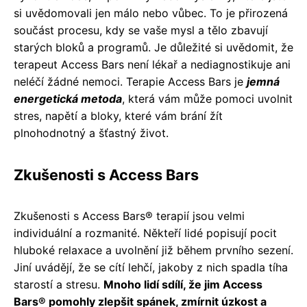
si uvědomovali jen málo nebo vůbec. To je přirozená
součást procesu, kdy se vaše mysl a tělo zbavují
starých bloků a programů. Je důležité si uvědomit, že
terapeut Access Bars není lékař a nediagnostikuje ani
neléčí žádné nemoci. Terapie Access Bars je
jemná
energetická metoda
, která vám může pomoci uvolnit
stres, napětí a bloky, které vám brání žít
plnohodnotný a šťastný život.
Zkušenosti s Access Bars
Zkušenosti s Access Bars® terapií jsou velmi
individuální a rozmanité. Někteří lidé popisují pocit
hluboké relaxace a uvolnění již během prvního sezení.
Jiní uvádějí, že se cítí lehčí, jakoby z nich spadla tíha
starostí a stresu.
Mnoho lidí sdílí, že jim Access
Bars® pomohly zlepšit spánek, zmírnit úzkost a