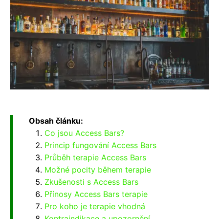
Obsah článku:
Co jsou Access Bars?
Princip fungování Access Bars
Průběh terapie Access Bars
Možné pocity během terapie
Zkušenosti s Access Bars
Přínosy Access Bars terapie
Pro koho je terapie vhodná
Kontraindikace a upozornění