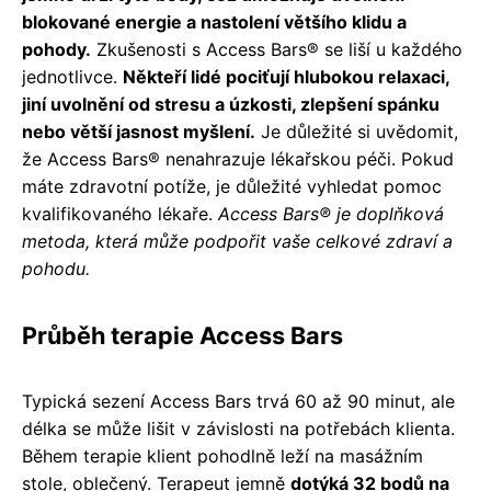
blokované energie a nastolení většího klidu a
pohody.
Zkušenosti s Access Bars® se liší u každého
jednotlivce.
Někteří lidé pociťují hlubokou relaxaci,
jiní uvolnění od stresu a úzkosti, zlepšení spánku
nebo větší jasnost myšlení.
Je důležité si uvědomit,
že Access Bars® nenahrazuje lékařskou péči. Pokud
máte zdravotní potíže, je důležité vyhledat pomoc
kvalifikovaného lékaře.
Access Bars® je doplňková
metoda, která může podpořit vaše celkové zdraví a
pohodu.
Průběh terapie Access Bars
Typická sezení Access Bars trvá 60 až 90 minut, ale
délka se může lišit v závislosti na potřebách klienta.
Během terapie klient pohodlně leží na masážním
stole, oblečený. Terapeut jemně
dotýká 32 bodů na