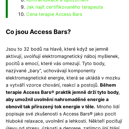
Jak najít certifikovaného terapeuta
Cena terapie Access Bars
Co jsou Access Bars?
Jsou to 32 bodů na hlavě, které když se jemně
aktivují, uvolňují elektromagnetický náboj myšlenek,
pocitů a emocí, které vás omezují. Tyto body,
nazývané „bary“, uchovávají komponenty
elektromagnetické energie, která se ukládá v mozku
a vytváří vzorce chování, reakcí a postojů.
Během
terapie Access Bars® praktik jemně drží tyto body,
aby umožnil uvolnění nahromaděné energie a
obnovil tak přirozený tok energie v těle.
Mnoho lidí
popisuje své zkušenosti s Access Bars® jako pocit
hluboké relaxace, uvolnění a lehkosti. Někteří pociťují
úlevu od stresu, úzkosti a deprese, zatímco jiní hlásí