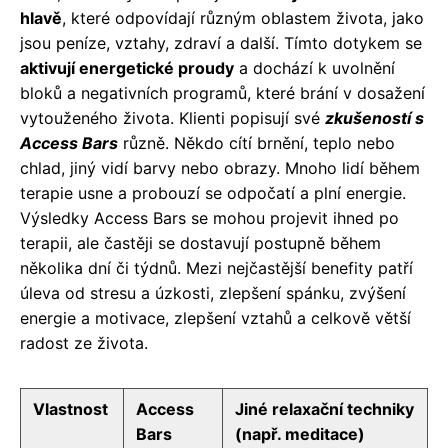
hlavě
, které odpovídají různým oblastem života, jako
jsou peníze, vztahy, zdraví a další. Tímto dotykem se
aktivují energetické proudy
a dochází k uvolnění
bloků a negativních programů, které brání v dosažení
vytouženého života. Klienti popisují své
zkušeností s
Access Bars
různě. Někdo cítí brnění, teplo nebo
chlad, jiný vidí barvy nebo obrazy. Mnoho lidí během
terapie usne a probouzí se odpočatí a plní energie.
Výsledky Access Bars se mohou projevit ihned po
terapii, ale častěji se dostavují postupně během
několika dní či týdnů. Mezi nejčastější benefity patří
úleva od stresu a úzkosti, zlepšení spánku, zvýšení
energie a motivace, zlepšení vztahů a celkově větší
radost ze života.
Vlastnost
Access
Jiné relaxační techniky
Bars
(např. meditace)