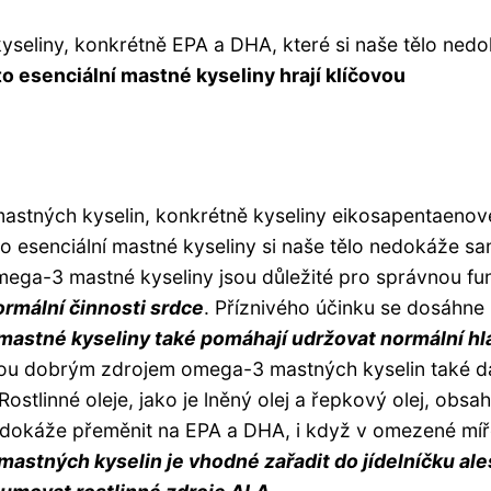
yseliny, konkrétně EPA a DHA, které si naše tělo ned
o esenciální mastné kyseliny hrají klíčovou
astných kyselin, konkrétně kyseliny eikosapentaenov
o esenciální mastné kyseliny si naše tělo nedokáže s
Omega-3 mastné kyseliny jsou důležité pro správnou fu
ormální činnosti srdce
. Příznivého účinku se dosáhne 
astné kyseliny také pomáhají udržovat normální hl
sou dobrým zdrojem omega-3 mastných kyselin také da
ostlinné oleje, jako je lněný olej a řepkový olej, obsah
lo dokáže přeměnit na EPA a DHA, i když v omezené míř
mastných kyselin je vhodné zařadit do jídelníčku al