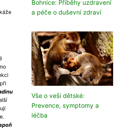
Bohnice: Příběhy uzdravení
a péče o duševní zdraví
okáže
é
amo
nkci
při
adinu
Vše o veši dětské:
lší
Prevence, symptomy a
ují
léčba
e.
espoň