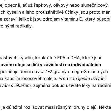
lej obecně, ať už řepkový, olivový nebo slunečnicový,
 kyselin a jeho protizánětlivé účinky jsou proto mén
 zdraví, jelikož jsou zdrojem vitamínu E, který působí
olnými radikály.
stných kyselin, konkrétně EPA a DHA, které jsou
vého oleje se liší v závislosti na individuálních
poručuje denní dávka 1-2 gramy omega-3 mastných
ma kapslím lososového oleje.
Před zahájením užívání
vání s lékařem,
zejména pokud užíváte léky na ředění
le je důležité rozlišovat mezi různými druhy olejů. Někt