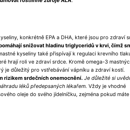
zumovat rostlinné zdroje ALA
.
seliny, konkrétně EPA a DHA, které jsou pro zdraví 
omáhají snižovat hladinu triglyceridů v krvi, čímž sn
tné kyseliny také přispívají k regulaci krevního tlak
které hrají roli ve zdraví srdce. Kromě omega-3 mastný
rý je důležitý pro vstřebávání vápníku a zdraví kostí.
ým rizikem srdečních onemocnění.
Je důležité si uvěd
náhradu léků předepsaných lékařem.
Vždy je vhodné
sového oleje do svého jídelníčku, zejména pokud máte