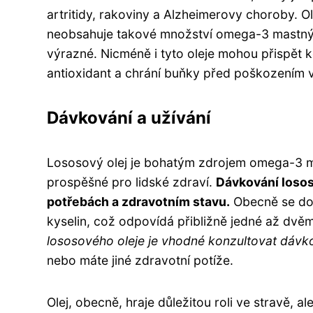
artritidy, rakoviny a Alzheimerovy choroby. O
neobsahuje takové množství omega-3 mastných
výrazné. Nicméně i tyto oleje mohou přispět ke
antioxidant a chrání buňky před poškozením v
Dávkování a užívání
Lososový olej je bohatým zdrojem omega-3 ma
prospěšné pro lidské zdraví.
Dávkování lososo
potřebách a zdravotním stavu.
Obecně se do
kyselin, což odpovídá přibližně jedné až dvě
lososového oleje je vhodné konzultovat dávko
nebo máte jiné zdravotní potíže.
Olej, obecně, hraje důležitou roli ve stravě, a