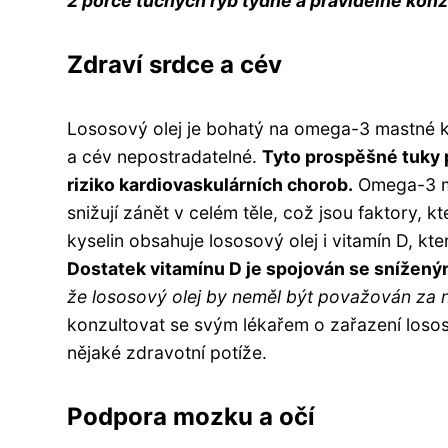
2 porce tučných ryb týdně a pravidelně kon
Zdraví srdce a cév
Lososový olej je bohatý na omega-3 mastné ky
a cév nepostradatelné.
Tyto prospěšné tuky p
riziko kardiovaskulárních chorob.
Omega-3 mas
snižují zánět v celém těle, což jsou faktory, 
kyselin obsahuje lososový olej i vitamín D, kte
Dostatek vitamínu D je spojován se snížen
že lososový olej by neměl být považován za 
konzultovat se svým lékařem o zařazení loso
nějaké zdravotní potíže.
Podpora mozku a očí