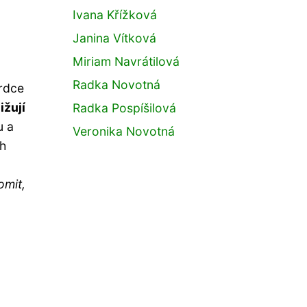
Ivana Křížková
Janina Vítková
Miriam Navrátilová
Radka Novotná
srdce
ižují
Radka Pospíšilová
u a
Veronika Novotná
ch
omit,