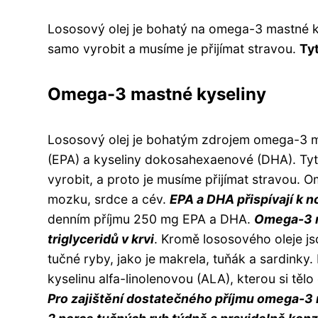
Lososový olej je bohatý na omega-3 mastné k
samo vyrobit a musíme je přijímat stravou.
Tyt
Omega-3 mastné kyseliny
Lososový olej je bohatým zdrojem omega-3 m
(EPA) a kyseliny dokosahexaenové (DHA). Tyt
vyrobit, a proto je musíme přijímat stravou. 
mozku, srdce a cév.
EPA a DHA přispívají k n
denním příjmu 250 mg EPA a DHA.
Omega-3 m
triglyceridů v krvi
. Kromě lososového oleje j
tučné ryby, jako je makrela, tuňák a sardinky. R
kyselinu alfa-linolenovou (ALA), kterou si tě
Pro zajištění dostatečného příjmu omega-3 