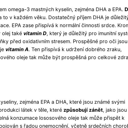
em omega-3 mastných kyselin, zejména DHA a EPA.
 a to v každém věku. Dostatečný příjem DHA je důležit
race. EPA zase přispívá k normální činnosti srdce. Kr
 olej také
vitamin D
, který je důležitý pro imunitní sys
buňky před oxidativním stresem. Prospěšné pro oči jsou 
 je
vitamin A
. Ten přispívá k udržení dobrého zraku,
ového oleje tak může být prospěšná pro celkové zdra
yseliny, zejména EPA a DHA, které jsou známé svými
rodukci látek v těle, které
způsobují zánět
, jako jsou
idelná konzumace lososového oleje tak může přispět k
 spojován s řadou onemocnění, včetně srdečních choro