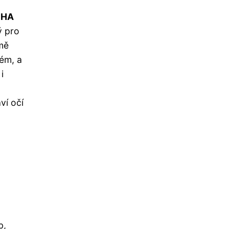
DHA
ý pro
omě
tém, a
i
ví očí
b,