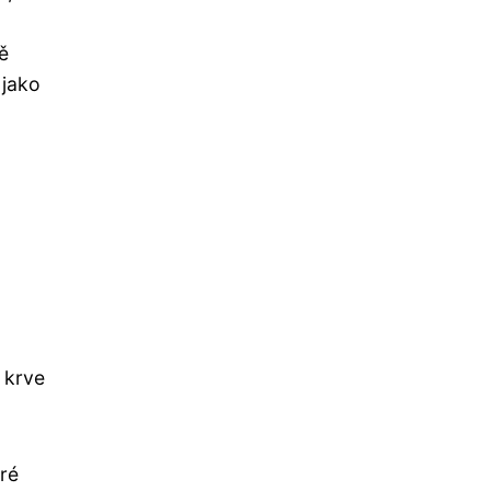
ě
 jako
 krve
eré