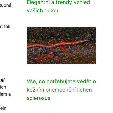
Elegantní a trendy vzhled
stupné
vašich rukou
t tak
jí
Vše, co potřebujete vědět o
ích
kožním onemocnění lichen
ojem a
sclerosus
ý
tein