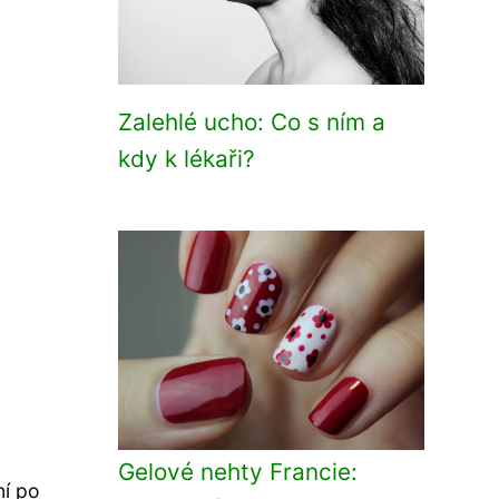
Zalehlé ucho: Co s ním a
kdy k lékaři?
Gelové nehty Francie:
ní po