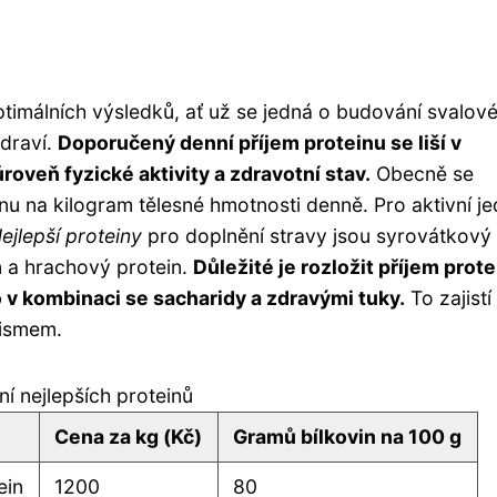
ptimálních výsledků, ať už se jedná o budování svalov
zdraví.
Doporučený denní příjem proteinu se liší v
 úroveň fyzické aktivity a zdravotní stav.
Obecně se
 na kilogram tělesné hmotnosti denně. Pro aktivní je
ejlepší proteiny
pro doplnění stravy jsou syrovátkový
in a hrachový protein.
Důležité je rozložit příjem prot
v kombinaci se sacharidy a zdravými tuky.
To zajistí
nismem.
í nejlepších proteinů
Cena za kg (Kč)
Gramů bílkovin na 100 g
ein
1200
80