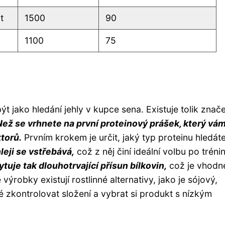
t
1500
90
1100
75
t jako hledání jehly v kupce sena. Existuje tolik znač
Než se vrhnete na první proteinový prášek, který vá
ktorů.
Prvním krokem je určit, jaký typ proteinu hledáte
leji se vstřebává,
což z něj činí ideální volbu po tréni
uje tak dlouhotrvající přísun bílkovin,
což je vhodn
ýrobky existují rostlinné alternativy, jako je sójový,
é zkontrolovat složení a vybrat si produkt s nízkým