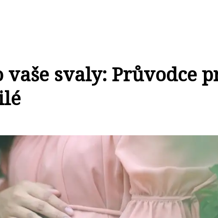
o vaše svaly: Průvodce p
ilé