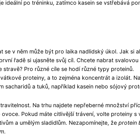
je ideální po tréninku, zatímco kasein se vstřebává pom
t se v něm může být pro laika nadlidský úkol. Jak si a
rvní řadě si ujasněte svůj cíl. Chcete nabrat svalovou
 stravě? Pro různé cíle se hodí různé typy proteinů.
ovátkové proteiny, a to zejména koncentrát a izolát. 
m sacharidů a tuků, například kasein nebo sójový prot
travitelnost. Na trhu najdete nepřeberné množství příc
ovoce. Pokud máte citlivější trávení, volte proteiny s 
itivům a umělým sladidlům. Nezapomínejte, že
protein 
em
.