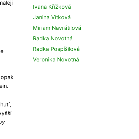
aleji
Ivana Křížková
Janina Vítková
Miriam Navrátilová
Radka Novotná
Radka Pospíšilová
le
Veronika Novotná
Naopak
ein.
hutí,
vyšší
by