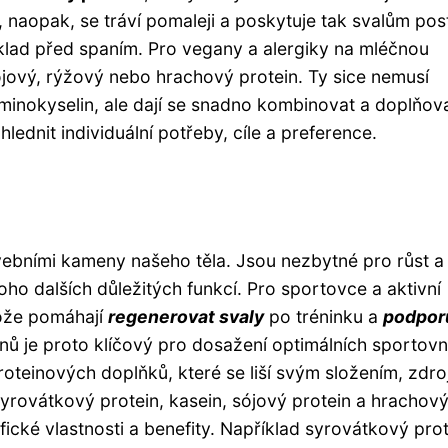
, naopak, se tráví pomaleji a poskytuje tak svalům po
klad před spaním. Pro vegany a alergiky na mléčnou
sójový, rýžový nebo hrachový protein. Ty sice nemusí
inokyselin, ale dají se snadno kombinovat a doplňova
ohlednit individuální potřeby, cíle a preference.
tavebními kameny našeho těla. Jsou nezbytné pro růst a
o dalších důležitých funkcí. Pro sportovce a aktivní
tože pomáhají
regenerovat svaly
po tréninku a
podporu
inů je proto klíčový pro dosažení optimálních sportovn
proteinových doplňků, které se liší svým složením, zdr
syrovátkový protein, kasein, sójový protein a hrachov
fické vlastnosti a benefity. Například syrovátkový pro