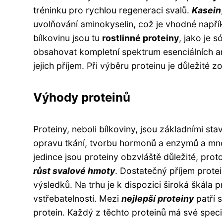
tréninku pro rychlou regeneraci svalů.
Kasein
uvolňování aminokyselin, což je vhodné napří
bílkovinu jsou tu
rostlinné proteiny
, jako je 
obsahovat kompletní spektrum esenciálních am
jejich příjem. Při výběru proteinu je důležité z
Výhody proteinů
Proteiny, neboli bílkoviny, jsou základními s
opravu tkání, tvorbu hormonů a enzymů a mnoh
jedince jsou proteiny obzvláště důležité, pro
růst svalové hmoty
. Dostatečný příjem prote
výsledků. Na trhu je k dispozici široká škála 
vstřebatelností. Mezi
nejlepší proteiny
patří 
protein. Každý z těchto proteinů má své speci