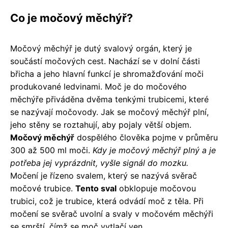
Co je močový měchýř?
Močový měchýř je dutý svalový orgán, který je
součástí močových cest. Nachází se v dolní části
břicha a jeho hlavní funkcí je shromažďování moči
produkované ledvinami. Moč je do močového
měchýře přiváděna dvěma tenkými trubicemi, které
se nazývají močovody. Jak se močový měchýř plní,
jeho stěny se roztahují, aby pojaly větší objem.
Močový měchýř
dospělého člověka pojme v průměru
300 až 500 ml moči.
Kdy je močový měchýř plný a je
potřeba jej vyprázdnit, vyšle signál do mozku.
Močení je řízeno svalem, který se nazývá svěrač
močové trubice.
Tento sval
obklopuje močovou
trubici, což je trubice, která odvádí moč z těla. Při
močení se svěrač uvolní a svaly v močovém měchýři
se smrští, čímž se moč vytlačí ven.