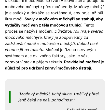
k ukládání moči. Moč se tvoří v ledvinách a putuje do
močového měchýře přes močovody. Močový měchýř
je elastický a dokáže se roztáhnout, aby pojal až půl
litru moči.
Svaly v močovém měchýři se stahují, aby
vytlačily moč ven z těla močovou trubicí.
Tento
proces se nazývá močení.
Důležitou roli hraje svěrač
močového měchýře, který je zodpovědný za
zadržování moči v močovém měchýři, dokud není
vhodné jít na toaletu.
Močení je řízeno nervovým
systémem a je ovlivněno faktory, jako je věk,
zdravotní stav a příjem tekutin.
Pravidelné močení je
důležité pro udržení zdraví močového ústrojí.
Močový měchýř, tichý sluha, trpělivý přítel,
jenž čeká na naši pohodlnost.
Bořivoj Novotný