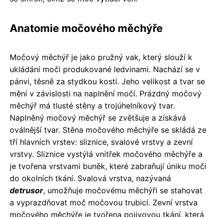
Anatomie močového měchýře
Močový měchýř je jako pružný vak, který slouží k
ukládání moči produkované ledvinami. Nachází se v
pánvi, těsně za stydkou kostí. Jeho velikost a tvar se
mění v závislosti na naplnění močí. Prázdný močový
měchýř má tlusté stěny a trojúhelníkový tvar.
Naplněný močový měchýř se zvětšuje a získává
oválnější tvar. Stěna močového měchýře se skládá ze
tří hlavních vrstev: sliznice, svalové vrstvy a zevní
vrstvy. Sliznice vystýlá vnitřek močového měchýře a
je tvořena vrstvami buněk, které zabraňují úniku moči
do okolních tkání. Svalová vrstva, nazývaná
detrusor
, umožňuje močovému měchýři se stahovat
a vyprazdňovat moč močovou trubicí. Zevní vrstva
močového měchýře je tvořena pojivovou tkání, která