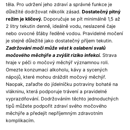
těla. Pro udržení jeho zdraví a správné funkce je
důležité dodržovat několik zásad.
Dostatečný pitný
režim je klíčový.
Doporučuje se pít minimálně 1,5 až
2 litry tekutin denně, ideálně vodu, neslazené čaje
nebo ovocné šťáby ředěné vodou. Pravidelné močení
je stejně důležité jako dostatečný příjem tekutin.
Zadržování moči může vést k oslabení svalů
močového měchýře a zvýšit riziko infekcí.
Strava
hraje v péči o močový měchýř významnou roli.
Omezte konzumaci alkoholu, kávy a sycených
nápojů, které mohou dráždit močový měchýř.
Naopak, zařaďte do jídelníčku potraviny bohaté na
vlákninu, která podporuje trávení a pravidelné
vyprazdňování. Dodržováním těchto jednoduchých
tipů můžete podpořit zdraví svého močového
měchýře a předejít nepříjemným zdravotním
komplikacím.