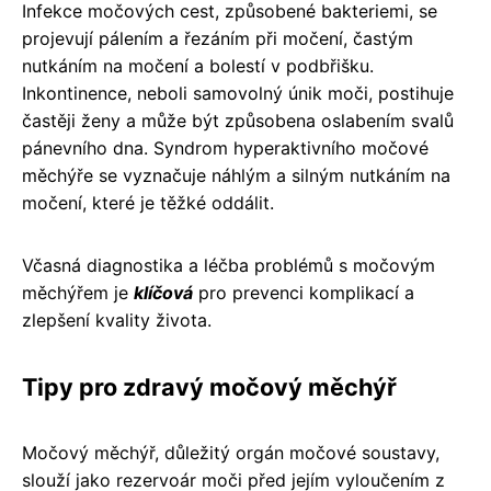
Infekce močových cest, způsobené bakteriemi, se
projevují pálením a řezáním při močení, častým
nutkáním na močení a bolestí v podbřišku.
Inkontinence, neboli samovolný únik moči, postihuje
častěji ženy a může být způsobena oslabením svalů
pánevního dna. Syndrom hyperaktivního močové
měchýře se vyznačuje náhlým a silným nutkáním na
močení, které je těžké oddálit.
Včasná diagnostika a léčba problémů s močovým
měchýřem je
klíčová
pro prevenci komplikací a
zlepšení kvality života.
Tipy pro zdravý močový měchýř
Močový měchýř, důležitý orgán močové soustavy,
slouží jako rezervoár moči před jejím vyloučením z