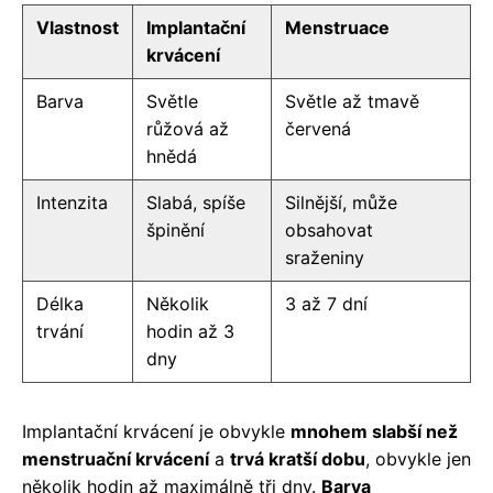
Vlastnost
Implantační
Menstruace
krvácení
Barva
Světle
Světle až tmavě
růžová až
červená
hnědá
Intenzita
Slabá, spíše
Silnější, může
špinění
obsahovat
sraženiny
Délka
Několik
3 až 7 dní
trvání
hodin až 3
dny
Implantační krvácení je obvykle
mnohem slabší než
menstruační krvácení
a
trvá kratší dobu
, obvykle jen
několik hodin až maximálně tři dny.
Barva