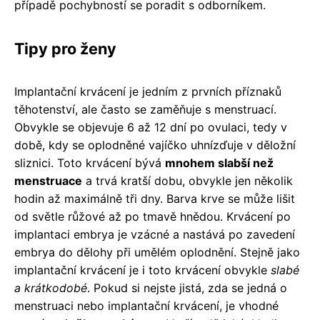
případě pochybností se poradit s odborníkem.
Tipy pro ženy
Implantační krvácení je jedním z prvních příznaků
těhotenství, ale často se zaměňuje s menstruací.
Obvykle se objevuje 6 až 12 dní po ovulaci, tedy v
době, kdy se oplodněné vajíčko uhnízďuje v děložní
sliznici. Toto krvácení bývá
mnohem slabší než
menstruace
a trvá kratší dobu, obvykle jen několik
hodin až maximálně tři dny. Barva krve se může lišit
od světle růžové až po tmavě hnědou. Krvácení po
implantaci embrya je vzácné a nastává po zavedení
embrya do dělohy při umělém oplodnění. Stejně jako
implantační krvácení je i toto krvácení obvykle
slabé
a krátkodobé
. Pokud si nejste jistá, zda se jedná o
menstruaci nebo implantační krvácení, je vhodné