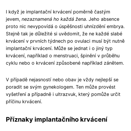
I když je implantační krvácení poměrně častým
jevem,
nezaznamená ho každá žena
. Jeho absence
proto nic nevypovídá o úspěšnosti uhnízdění embrya.
Stejně tak je důležité si uvědomit, že ne každé slabé
krvácení v prvních týdnech po ovulaci musí být nutně
implantační krvácení. Může se jednat i o jiný typ
krvácení, například o menstruaci, špinění v průběhu
cyklu nebo o krvácení způsobené například zánětem.
V případě nejasností nebo obav je vždy nejlepší se
poradit se svým gynekologem. Ten může provést
vyšetření a případně i ultrazvuk, který pomůže určit
příčinu krvácení.
Příznaky implantačního krvácení