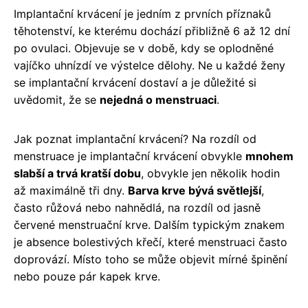
Implantační krvácení je jedním z prvních příznaků
těhotenství, ke kterému dochází přibližně 6 až 12 dní
po ovulaci. Objevuje se v době, kdy se oplodněné
vajíčko uhnízdí ve výstelce dělohy. Ne u každé ženy
se implantační krvácení dostaví a je důležité si
uvědomit, že se
nejedná o menstruaci
.
Jak poznat implantační krvácení? Na rozdíl od
menstruace je implantační krvácení obvykle
mnohem
slabší a trvá kratší dobu
, obvykle jen několik hodin
až maximálně tři dny.
Barva krve bývá světlejší
,
často růžová nebo nahnědlá, na rozdíl od jasně
červené menstruační krve. Dalším typickým znakem
je absence bolestivých křečí, které menstruaci často
doprovází. Místo toho se může objevit mírné špinění
nebo pouze pár kapek krve.