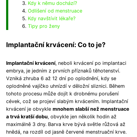
Kdy k němu dochází?
Odlišení od menstruace
Kdy navštívit lékaře?
Tipy pro ženy
Implantační krvácení: Co to je?
Implantační krvácení
, neboli krvácení po implantaci
embrya, je jedním z prvních příznaků těhotenství.
Vzniká zhruba 6 až 12 dní po oplodnění, kdy se
oplodněné vajíčko uhnízdí v děložní sliznici. Během
tohoto procesu může dojít k drobnému porušení
cévek, což se projeví slabým krvácením. Implantační
krvácení je obvykle
mnohem slabší než menstruace
a trvá kratší dobu
, obvykle jen několik hodin až
maximálně 3 dny. Barva krve bývá světle růžová až
hnědá, na rozdíl od jasně červené menstruační krve.