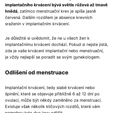
implantačního krvácení bývá světle růžová až tmavě
hnědá
, zatímco menstruační krev je spíše jasně
červená. Dalším rozdílem je absence krevních
sraženin v implantačním krvácení.
Je důležité si uvědomit, že ne u všech žen k
implantačnímu krvácení dochází. Pokud si nejste jistá,
zda je vaše krvácení implantační nebo menstruační,
je vždy nejlepší se poradit se svým gynekologem.
Odlišení od menstruace
Implantační krvácení, tedy slabé krvácení nebo
špinění, které se objevuje přibližně 6 až 12 dní po
ovulaci, může být někdy zaměněno za menstruaci.
Existuje však několik klíčových rozdílů, které vám
pomohou tyto dva jevy odlišit.