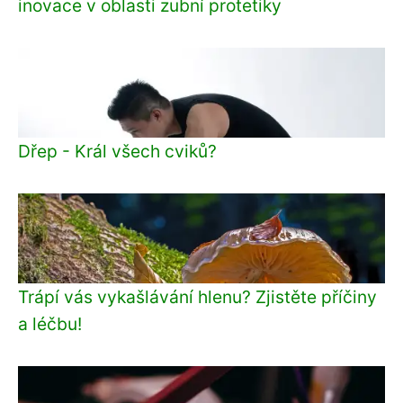
inovace v oblasti zubní protetiky
Dřep - Král všech cviků?
Trápí vás vykašlávání hlenu? Zjistěte příčiny
a léčbu!