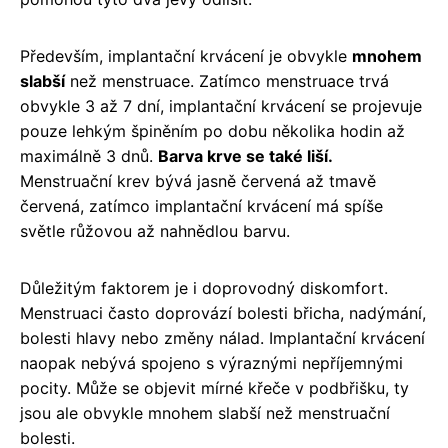
Především, implantační krvácení je obvykle
mnohem
slabší
než menstruace. Zatímco menstruace trvá
obvykle 3 až 7 dní, implantační krvácení se projevuje
pouze lehkým špiněním po dobu několika hodin až
maximálně 3 dnů.
Barva krve se také liší.
Menstruační krev bývá jasně červená až tmavě
červená, zatímco implantační krvácení má spíše
světle růžovou až nahnědlou barvu.
Důležitým faktorem je i doprovodný diskomfort.
Menstruaci často doprovází bolesti břicha, nadýmání,
bolesti hlavy nebo změny nálad. Implantační krvácení
naopak nebývá spojeno s výraznými nepříjemnými
pocity. Může se objevit mírné křeče v podbřišku, ty
jsou ale obvykle mnohem slabší než menstruační
bolesti.