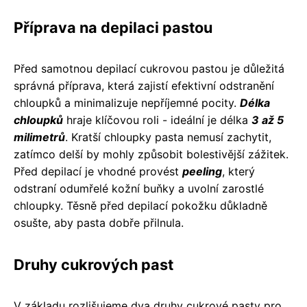
Příprava na depilaci pastou
Před samotnou depilací cukrovou pastou je důležitá
správná příprava, která zajistí efektivní odstranění
chloupků a minimalizuje nepříjemné pocity.
Délka
chloupků
hraje klíčovou roli - ideální je délka
3 až 5
milimetrů
. Kratší chloupky pasta nemusí zachytit,
zatímco delší by mohly způsobit bolestivější zážitek.
Před depilací je vhodné provést
peeling
, který
odstraní odumřelé kožní buňky a uvolní zarostlé
chloupky. Těsně před depilací pokožku důkladně
osušte, aby pasta dobře přilnula.
Druhy cukrových past
V základu rozlišujeme dva druhy cukrové pasty pro