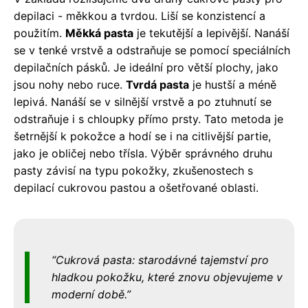
depilaci - měkkou a tvrdou. Liší se konzistencí a
použitím.
Měkká pasta
je tekutější a lepivější. Nanáší
se v tenké vrstvě a odstraňuje se pomocí speciálních
depilačních pásků. Je ideální pro větší plochy, jako
jsou nohy nebo ruce.
Tvrdá pasta
je hustší a méně
lepivá. Nanáší se v silnější vrstvě a po ztuhnutí se
odstraňuje i s chloupky přímo prsty. Tato metoda je
šetrnější k pokožce a hodí se i na citlivější partie,
jako je obličej nebo třísla. Výběr správného druhu
pasty závisí na typu pokožky, zkušenostech s
depilací cukrovou pastou a ošetřované oblasti.
Cukrová pasta: starodávné tajemství pro
hladkou pokožku, které znovu objevujeme v
moderní době.