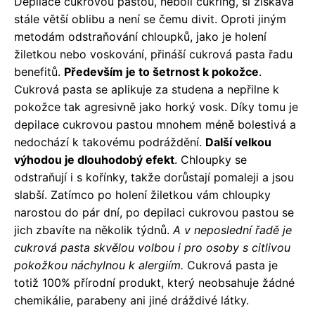
Depilace cukrovou pastou, neboli cukring, si získává
stále větší oblibu a není se čemu divit. Oproti jiným
metodám odstraňování chloupků, jako je holení
žiletkou nebo voskování, přináší cukrová pasta řadu
benefitů.
Především je to šetrnost k pokožce
.
Cukrová pasta se aplikuje za studena a nepřilne k
pokožce tak agresivně jako horký vosk. Díky tomu je
depilace cukrovou pastou mnohem méně bolestivá a
nedochází k takovému podráždění.
Další velkou
výhodou je dlouhodobý efekt
. Chloupky se
odstraňují i s kořínky, takže dorůstají pomaleji a jsou
slabší. Zatímco po holení žiletkou vám chloupky
narostou do pár dní, po depilaci cukrovou pastou se
jich zbavíte na několik týdnů.
A v neposlední řadě je
cukrová pasta skvělou volbou i pro osoby s citlivou
pokožkou náchylnou k alergiím.
Cukrová pasta je
totiž 100% přírodní produkt, který neobsahuje žádné
chemikálie, parabeny ani jiné dráždivé látky.