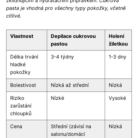
zklidňujícím a hydratačním přípravkem.
Cukrová
pasta je vhodná pro všechny typy pokožky, včetně
citlivé
.
Vlastnost
Depilace cukrovou
Holení
pastou
žiletkou
Délka trvání
3-4 týdny
1-3 dny
hladké
pokožky
Bolestivost
Nízká až střední
Nízká
Riziko
Nízké
Vysoké
zarůstání
chloupků
Cena
Střední (závisí na
Nízká
salonu/domácí