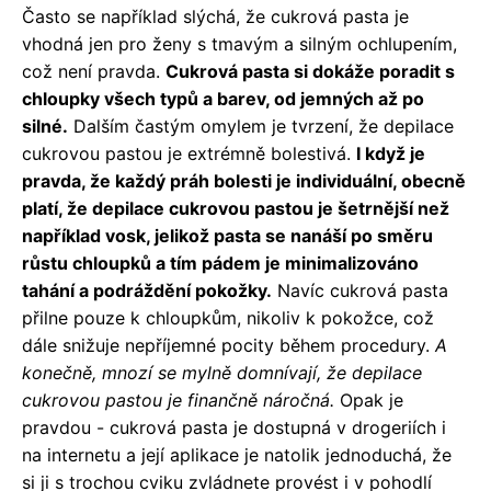
Často se například slýchá, že cukrová pasta je
vhodná jen pro ženy s tmavým a silným ochlupením,
což není pravda.
Cukrová pasta si dokáže poradit s
chloupky všech typů a barev, od jemných až po
silné.
Dalším častým omylem je tvrzení, že depilace
cukrovou pastou je extrémně bolestivá.
I když je
pravda, že každý práh bolesti je individuální, obecně
platí, že depilace cukrovou pastou je šetrnější než
například vosk, jelikož pasta se nanáší po směru
růstu chloupků a tím pádem je minimalizováno
tahání a podráždění pokožky.
Navíc cukrová pasta
přilne pouze k chloupkům, nikoliv k pokožce, což
dále snižuje nepříjemné pocity během procedury.
A
konečně, mnozí se mylně domnívají, že depilace
cukrovou pastou je finančně náročná.
Opak je
pravdou - cukrová pasta je dostupná v drogeriích i
na internetu a její aplikace je natolik jednoduchá, že
si ji s trochou cviku zvládnete provést i v pohodlí