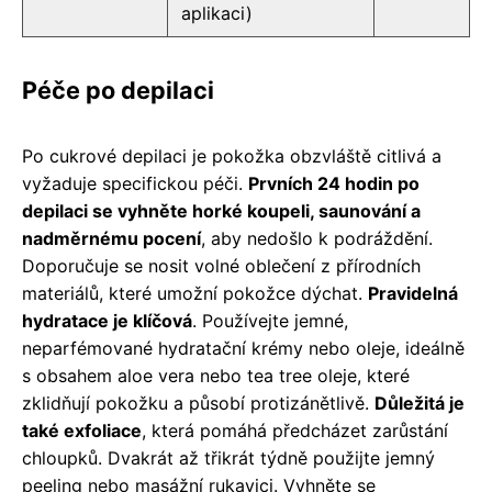
aplikaci)
Péče po depilaci
Po cukrové depilaci je pokožka obzvláště citlivá a
vyžaduje specifickou péči.
Prvních 24 hodin po
depilaci se vyhněte horké koupeli, saunování a
nadměrnému pocení
, aby nedošlo k podráždění.
Doporučuje se nosit volné oblečení z přírodních
materiálů, které umožní pokožce dýchat.
Pravidelná
hydratace je klíčová
. Používejte jemné,
neparfémované hydratační krémy nebo oleje, ideálně
s obsahem aloe vera nebo tea tree oleje, které
zklidňují pokožku a působí protizánětlivě.
Důležitá je
také exfoliace
, která pomáhá předcházet zarůstání
chloupků. Dvakrát až třikrát týdně použijte jemný
peeling nebo masážní rukavici. Vyhněte se