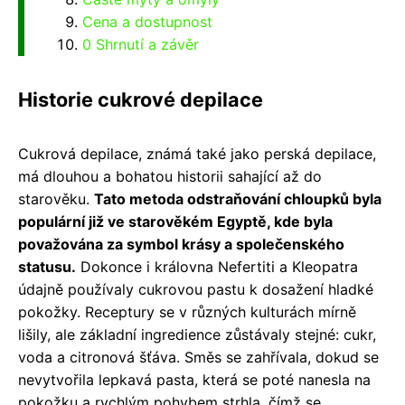
Cena a dostupnost
0 Shrnutí a závěr
Historie cukrové depilace
Cukrová depilace, známá také jako perská depilace,
má dlouhou a bohatou historii sahající až do
starověku.
Tato metoda odstraňování chloupků byla
populární již ve starověkém Egyptě, kde byla
považována za symbol krásy a společenského
statusu.
Dokonce i královna Nefertiti a Kleopatra
údajně používaly cukrovou pastu k dosažení hladké
pokožky. Receptury se v různých kulturách mírně
lišily, ale základní ingredience zůstávaly stejné: cukr,
voda a citronová šťáva. Směs se zahřívala, dokud se
nevytvořila lepkavá pasta, která se poté nanesla na
pokožku a rychlým pohybem strhla, čímž se