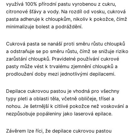
využívá 100% přírodní pastu vyrobenou z cukru,
citronové šťávy a vody. Na rozdíl od vosku, cukrová
pasta adheruje k chloupkům, nikoliv k pokožce, čímž
minimalizuje bolest a podráždění.
Cukrová pasta se nanáší proti směru růstu chloupků
a odstraňuje se po směru růstu, čímž se snižuje riziko
zarůstání chloupků. Pravidelné používání cukrové
pasty může vést k trvalému zjemnění chloupků a
prodloužení doby mezi jednotlivými depilacemi.
Depilace cukrovou pastou je vhodná pro všechny
typy pleti a oblasti těla, včetně obličeje, třísel a
nohou. Je šetrnější k citlivé pokožce než voskování a
nezpůsobuje popáleniny jako laserová epilace.
Závěrem lze říci, že depilace cukrovou pastou