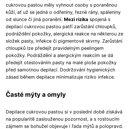
cukrovou pastou měly vyhnout osoby s poraněnou
kůží, ať už se jedná o odřeniny, řezné rány, spáleniny
od slunce či jiná poranění.
Mezi rizika
spojená s
depilací cukrovou pastou patří zarůstání chloupků,
podráždění pokožky, alergická reakce na některou ze
složek pasty, infekce či pigmentové skvrny. Zarůstání
chloupků lze předejít pravidelným peelingem
pokožky. Podráždění a alergickým reakcím se dá
předejít otestováním pasty na malé ploše pokožky
před samotnou depilací. Dodržování hygienických
zásad během depilace minimalizuje riziko infekce.
Časté mýty a omyly
Depilace cukrovou pastou si v poslední době získává
na popularitě zaslouženou pozornost, a s rostoucím
zájmem se bohužel objevuje i řada mýtů a polopravd.