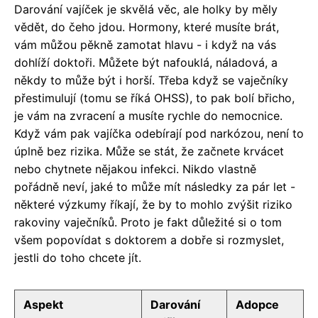
Darování vajíček je skvělá věc, ale holky by měly
vědět, do čeho jdou. Hormony, které musíte brát,
vám můžou pěkně zamotat hlavu - i když na vás
dohlíží doktoři. Můžete být nafouklá, náladová, a
někdy to může být i horší. Třeba když se vaječníky
přestimulují (tomu se říká OHSS), to pak bolí břicho,
je vám na zvracení a musíte rychle do nemocnice.
Když vám pak vajíčka odebírají pod narkózou, není to
úplně bez rizika. Může se stát, že začnete krvácet
nebo chytnete nějakou infekci. Nikdo vlastně
pořádně neví, jaké to může mít následky za pár let -
některé výzkumy říkají, že by to mohlo zvýšit riziko
rakoviny vaječníků. Proto je fakt důležité si o tom
všem popovídat s doktorem a dobře si rozmyslet,
jestli do toho chcete jít.
Aspekt
Darování
Adopce