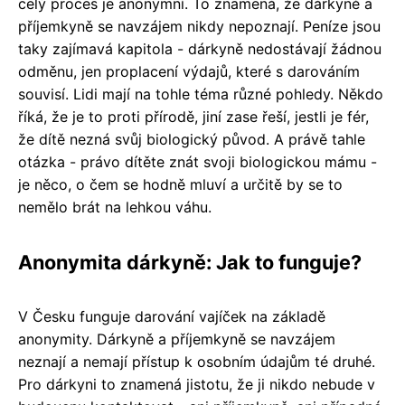
celý proces je anonymní. To znamená, že dárkyně a
příjemkyně se navzájem nikdy nepoznají. Peníze jsou
taky zajímavá kapitola - dárkyně nedostávají žádnou
odměnu, jen proplacení výdajů, které s darováním
souvisí. Lidi mají na tohle téma různé pohledy. Někdo
říká, že je to proti přírodě, jiní zase řeší, jestli je fér,
že dítě nezná svůj biologický původ. A právě tahle
otázka - právo dítěte znát svoji biologickou mámu -
je něco, o čem se hodně mluví a určitě by se to
nemělo brát na lehkou váhu.
Anonymita dárkyně: Jak to funguje?
V Česku funguje darování vajíček na základě
anonymity. Dárkyně a příjemkyně se navzájem
neznají a nemají přístup k osobním údajům té druhé.
Pro dárkyni to znamená jistotu, že ji nikdo nebude v