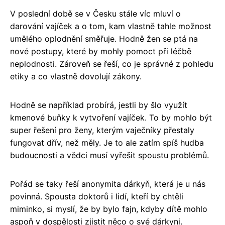
V poslední době se v Česku stále víc mluví o
darování vajíček a o tom, kam vlastně tahle možnost
umělého oplodnění směřuje. Hodně žen se ptá na
nové postupy, které by mohly pomoct při léčbě
neplodnosti. Zároveň se řeší, co je správné z pohledu
etiky a co vlastně dovolují zákony.
Hodně se například probírá, jestli by šlo využít
kmenové buňky k vytvoření vajíček. To by mohlo být
super řešení pro ženy, kterým vaječníky přestaly
fungovat dřív, než měly. Je to ale zatím spíš hudba
budoucnosti a vědci musí vyřešit spoustu problémů.
Pořád se taky řeší anonymita dárkyň, která je u nás
povinná. Spousta doktorů i lidí, kteří by chtěli
miminko, si myslí, že by bylo fajn, kdyby dítě mohlo
aspoň v dospělosti zjistit něco o své dárkyni.