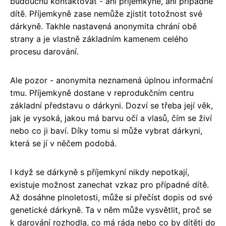
budoucnu kontaktovat - ani příjemkyně, ani případné
dítě. Příjemkyně zase nemůže zjistit totožnost své
dárkyně. Takhle nastavená anonymita chrání obě
strany a je vlastně základním kamenem celého
procesu darování.
Ale pozor - anonymita neznamená úplnou informační
tmu. Příjemkyně dostane v reprodukčním centru
základní představu o dárkyni. Dozví se třeba její věk,
jak je vysoká, jakou má barvu očí a vlasů, čím se živí
nebo co ji baví. Díky tomu si může vybrat dárkyni,
která se jí v něčem podobá.
I když se dárkyně s příjemkyní nikdy nepotkají,
existuje možnost zanechat vzkaz pro případné dítě.
Až dosáhne plnoletosti, může si přečíst dopis od své
genetické dárkyně. Ta v něm může vysvětlit, proč se
k darování rozhodla, co má ráda nebo co by dítěti do