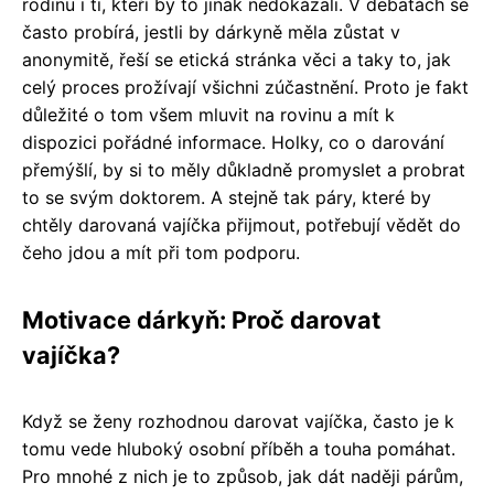
rodinu i ti, kteří by to jinak nedokázali. V debatách se
často probírá, jestli by dárkyně měla zůstat v
anonymitě, řeší se etická stránka věci a taky to, jak
celý proces prožívají všichni zúčastnění. Proto je fakt
důležité o tom všem mluvit na rovinu a mít k
dispozici pořádné informace. Holky, co o darování
přemýšlí, by si to měly důkladně promyslet a probrat
to se svým doktorem. A stejně tak páry, které by
chtěly darovaná vajíčka přijmout, potřebují vědět do
čeho jdou a mít při tom podporu.
Motivace dárkyň: Proč darovat
vajíčka?
Když se ženy rozhodnou darovat vajíčka, často je k
tomu vede hluboký osobní příběh a touha pomáhat.
Pro mnohé z nich je to způsob, jak dát naději párům,