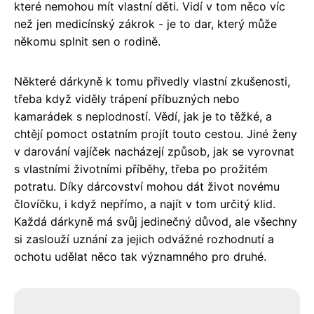
které nemohou mít vlastní děti. Vidí v tom něco víc
než jen medicínský zákrok - je to dar, který může
někomu splnit sen o rodině.
Některé dárkyně k tomu přivedly vlastní zkušenosti,
třeba když viděly trápení příbuzných nebo
kamarádek s neplodností. Vědí, jak je to těžké, a
chtějí pomoct ostatním projít touto cestou. Jiné ženy
v darování vajíček nacházejí způsob, jak se vyrovnat
s vlastními životními příběhy, třeba po prožitém
potratu. Díky dárcovství mohou dát život novému
človíčku, i když nepřímo, a najít v tom určitý klid.
Každá dárkyně má svůj jedinečný důvod, ale všechny
si zaslouží uznání za jejich odvážné rozhodnutí a
ochotu udělat něco tak významného pro druhé.