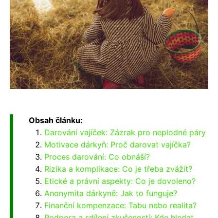
Obsah článku:
Darování vajíček: Zázrak pro neplodné páry
Motivace dárkyň: Proč darovat vajíčka?
Proces darování: Co obnáší?
Rizika a komplikace: Co je třeba zvážit?
Etické a právní aspekty: Co je dovoleno?
Anonymita dárkyně: Jak to funguje?
Finanční kompenzace: Tabu nebo realita?
Podpora a sdílení zkušeností: Kde hledat