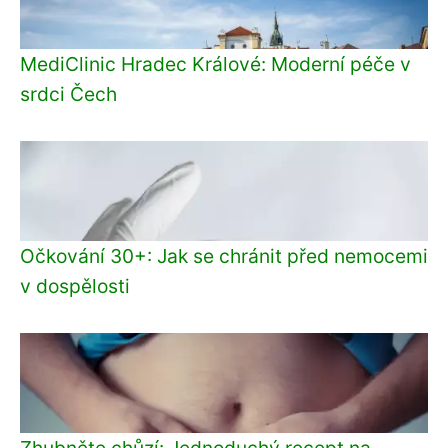
MediClinic Hradec Králové: Moderní péče v
srdci Čech
Očkování 30+: Jak se chránit před nemocemi
v dospělosti
Zhubněte chůzí: Jednoduchý recept na