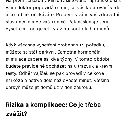
Na první schůzce v klinice asistované reprodukce si s
vámi doktor popovídá o tom, co vás k darování vede
a co od něj očekáváte. Probere s vámi váš zdravotní
stav i nemoci ve vaší rodině. Pak následuje série
vyšetření - od genetiky až po kontrolu hormonů.
Když všechna vyšetření proběhnou v pořádku,
můžete se stát dárkyní. Samotná hormonální
stimulace zabere asi dva týdny. V tomto období
budete pravidelně docházet na ultrazvuk a krevní
testy. Odběr vajíček se pak provádí v celkové
narkóze a netrvá déle než dvacet minut. Většina
dárkyň může jít domů už v den zákroku.
Rizika a komplikace: Co je třeba
zvážit?