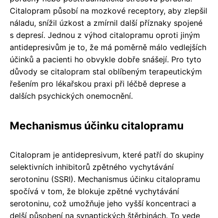
Citalopram působí na mozkové receptory, aby zlepšil
náladu, snížil úzkost a zmírnil další příznaky spojené
s depresí. Jednou z výhod citalopramu oproti jiným
antidepresivům je to, že má poměrně málo vedlejších
účinků a pacienti ho obvykle dobře snášejí. Pro tyto
důvody se citalopram stal oblíbeným terapeutickým
řešením pro lékařskou praxi při léčbě deprese a
dalších psychických onemocnění.
Mechanismus účinku citalopramu
Citalopram je antidepresivum, které patří do skupiny
selektivních inhibitorů zpětného vychytávání
serotoninu (SSRI). Mechanismus účinku citalopramu
spočívá v tom, že blokuje zpětné vychytávání
serotoninu, což umožňuje jeho vyšší koncentraci a
delší působení na synaptických štěrbinách. To vede