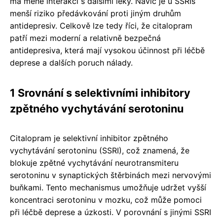
má méně interakcí s dalšími léky. Navíc je u SSRIs
menší riziko předávkování proti jiným druhům
antidepresiv. Celkově lze tedy říci, že citalopram
patří mezi moderní a relativně bezpečná
antidepresiva, která mají vysokou účinnost při léčbě
deprese a dalších poruch nálady.
1 Srovnání s selektivními inhibitory
zpětného vychytávání serotoninu
Citalopram je selektivní inhibitor zpětného
vychytávání serotoninu (SSRI), což znamená, že
blokuje zpětné vychytávání neurotransmiteru
serotoninu v synaptických štěrbinách mezi nervovými
buňkami. Tento mechanismus umožňuje udržet vyšší
koncentraci serotoninu v mozku, což může pomoci
při léčbě deprese a úzkosti. V porovnání s jinými SSRI