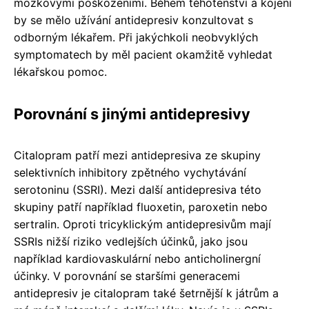
mozkovými poškozeními. Během těhotenství a kojení
by se mělo užívání antidepresiv konzultovat s
odborným lékařem. Při jakýchkoli neobvyklých
symptomatech by měl pacient okamžitě vyhledat
lékařskou pomoc.
Porovnání s jinými antidepresivy
Citalopram patří mezi antidepresiva ze skupiny
selektivních inhibitory zpětného vychytávání
serotoninu (SSRI). Mezi další antidepresiva této
skupiny patří například fluoxetin, paroxetin nebo
sertralin. Oproti tricyklickým antidepresivům mají
SSRIs nižší riziko vedlejších účinků, jako jsou
například kardiovaskulární nebo anticholinergní
účinky. V porovnání se staršími generacemi
antidepresiv je citalopram také šetrnější k játrům a