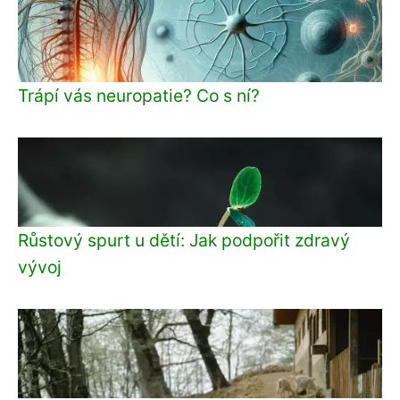
Trápí vás neuropatie? Co s ní?
Růstový spurt u dětí: Jak podpořit zdravý
vývoj