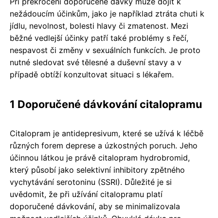
Při překročení doporučené dávky může dojít k
nežádoucím účinkům, jako je například ztráta chuti k
jídlu, nevolnost, bolesti hlavy či zmatenost. Mezi
běžné vedlejší účinky patří také problémy s řečí,
nespavost či změny v sexuálních funkcích. Je proto
nutné sledovat své tělesné a duševní stavy a v
případě obtíží konzultovat situaci s lékařem.
1 Doporučené dávkování citalopramu
Citalopram je antidepresivum, které se užívá k léčbě
různých forem deprese a úzkostných poruch. Jeho
účinnou látkou je právě citalopram hydrobromid,
který působí jako selektivní inhibitory zpětného
vychytávání serotoninu (SSRI). Důležité je si
uvědomit, že při užívání citalopramu platí
doporučené dávkování, aby se minimalizovala