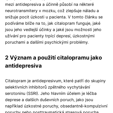
mezi antidepresiva a účinně působí na některé
neurotransmitery v mozku, což zlepšuje náladu a
snižuje pocit úzkosti u pacienta. V tomto článku se
podíváme blíže na to, jak citalopram funguje, jaké
jsou jeho vedlejší účinky a jaké jsou možnosti jeho
užívání pro pacienty trpící depresí, úzkostnými
poruchami a dalšími psychickými problémy.
2 Význam a použití citalopramu jako
antidepresiva
Citalopram je antidepresivum, které patří do skupiny
selektivních inhibitorů zpětného vychytávání
serotoninu (SSRI). Jeho hlavním účelem je léčba
deprese a dalších duševních poruch, jako jsou
například úzkostné poruchy, obsedantně-kompulzivní
poruchy nebo posttraumatická stresová porucha.