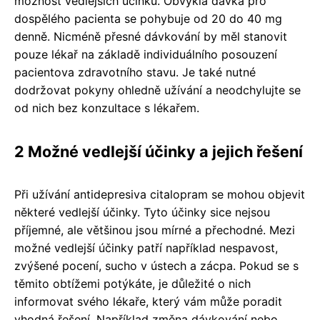
možnost vedlejších účinků. Obvyklá dávka pro
dospělého pacienta se pohybuje od 20 do 40 mg
denně. Nicméně přesné dávkování by měl stanovit
pouze lékař na základě individuálního posouzení
pacientova zdravotního stavu. Je také nutné
dodržovat pokyny ohledně užívání a neodchylujte se
od nich bez konzultace s lékařem.
2 Možné vedlejší účinky a jejich řešení
Při užívání antidepresiva citalopram se mohou objevit
některé vedlejší účinky. Tyto účinky sice nejsou
příjemné, ale většinou jsou mírné a přechodné. Mezi
možné vedlejší účinky patří například nespavost,
zvýšené pocení, sucho v ústech a zácpa. Pokud se s
těmito obtížemi potýkáte, je důležité o nich
informovat svého lékaře, který vám může poradit
vhodná řešení. Například změna dávkování nebo