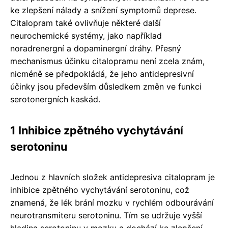
ke zlepšení nálady a snížení symptomů deprese.
Citalopram také ovlivňuje některé další
neurochemické systémy, jako například
noradrenergní a dopaminergní dráhy. Přesný
mechanismus účinku citalopramu není zcela znám,
nicméně se předpokládá, že jeho antidepresivní
účinky jsou především důsledkem změn ve funkci
serotonergních kaskád.
1 Inhibice zpětného vychytávání
serotoninu
Jednou z hlavních složek antidepresiva citalopram je
inhibice zpětného vychytávání serotoninu, což
znamená, že lék brání mozku v rychlém odbourávání
neurotransmiteru serotoninu. Tím se udržuje vyšší
hladina serotoninu v mozku a dochází ke zlepšení