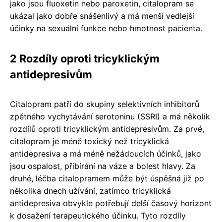
jako jsou fluoxetin nebo paroxetin, citalopram se
ukázal jako dobře snášenlivý a má menší vedlejší
účinky na sexuální funkce nebo hmotnost pacienta.
2 Rozdíly oproti tricyklickým
antidepresivům
Citalopram patří do skupiny selektivních inhibitorů
zpětného vychytávání serotoninu (SSRI) a má několik
rozdílů oproti tricyklickým antidepresivům. Za prvé,
citalopram je méně toxický než tricyklická
antidepresiva a má méně nežádoucích účinků, jako
jsou ospalost, přibírání na váze a bolest hlavy. Za
druhé, léčba citalopramem může být úspěšná již po
několika dnech užívání, zatímco tricyklická
antidepresiva obvykle potřebují delší časový horizont
k dosažení terapeutického účinku. Tyto rozdíly