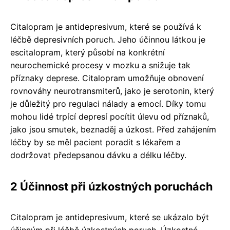
Citalopram je antidepresivum, které se používá k
léčbě depresivních poruch. Jeho účinnou látkou je
escitalopram, který působí na konkrétní
neurochemické procesy v mozku a snižuje tak
příznaky deprese. Citalopram umožňuje obnovení
rovnováhy neurotransmiterů, jako je serotonin, který
je důležitý pro regulaci nálady a emocí. Díky tomu
mohou lidé trpící depresí pocítit úlevu od příznaků,
jako jsou smutek, beznaděj a úzkost. Před zahájením
léčby by se měl pacient poradit s lékařem a
dodržovat předepsanou dávku a délku léčby.
2 Účinnost při úzkostných poruchách
Citalopram je antidepresivum, které se ukázalo být
účinným při léčbě úzkostných poruch. Úzkostné