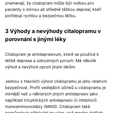
znamenají, že citalopram může být volbou pro
pacienty s mírnou až středně těžkou depresí, kteří
potřebují rychlou a bezpečnou léčbu.
3 Výhody a nevýhody citalopramu v
porovnání s jinými léky
Citalopram je antidepresivum, které se používá k
léčbě deprese a úzkostných poruch. Má několik
výhod a nevýhod oproti jiným lékům.
Jednou z hlavních výhod citalopramu je jeho relativní
bezpečnost. Profil vedlejších účinků u citalopramu je
mírnější než u některých jiných antidepresiv jako
například tricyklických antidepresiv či inhibitorů
monoaminooxidázy (MAOI). Citalopram také
nezpůsobuje přibývání na váze, což mnoho dalších