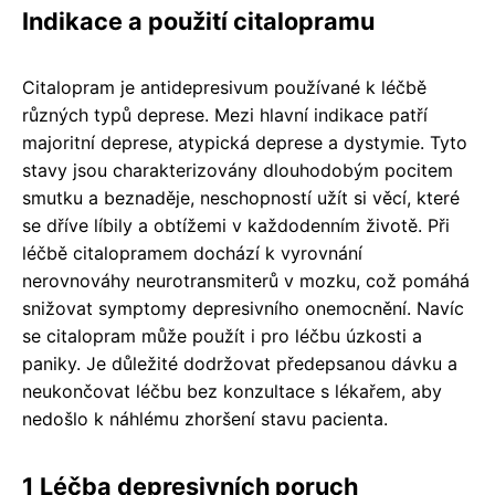
Indikace a použití citalopramu
Citalopram je antidepresivum používané k léčbě
různých typů deprese. Mezi hlavní indikace patří
majoritní deprese, atypická deprese a dystymie. Tyto
stavy jsou charakterizovány dlouhodobým pocitem
smutku a beznaděje, neschopností užít si věcí, které
se dříve líbily a obtížemi v každodenním životě. Při
léčbě citalopramem dochází k vyrovnání
nerovnováhy neurotransmiterů v mozku, což pomáhá
snižovat symptomy depresivního onemocnění. Navíc
se citalopram může použít i pro léčbu úzkosti a
paniky. Je důležité dodržovat předepsanou dávku a
neukončovat léčbu bez konzultace s lékařem, aby
nedošlo k náhlému zhoršení stavu pacienta.
1 Léčba depresivních poruch