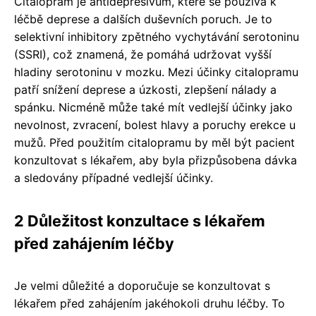
Citalopram je antidepresivum, které se používá k
léčbě deprese a dalších duševních poruch. Je to
selektivní inhibitory zpětného vychytávání serotoninu
(SSRI), což znamená, že pomáhá udržovat vyšší
hladiny serotoninu v mozku. Mezi účinky citalopramu
patří snížení deprese a úzkosti, zlepšení nálady a
spánku. Nicméně může také mít vedlejší účinky jako
nevolnost, zvracení, bolest hlavy a poruchy erekce u
mužů. Před použitím citalopramu by měl být pacient
konzultovat s lékařem, aby byla přizpůsobena dávka
a sledovány případné vedlejší účinky.
2 Důležitost konzultace s lékařem
před zahájením léčby
Je velmi důležité a doporučuje se konzultovat s
lékařem před zahájením jakéhokoli druhu léčby. To