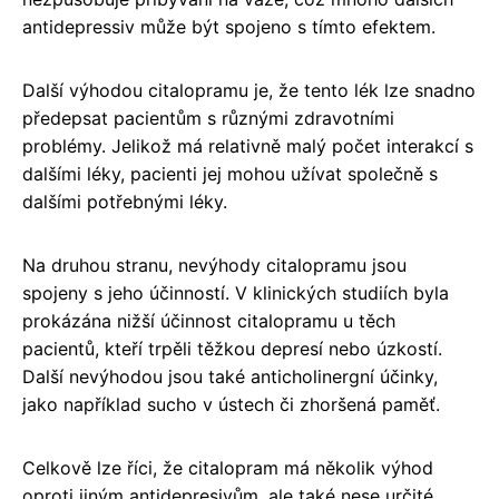
antidepressiv může být spojeno s tímto efektem.
Další výhodou citalopramu je, že tento lék lze snadno
předepsat pacientům s různými zdravotními
problémy. Jelikož má relativně malý počet interakcí s
dalšími léky, pacienti jej mohou užívat společně s
dalšími potřebnými léky.
Na druhou stranu, nevýhody citalopramu jsou
spojeny s jeho účinností. V klinických studiích byla
prokázána nižší účinnost citalopramu u těch
pacientů, kteří trpěli těžkou depresí nebo úzkostí.
Další nevýhodou jsou také anticholinergní účinky,
jako například sucho v ústech či zhoršená paměť.
Celkově lze říci, že citalopram má několik výhod
oproti jiným antidepresivům, ale také nese určité