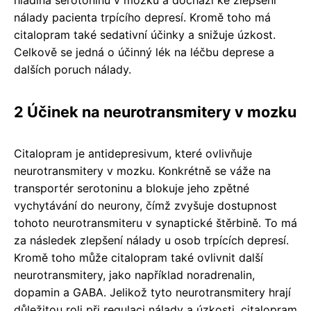
nálady pacienta trpícího depresí. Kromě toho má
citalopram také sedativní účinky a snižuje úzkost.
Celkově se jedná o účinný lék na léčbu deprese a
dalších poruch nálady.
2 Účinek na neurotransmitery v mozku
Citalopram je antidepresivum, které ovlivňuje
neurotransmitery v mozku. Konkrétně se váže na
transportér serotoninu a blokuje jeho zpětné
vychytávání do neurony, čímž zvyšuje dostupnost
tohoto neurotransmiteru v synaptické štěrbině. To má
za následek zlepšení nálady u osob trpících depresí.
Kromě toho může citalopram také ovlivnit další
neurotransmitery, jako například noradrenalin,
dopamin a GABA. Jelikož tyto neurotransmitery hrají
důležitou roli při regulaci nálady a úzkosti, citalopram