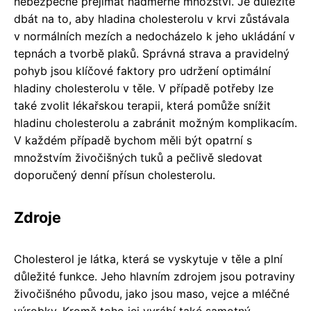
nebezpečné přejímat nadměrné množství. Je důležité
dbát na to, aby hladina cholesterolu v krvi zůstávala
v normálních mezích a nedocházelo k jeho ukládání v
tepnách a tvorbě plaků. Správná strava a pravidelný
pohyb jsou klíčové faktory pro udržení optimální
hladiny cholesterolu v těle. V případě potřeby lze
také zvolit lékařskou terapii, která pomůže snížit
hladinu cholesterolu a zabránit možným komplikacím.
V každém případě bychom měli být opatrní s
množstvím živočišných tuků a pečlivě sledovat
doporučený denní přísun cholesterolu.
Zdroje
Cholesterol je látka, která se vyskytuje v těle a plní
důležité funkce. Jeho hlavním zdrojem jsou potraviny
živočišného původu, jako jsou maso, vejce a mléčné
výrobky. Kromě toho jej vyrábí také samotný