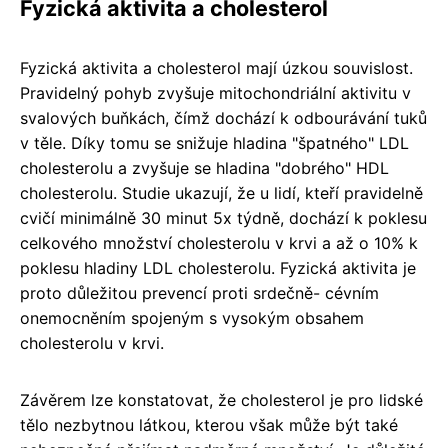
Fyzická aktivita a cholesterol
Fyzická aktivita a cholesterol mají úzkou souvislost.
Pravidelný pohyb zvyšuje mitochondriální aktivitu v
svalových buňkách, čímž dochází k odbourávání tuků
v těle. Díky tomu se snižuje hladina "špatného" LDL
cholesterolu a zvyšuje se hladina "dobrého" HDL
cholesterolu. Studie ukazují, že u lidí, kteří pravidelně
cvičí minimálně 30 minut 5x týdně, dochází k poklesu
celkového množství cholesterolu v krvi a až o 10% k
poklesu hladiny LDL cholesterolu. Fyzická aktivita je
proto důležitou prevencí proti srdečně- cévním
onemocněním spojeným s vysokým obsahem
cholesterolu v krvi.
Závěrem lze konstatovat, že cholesterol je pro lidské
tělo nezbytnou látkou, kterou však může být také