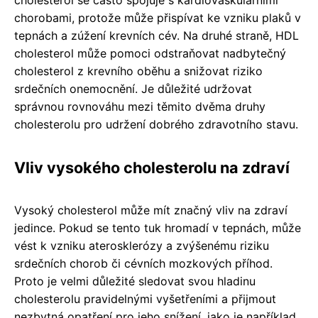
chorobami, protože může přispívat ke vzniku plaků v
tepnách a zúžení krevních cév. Na druhé straně, HDL
cholesterol může pomoci odstraňovat nadbytečný
cholesterol z krevního oběhu a snižovat riziko
srdečních onemocnění. Je důležité udržovat
správnou rovnováhu mezi těmito dvěma druhy
cholesterolu pro udržení dobrého zdravotního stavu.
Vliv vysokého cholesterolu na zdraví
Vysoký cholesterol může mít značný vliv na zdraví
jedince. Pokud se tento tuk hromadí v tepnách, může
vést k vzniku aterosklerózy a zvýšenému riziku
srdečních chorob či cévních mozkových příhod.
Proto je velmi důležité sledovat svou hladinu
cholesterolu pravidelnými vyšetřeními a přijmout
nezbytná opatření pro jeho snížení, jako je například