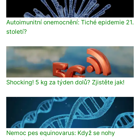
Autoimunitní onemocnění: Tiché epidemie 21.
století?
Shocking! 5 kg za týden dolů? Zjistěte jak!
Nemoc pes equinovarus: Když se nohy